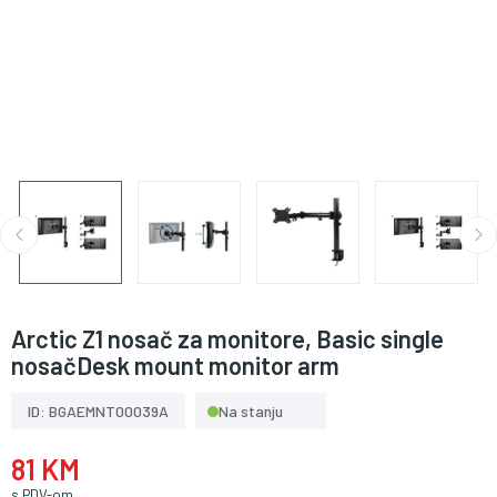
Arctic Z1 nosač za monitore, Basic single
nosačDesk mount monitor arm
ID: BGAEMNT00039A
Na stanju
81 KM
s PDV-om