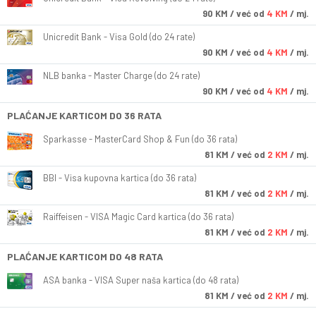
90
KM
/ već od
4 KM
/ mj.
Unicredit Bank - Visa Gold (do 24 rate)
90
KM
/ već od
4 KM
/ mj.
NLB banka - Master Charge (do 24 rate)
90
KM
/ već od
4 KM
/ mj.
PLAĆANJE KARTICOM DO 36 RATA
Sparkasse - MasterCard Shop & Fun (do 36 rata)
81
KM
/ već od
2 KM
/ mj.
BBI - Visa kupovna kartica (do 36 rata)
81
KM
/ već od
2 KM
/ mj.
Raiffeisen - VISA Magic Card kartica (do 36 rata)
81
KM
/ već od
2 KM
/ mj.
PLAĆANJE KARTICOM DO 48 RATA
ASA banka - VISA Super naša kartica (do 48 rata)
81
KM
/ već od
2 KM
/ mj.