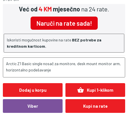
Već od
4 KM
mjesečno
na 24 rate.
Naruči na rate sada!
Iskoristi mogućnost kupovine na rate
BEZ potrebe za
kreditnom karticom.
Arctic Z1 Basic single nosač za monitore, desk mount monitor arm,
horizontalno podešavanje
shopping_basket
Dodaj u korpu
Kupi 1-klikom
Viber
Kupi na rate