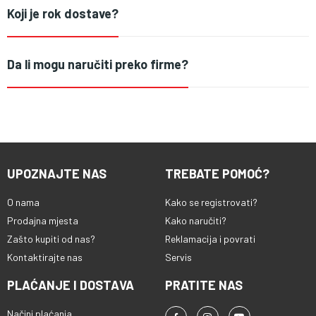
Koji je rok dostave?
Da li mogu naručiti preko firme?
UPOZNAJTE NAS
TREBATE POMOĆ?
O nama
Kako se registrovati?
Prodajna mjesta
Kako naručiti?
Zašto kupiti od nas?
Reklamacija i povrati
Kontaktirajte nas
Servis
PLAĆANJE I DOSTAVA
PRATITE NAS
Načini plaćanja