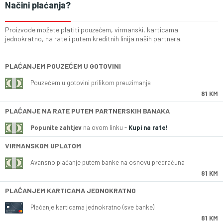
Načini plaćanja?
Proizvode možete platiti pouzećem, virmanski, karticama
jednokratno, na rate i putem kreditnih linija naših partnera.
PLAĆANJEM POUZEĆEM U GOTOVINI
Pouzećem u gotovini prilikom preuzimanja
81 KM
PLAĆANJE NA RATE PUTEM PARTNERSKIH BANAKA
Popunite zahtjev
na ovom linku -
Kupi na rate!
VIRMANSKOM UPLATOM
Avansno plaćanje putem banke na osnovu predračuna
81 KM
PLAĆANJEM KARTICAMA JEDNOKRATNO
Plaćanje karticama jednokratno (sve banke)
81 KM