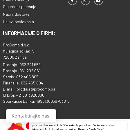
Sigurnost plaćanja
Načini dostave
Uslovi poslovanja
INFORMACIJE O FIRMI:
ProComp d.o.o.
Mujagića sokak 15
72000 Zenica
Prodaja: 032 221 654
Prodaja: 061 202 061
Servis: 032 465 805
Finansije: 032 465 804
E-mail: prodaja@procomp.ba
ID broj: 4218813920000
Sparkasse banka: 1995130039753810
Kontaktirajte nas!
procomp.ba koristi kolačiće kako bi poboljšao Vaše korisničko
iskustvo i funkcionalnost stranice.
Pravila "kolačića"