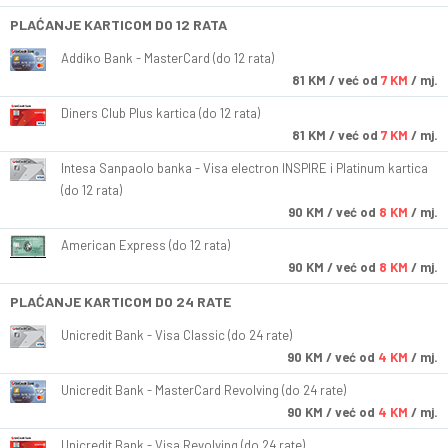
PLAĆANJE KARTICOM DO 12 RATA
Addiko Bank - MasterCard (do 12 rata)
81
KM
/ već od
7 KM
/ mj.
Diners Club Plus kartica (do 12 rata)
81
KM
/ već od
7 KM
/ mj.
Intesa Sanpaolo banka - Visa electron INSPIRE i Platinum kartica
(do 12 rata)
90
KM
/ već od
8 KM
/ mj.
American Express (do 12 rata)
90
KM
/ već od
8 KM
/ mj.
PLAĆANJE KARTICOM DO 24 RATE
Unicredit Bank - Visa Classic (do 24 rate)
90
KM
/ već od
4 KM
/ mj.
Unicredit Bank - MasterCard Revolving (do 24 rate)
90
KM
/ već od
4 KM
/ mj.
Unicredit Bank - Visa Revolving (do 24 rate)