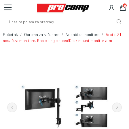
0
Početak
Oprema za računare
Nosači za monitore
Arctic Z1
nosač za monitore, Basic single nosačDesk mount monitor arm