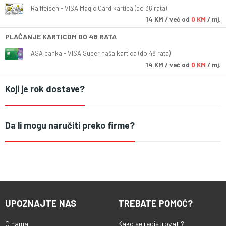
Raiffeisen - VISA Magic Card kartica (do 36 rata)
14
KM
/ već od
0 KM
/ mj.
PLAĆANJE KARTICOM DO 48 RATA
ASA banka - VISA Super naša kartica (do 48 rata)
14
KM
/ već od
0 KM
/ mj.
Koji je rok dostave?
Da li mogu naručiti preko firme?
UPOZNAJTE NAS
TREBATE POMOĆ?
O nama
Kako se registrovati?