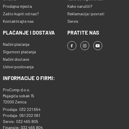
Prodajna mjesta
Kako naručiti?
Zašto kupiti od nas?
Reklamacija i povrati
Kontaktirajte nas
Servis
PLAĆANJE I DOSTAVA
PRATITE NAS
Načini plaćanja
Sigurnost plaćanja
Načini dostave
Uslovi poslovanja
INFORMACIJE O FIRMI:
ProComp d.o.o.
Mujagića sokak 15
72000 Zenica
Prodaja: 032 221 654
Prodaja: 061 202 061
Servis: 032 465 805
Finansije: 032 465 804