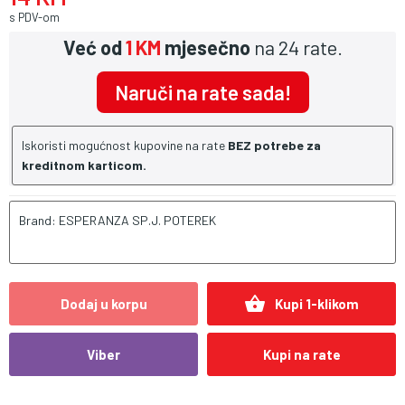
s PDV-om
Već od
1 KM
mjesečno
na 24 rate.
Naruči na rate sada!
Iskoristi mogućnost kupovine na rate
BEZ potrebe za
kreditnom karticom.
Brand: ESPERANZA SP.J. POTEREK
shopping_basket
Dodaj u korpu
Kupi 1-klikom
Viber
Kupi na rate