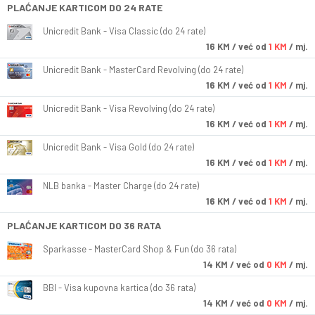
PLAĆANJE KARTICOM DO 24 RATE
Unicredit Bank - Visa Classic (do 24 rate)
16
KM
/ već od
1 KM
/ mj.
Unicredit Bank - MasterCard Revolving (do 24 rate)
16
KM
/ već od
1 KM
/ mj.
Unicredit Bank - Visa Revolving (do 24 rate)
16
KM
/ već od
1 KM
/ mj.
Unicredit Bank - Visa Gold (do 24 rate)
16
KM
/ već od
1 KM
/ mj.
NLB banka - Master Charge (do 24 rate)
16
KM
/ već od
1 KM
/ mj.
PLAĆANJE KARTICOM DO 36 RATA
Sparkasse - MasterCard Shop & Fun (do 36 rata)
14
KM
/ već od
0 KM
/ mj.
BBI - Visa kupovna kartica (do 36 rata)
14
KM
/ već od
0 KM
/ mj.