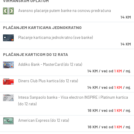
VIRMANSKOM UPLATOM
Avansno plaćanje putem banke na osnovu predračuna
14 KM
PLAĆANJEM KARTICAMA JEDNOKRATNO
Plaćanje karticama jednokratno (sve banke)
14 KM
PLAĆANJE KARTICOM DO 12 RATA
Addiko Bank - MasterCard (do 12 rata)
14
KM
/ već od
1 KM
/ mj.
Diners Club Plus kartica (do 12 rata)
14
KM
/ već od
1 KM
/ mj.
Intesa Sanpaolo banka - Visa electron INSPIRE i Platinum kartica
(do 12 rata)
16
KM
/ već od
1 KM
/ mj.
American Express (do 12 rata)
16
KM
/ već od
1 KM
/ mj.