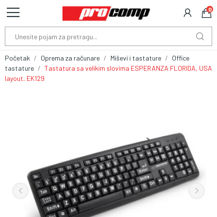
0
Početak
Oprema za računare
Miševi i tastature
Office
tastature
Tastatura sa velikim slovima ESPERANZA FLORIDA, USA
layout, EK129