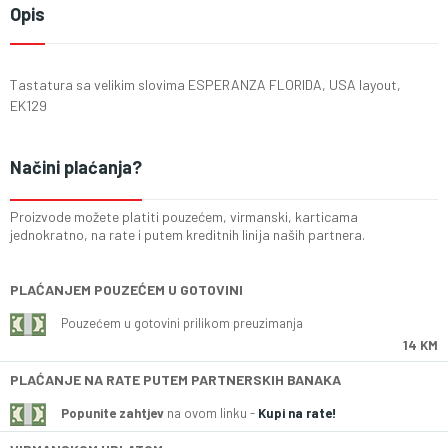
Opis
Tastatura sa velikim slovima ESPERANZA FLORIDA, USA layout,
EK129
Načini plaćanja?
Proizvode možete platiti pouzećem, virmanski, karticama
jednokratno, na rate i putem kreditnih linija naših partnera.
PLAĆANJEM POUZEĆEM U GOTOVINI
Pouzećem u gotovini prilikom preuzimanja
14 KM
PLAĆANJE NA RATE PUTEM PARTNERSKIH BANAKA
Popunite zahtjev
na ovom linku -
Kupi na rate!