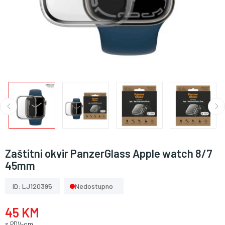
Zaštitni okvir PanzerGlass Apple watch 8/7
45mm
ID: LJ120395
Nedostupno
45 KM
s PDV-om