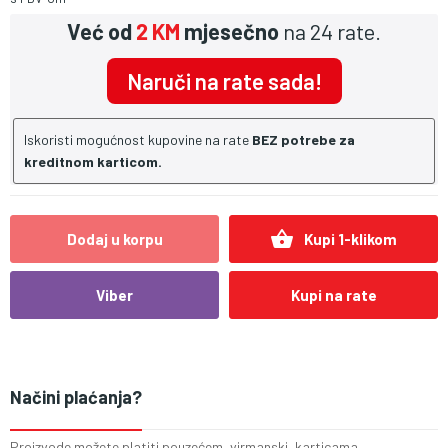
Već od
2 KM
mjesečno
na 24 rate.
Naruči na rate sada!
Iskoristi mogućnost kupovine na rate
BEZ potrebe za
kreditnom karticom.
shopping_basket
Dodaj u korpu
Kupi 1-klikom
Viber
Kupi na rate
Načini plaćanja?
Proizvode možete platiti pouzećem, virmanski, karticama