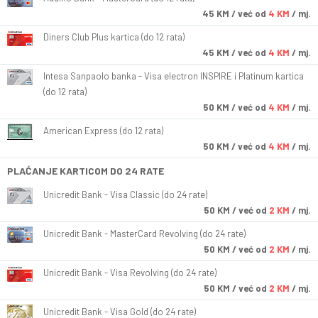
45
KM
/ već od
4 KM
/ mj.
Diners Club Plus kartica (do 12 rata)
45
KM
/ već od
4 KM
/ mj.
Intesa Sanpaolo banka - Visa electron INSPIRE i Platinum kartica
(do 12 rata)
50
KM
/ već od
4 KM
/ mj.
American Express (do 12 rata)
50
KM
/ već od
4 KM
/ mj.
PLAĆANJE KARTICOM DO 24 RATE
Unicredit Bank - Visa Classic (do 24 rate)
50
KM
/ već od
2 KM
/ mj.
Unicredit Bank - MasterCard Revolving (do 24 rate)
50
KM
/ već od
2 KM
/ mj.
Unicredit Bank - Visa Revolving (do 24 rate)
50
KM
/ već od
2 KM
/ mj.
Unicredit Bank - Visa Gold (do 24 rate)