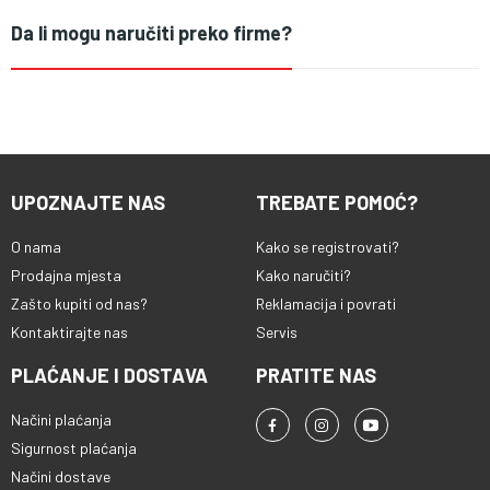
Da li mogu naručiti preko firme?
UPOZNAJTE NAS
TREBATE POMOĆ?
O nama
Kako se registrovati?
Prodajna mjesta
Kako naručiti?
Zašto kupiti od nas?
Reklamacija i povrati
Kontaktirajte nas
Servis
PLAĆANJE I DOSTAVA
PRATITE NAS
Načini plaćanja
Sigurnost plaćanja
Načini dostave