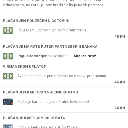
jednokratno, na rate i putem kreditnih linija naših partnera.
PLAĆANJEM POUZEĆEM U GOTOVINI
Pouzećem u gotovini prilikom preuzimanja
45 KM
PLAĆANJE NA RATE PUTEM PARTNERSKIH BANAKA
Popunite zahtjev
na ovom linku -
Kupi na rate!
VIRMANSKOM UPLATOM
Avansno plaćanje putem banke na osnovu predračuna
45 KM
PLAĆANJEM KARTICAMA JEDNOKRATNO
Plaćanje karticama jednokratno (sve banke)
45 KM
PLAĆANJE KARTICOM DO 12 RATA
Addiko Bank - MasterCard (do 12 rata)