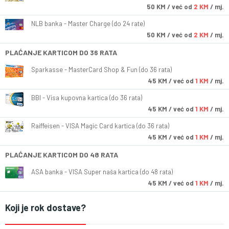
50
KM
/ već od
2 KM
/ mj.
NLB banka - Master Charge (do 24 rate)
50
KM
/ već od
2 KM
/ mj.
PLAĆANJE KARTICOM DO 36 RATA
Sparkasse - MasterCard Shop & Fun (do 36 rata)
45
KM
/ već od
1 KM
/ mj.
BBI - Visa kupovna kartica (do 36 rata)
45
KM
/ već od
1 KM
/ mj.
Raiffeisen - VISA Magic Card kartica (do 36 rata)
45
KM
/ već od
1 KM
/ mj.
PLAĆANJE KARTICOM DO 48 RATA
ASA banka - VISA Super naša kartica (do 48 rata)
45
KM
/ već od
1 KM
/ mj.
Koji je rok dostave?