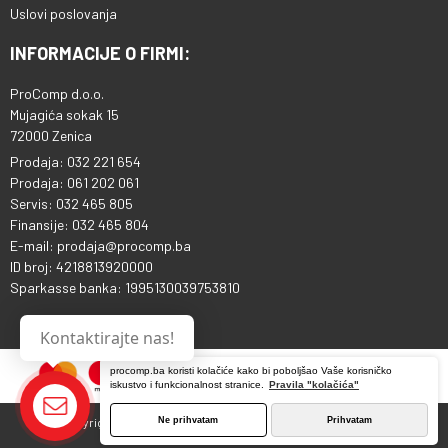
Uslovi poslovanja
INFORMACIJE O FIRMI:
ProComp d.o.o.
Mujagića sokak 15
72000 Zenica
Prodaja: 032 221 654
Prodaja: 061 202 061
Servis: 032 465 805
Finansije: 032 465 804
E-mail: prodaja@procomp.ba
ID broj: 4218813920000
Sparkasse banka: 1995130039753810
Kontaktirajte nas!
procomp.ba koristi kolačiće kako bi poboljšao Vaše korisničko
iskustvo i funkcionalnost stranice.
Pravila "kolačića"
Ne prihvatam
Prihvatam
Copyright © 2013 - 2026 ProComp d.o.o. Sva prava pridržana.