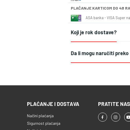
PLAĆANJE KARTICOM DO 48 R
ASA banka - VISA Super naš
Koji je rok dostave?
Da li mogu naručiti preko
PLAĆANJE I DOSTAVA
PRATITE NAS
Načini plaćanja
Sigurnost plaćanja