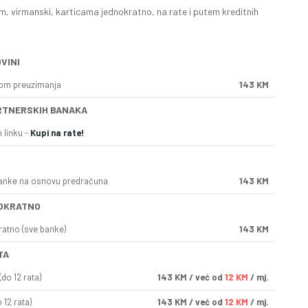
, virmanski, karticama jednokratno, na rate i putem kreditnih
VINI
kom preuzimanja
143 KM
RTNERSKIH BANAKA
 linku -
Kupi na rate!
anke na osnovu predračuna
143 KM
OKRATNO
ratno (sve banke)
143 KM
TA
do 12 rata)
143
KM
/ već od
12 KM
/ mj.
 12 rata)
143
KM
/ već od
12 KM
/ mj.