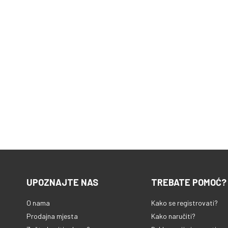
UPOZNAJTE NAS
TREBATE POMOĆ?
O nama
Kako se registrovati?
Prodajna mjesta
Kako naručiti?