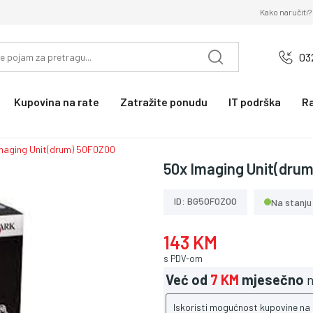
Kako naručiti?
03
Kupovina na rate
Zatražite ponudu
IT podrška
R
maging Unit(drum) 50F0Z00
50x Imaging Unit(dru
ID: BG50F0Z00
Na stanju
143 KM
s PDV-om
Već od
7 KM
mjesečno
n
Iskoristi mogućnost kupovine na