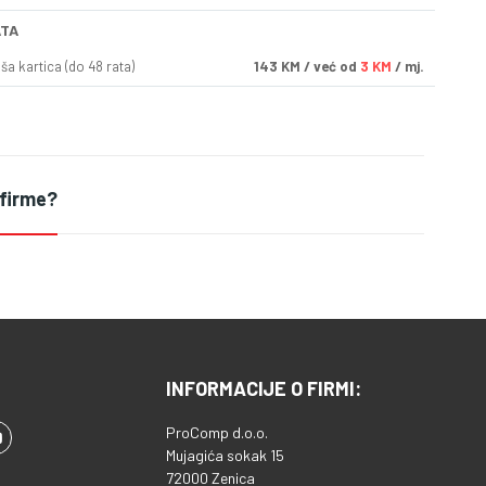
ATA
a kartica (do 48 rata)
143
KM
/ već od
3 KM
/ mj.
 firme?
INFORMACIJE O FIRMI:
ProComp d.o.o.
Mujagića sokak 15
72000 Zenica