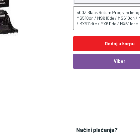
500Z Black Return Program Imagi
MS510dn / MS610de / MS610dn / M
/ MX511dte / MX611de / MX611dhe
Dodaj u korpu
Viber
Načini plaćanja?