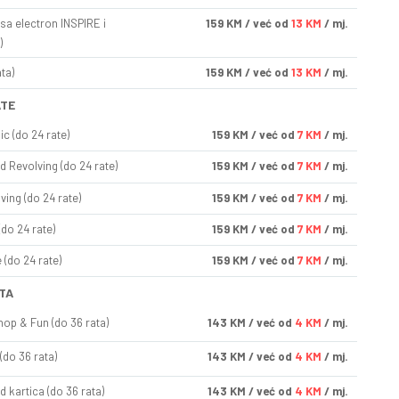
sa electron INSPIRE i
159
KM
/ već od
13 KM
/ mj.
)
ta)
159
KM
/ već od
13 KM
/ mj.
ATE
ic (do 24 rate)
159
KM
/ već od
7 KM
/ mj.
d Revolving (do 24 rate)
159
KM
/ već od
7 KM
/ mj.
ving (do 24 rate)
159
KM
/ već od
7 KM
/ mj.
(do 24 rate)
159
KM
/ već od
7 KM
/ mj.
(do 24 rate)
159
KM
/ već od
7 KM
/ mj.
TA
op & Fun (do 36 rata)
143
KM
/ već od
4 KM
/ mj.
(do 36 rata)
143
KM
/ već od
4 KM
/ mj.
d kartica (do 36 rata)
143
KM
/ već od
4 KM
/ mj.