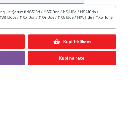
ng Unit(drum)/MS310d / MS310dn / MS410d / MS410dn /
S610dte / MX310dn / MX410de / MX510de / MX511de / MX511dhe
shopping_basket
Kupi 1-klikom
Kupi na rate