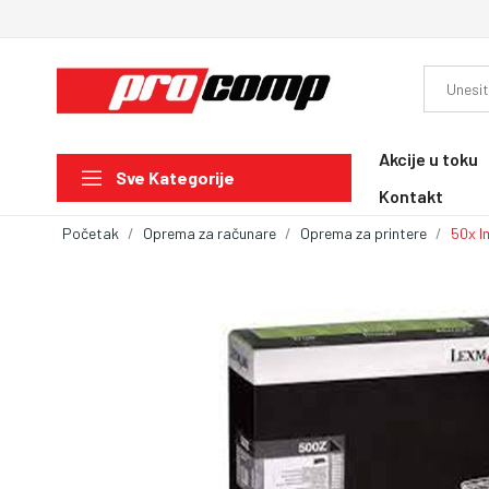
Akcije u toku
Sve Kategorije
Kontakt
Početak
Oprema za računare
Oprema za printere
50x I