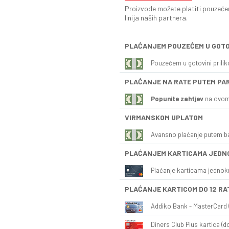
Proizvode možete platiti pouzećem
linija naših partnera.
PLAĆANJEM POUZEĆEM U GOTO
Pouzećem u gotovini prili
PLAĆANJE NA RATE PUTEM PA
Popunite zahtjev
na ovom
VIRMANSKOM UPLATOM
Avansno plaćanje putem b
PLAĆANJEM KARTICAMA JEDN
Plaćanje karticama jednok
PLAĆANJE KARTICOM DO 12 RA
Addiko Bank - MasterCard (
Diners Club Plus kartica (do