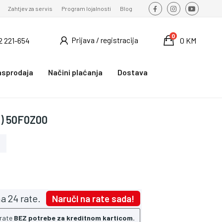
Zahtjev za servis
Program lojalnosti
Blog
0
Prijava / registracija
2 221-654
0 KM
asprodaja
Načini plaćanja
Dostava
m) 50F0Z00
a 24 rate.
Naruči na rate sada!
 rate
BEZ potrebe za kreditnom karticom.