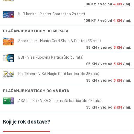
106
KM
/ već od
4 KM
/ mj.
NLB banka - Master Charge (do 24 rate)
106
KM
/ već od
4 KM
/ mj.
PLAĆANJE KARTICOM DO 36 RATA
Sparkasse - MasterCard Shop & Fun (do 36 rata)
95
KM
/ već od
3 KM
/ mj.
BBI - Visa kupovna kartica (do 36 rata)
95
KM
/ već od
3 KM
/ mj.
Raiffeisen - VISA Magic Card kartica (do 36 rata)
95
KM
/ već od
3 KM
/ mj.
PLAĆANJE KARTICOM DO 48 RATA
ASA banka - VISA Super naša kartica (do 48 rata)
95
KM
/ već od
2 KM
/ mj.
Koji je rok dostave?