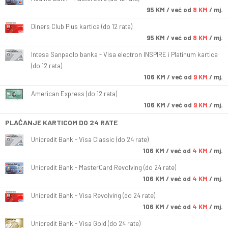
95
KM
/ već od
8 KM
/ mj.
Diners Club Plus kartica (do 12 rata)
95
KM
/ već od
8 KM
/ mj.
Intesa Sanpaolo banka - Visa electron INSPIRE i Platinum kartica
(do 12 rata)
106
KM
/ već od
9 KM
/ mj.
American Express (do 12 rata)
106
KM
/ već od
9 KM
/ mj.
PLAĆANJE KARTICOM DO 24 RATE
Unicredit Bank - Visa Classic (do 24 rate)
106
KM
/ već od
4 KM
/ mj.
Unicredit Bank - MasterCard Revolving (do 24 rate)
106
KM
/ već od
4 KM
/ mj.
Unicredit Bank - Visa Revolving (do 24 rate)
106
KM
/ već od
4 KM
/ mj.
Unicredit Bank - Visa Gold (do 24 rate)