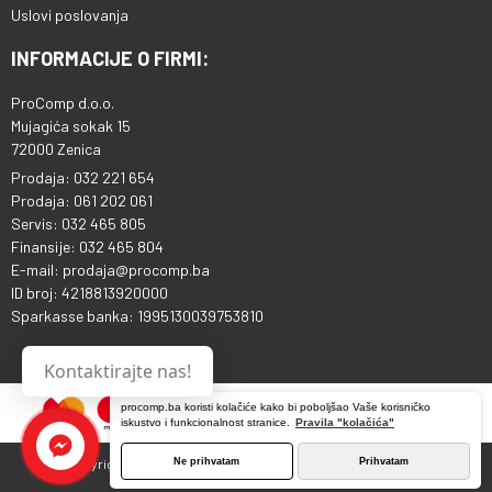
Uslovi poslovanja
INFORMACIJE O FIRMI:
ProComp d.o.o.
Mujagića sokak 15
72000 Zenica
Prodaja: 032 221 654
Prodaja: 061 202 061
Servis: 032 465 805
Finansije: 032 465 804
E-mail: prodaja@procomp.ba
ID broj: 4218813920000
Sparkasse banka: 1995130039753810
Kontaktirajte nas!
procomp.ba koristi kolačiće kako bi poboljšao Vaše korisničko
iskustvo i funkcionalnost stranice.
Pravila "kolačića"
Ne prihvatam
Prihvatam
Copyright © 2013 - 2026 ProComp d.o.o. Sva prava pridržana.