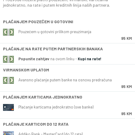
jednokratno, na rate i putem kreditnih linija naših partnera.
PLAĆANJEM POUZEĆEM U GOTOVINI
Pouzećem u gotovini prilikom preuzimanja
95 KM
PLAĆANJE NA RATE PUTEM PARTNERSKIH BANAKA
Popunite zahtjev
na ovom linku -
Kupi na rate!
VIRMANSKOM UPLATOM
Avansno plaćanje putem banke na osnovu predračuna
95 KM
PLAĆANJEM KARTICAMA JEDNOKRATNO
Plaćanje karticama jednokratno (sve banke)
95 KM
PLAĆANJE KARTICOM DO 12 RATA
Addiko Bank - MasterCard (do 12 rata)