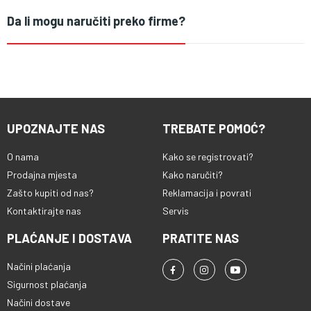
Da li mogu naručiti preko firme?
UPOZNAJTE NAS
TREBATE POMOĆ?
O nama
Kako se registrovati?
Prodajna mjesta
Kako naručiti?
Zašto kupiti od nas?
Reklamacija i povrati
Kontaktirajte nas
Servis
PLAĆANJE I DOSTAVA
PRATITE NAS
Načini plaćanja
Sigurnost plaćanja
Načini dostave