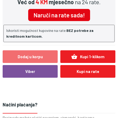
Već od
4 KM
mjesečno
na 24 rate.
Naruči na rate sada!
Iskoristi mogućnost kupovine na rate
BEZ potrebe za
kreditnom karticom.
shopping_basket
Dodaj u korpu
Kupi 1-klikom
Viber
Kupi na rate
Načini plaćanja?
Proizvode možete platiti pouzećem, virmanski, karticama