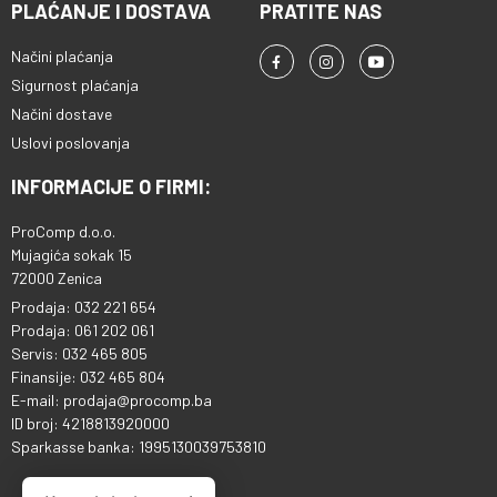
PLAĆANJE I DOSTAVA
PRATITE NAS
Načini plaćanja
Sigurnost plaćanja
Načini dostave
Uslovi poslovanja
INFORMACIJE O FIRMI:
ProComp d.o.o.
Mujagića sokak 15
72000 Zenica
Prodaja: 032 221 654
Prodaja: 061 202 061
Servis: 032 465 805
Finansije: 032 465 804
E-mail: prodaja@procomp.ba
ID broj: 4218813920000
Sparkasse banka: 1995130039753810