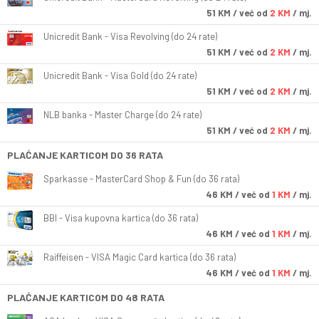
51
KM
/ već od
2 KM
/ mj.
Unicredit Bank - Visa Revolving (do 24 rate)
51
KM
/ već od
2 KM
/ mj.
Unicredit Bank - Visa Gold (do 24 rate)
51
KM
/ već od
2 KM
/ mj.
NLB banka - Master Charge (do 24 rate)
51
KM
/ već od
2 KM
/ mj.
PLAĆANJE KARTICOM DO 36 RATA
Sparkasse - MasterCard Shop & Fun (do 36 rata)
46
KM
/ već od
1 KM
/ mj.
BBI - Visa kupovna kartica (do 36 rata)
46
KM
/ već od
1 KM
/ mj.
Raiffeisen - VISA Magic Card kartica (do 36 rata)
46
KM
/ već od
1 KM
/ mj.
PLAĆANJE KARTICOM DO 48 RATA