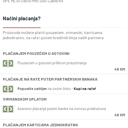
HPE ML30 Gen10 Mini SAS Cable Kit
Načini plaćanja?
Proizvode možete platiti pouzećem, virmanski, karticama
jednokratno, na rate i putem kreditnih linija naših partnera.
PLAĆANJEM POUZEĆEM U GOTOVINI
Pouzećem u gotovini prilikom preuzimanja
46 KM
PLAĆANJE NA RATE PUTEM PARTNERSKIH BANAKA
Popunite zahtjev
na ovom linku -
Kupi na rate!
VIRMANSKOM UPLATOM
Avansno plaćanje putem banke na osnovu predračuna
46 KM
PLAĆANJEM KARTICAMA JEDNOKRATNO