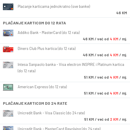
Plaćanje karticama jednokratno (sve banke)
46 KM
PLAĆANJE KARTICOM DO 12 RATA
Addiko Bank - MasterCard (do 12 rata)
46
KM
/ već od
4 KM
/ mj.
Diners Club Plus kartica (do 12 rata)
46
KM
/ već od
4 KM
/ mj.
Intesa Sanpaolo banka - Visa electron INSPIRE i Platinum kartica
(do 12 rata)
51
KM
/ već od
4 KM
/ mj.
American Express (do 12 rata)
51
KM
/ već od
4 KM
/ mj.
PLAĆANJE KARTICOM DO 24 RATE
Unicredit Bank - Visa Classic (do 24 rate)
51
KM
/ već od
2 KM
/ mj.
Unicredit Bank - MasterCard Revolving (do 24 rate)