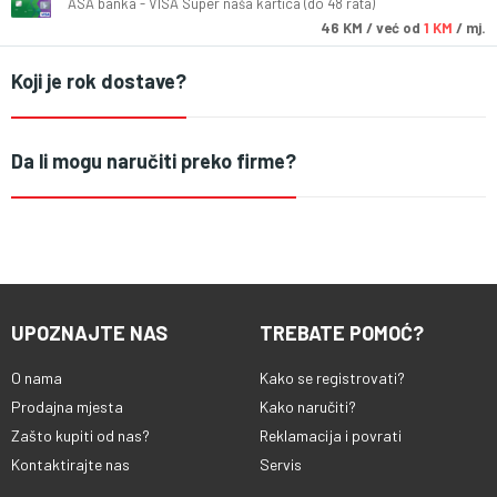
ASA banka - VISA Super naša kartica (do 48 rata)
46
KM
/ već od
1 KM
/ mj.
Koji je rok dostave?
Da li mogu naručiti preko firme?
UPOZNAJTE NAS
TREBATE POMOĆ?
O nama
Kako se registrovati?
Prodajna mjesta
Kako naručiti?
Zašto kupiti od nas?
Reklamacija i povrati
Kontaktirajte nas
Servis