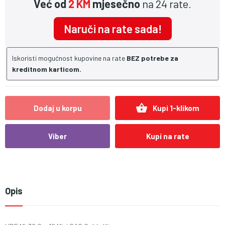
Već od
2 KM
mjesečno
na 24 rate.
Naruči na rate sada!
Iskoristi mogućnost kupovine na rate
BEZ potrebe za
kreditnom karticom.
shopping_basket
Dodaj u korpu
Kupi 1-klikom
Viber
Kupi na rate
Opis