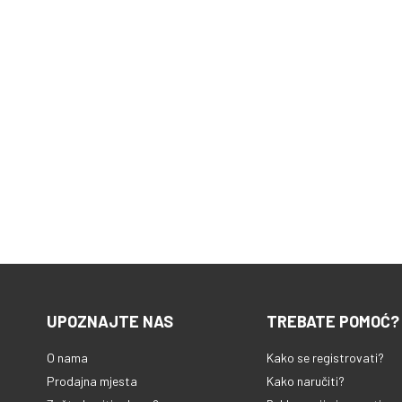
UPOZNAJTE NAS
TREBATE POMOĆ?
O nama
Kako se registrovati?
Prodajna mjesta
Kako naručiti?