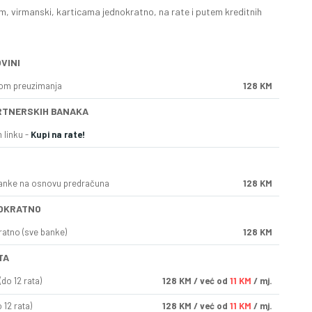
, virmanski, karticama jednokratno, na rate i putem kreditnih
VINI
kom preuzimanja
128 KM
RTNERSKIH BANAKA
 linku -
Kupi na rate!
anke na osnovu predračuna
128 KM
OKRATNO
ratno (sve banke)
128 KM
TA
do 12 rata)
128
KM
/ već od
11 KM
/ mj.
 12 rata)
128
KM
/ već od
11 KM
/ mj.