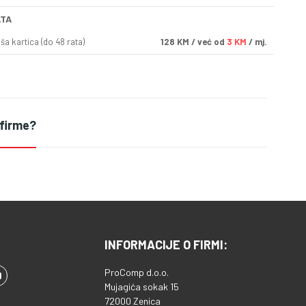
ATA
a kartica (do 48 rata)
128
KM
/ već od
3 KM
/ mj.
 firme?
INFORMACIJE O FIRMI:
ProComp d.o.o.
Mujagića sokak 15
72000 Zenica