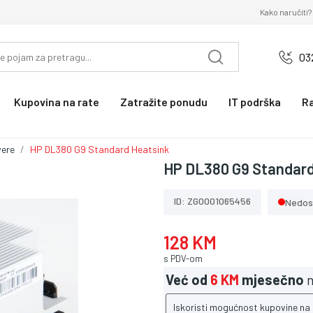
Kako naručiti?
03
Kupovina na rate
Zatražite ponudu
IT podrška
R
vere
HP DL380 G9 Standard Heatsink
HP DL380 G9 Standard
ID: ZG0001065456
Nedos
128 KM
s PDV-om
Već od
6 KM
mjesečno
n
Iskoristi mogućnost kupovine na