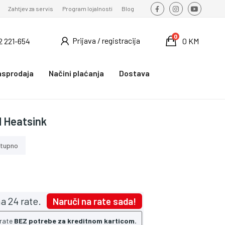
Zahtjev za servis
Program lojalnosti
Blog
0
Prijava / registracija
2 221-654
0 KM
asprodaja
Načini plaćanja
Dostava
 Heatsink
tupno
a 24 rate.
Naruči na rate sada!
 rate
BEZ potrebe za kreditnom karticom.