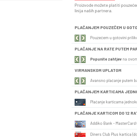
Proizvode možete platiti pouzećem
linija naših partnera.
PLAĆANJEM POUZEĆEM U GOTO
Pouzećem u gotovini prili
PLAĆANJE NA RATE PUTEM PA
Popunite zahtjev
na ovom
VIRMANSKOM UPLATOM
Avansno plaćanje putem b
PLAĆANJEM KARTICAMA JEDN
Plaćanje karticama jednok
PLAĆANJE KARTICOM DO 12 RA
Addiko Bank - MasterCard (
Diners Club Plus kartica (do