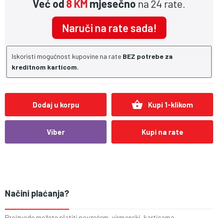
Već od
8 KM
mjesečno
na 24 rate.
Naruči na rate sada!
Iskoristi mogućnost kupovine na rate
BEZ potrebe za
kreditnom karticom.
shopping_basket
Dodaj u korpu
Kupi 1-klikom
Viber
Kupi na rate
Načini plaćanja?
Proizvode možete platiti pouzećem, virmanski, karticama