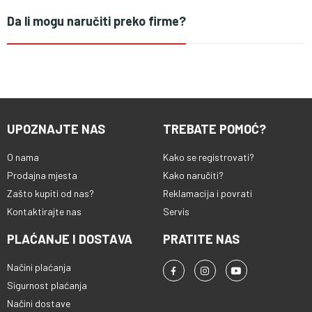
Da li mogu naručiti preko firme?
UPOZNAJTE NAS
TREBATE POMOĆ?
O nama
Kako se registrovati?
Prodajna mjesta
Kako naručiti?
Zašto kupiti od nas?
Reklamacija i povrati
Kontaktirajte nas
Servis
PLAĆANJE I DOSTAVA
PRATITE NAS
Načini plaćanja
Sigurnost plaćanja
Načini dostave