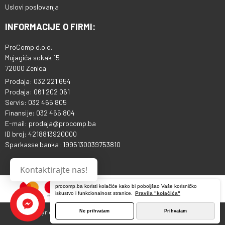
Uslovi poslovanja
INFORMACIJE O FIRMI:
ProComp d.o.o.
Mujagića sokak 15
72000 Zenica
Prodaja: 032 221 654
Prodaja: 061 202 061
Servis: 032 465 805
Finansije: 032 465 804
E-mail: prodaja@procomp.ba
ID broj: 4218813920000
Sparkasse banka: 1995130039753810
Kontaktirajte nas!
procomp.ba koristi kolačiće kako bi poboljšao Vaše korisničko
iskustvo i funkcionalnost stranice.
Pravila "kolačića"
Ne prihvatam
Prihvatam
Copyright © 2013 - 2026 ProComp d.o.o. Sva prava pridržana.