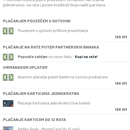
jednokratno, na rate i putem kreditnih linija naših partnera.
PLAĆANJEM POUZEĆEM U GOTOVINI
Pouzećem u gotovini prilikom preuzimanja
168 KM
PLAĆANJE NA RATE PUTEM PARTNERSKIH BANAKA
Popunite zahtjev
na ovom linku -
Kupi na rate!
VIRMANSKOM UPLATOM
Avansno plaćanje putem banke na osnovu predračuna
168 KM
PLAĆANJEM KARTICAMA JEDNOKRATNO
Plaćanje karticama jednokratno (sve banke)
168 KM
PLAĆANJE KARTICOM DO 12 RATA
Addiko Bank - MasterCard (do 12 rata)