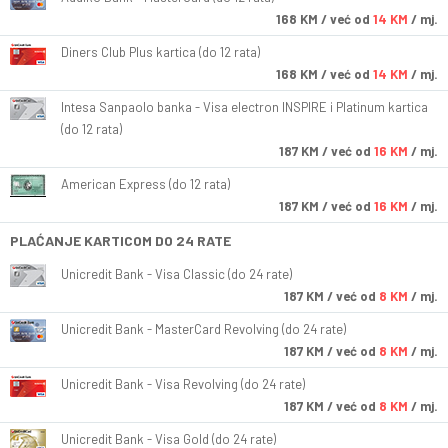
168
KM
/ već od
14 KM
/ mj.
Diners Club Plus kartica (do 12 rata)
168
KM
/ već od
14 KM
/ mj.
Intesa Sanpaolo banka - Visa electron INSPIRE i Platinum kartica
(do 12 rata)
187
KM
/ već od
16 KM
/ mj.
American Express (do 12 rata)
187
KM
/ već od
16 KM
/ mj.
PLAĆANJE KARTICOM DO 24 RATE
Unicredit Bank - Visa Classic (do 24 rate)
187
KM
/ već od
8 KM
/ mj.
Unicredit Bank - MasterCard Revolving (do 24 rate)
187
KM
/ već od
8 KM
/ mj.
Unicredit Bank - Visa Revolving (do 24 rate)
187
KM
/ već od
8 KM
/ mj.
Unicredit Bank - Visa Gold (do 24 rate)