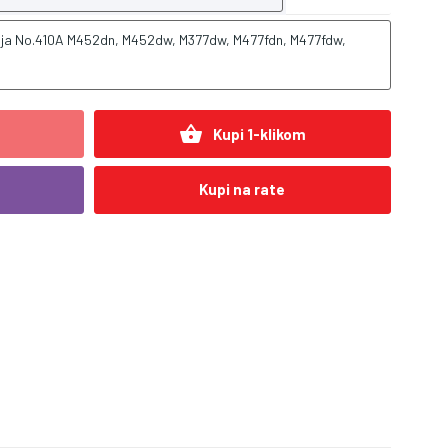
ija No.410A M452dn, M452dw, M377dw, M477fdn, M477fdw,
shopping_basket
Kupi 1-klikom
Kupi na rate