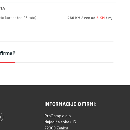
ATA
a kartica (do 48 rata)
266
KM
/ već od
6 KM
/ mj.
 firme?
INFORMACIJE O FIRMI:
ProComp d.o.o.
Mujagića sokak 15
72000 Zenica