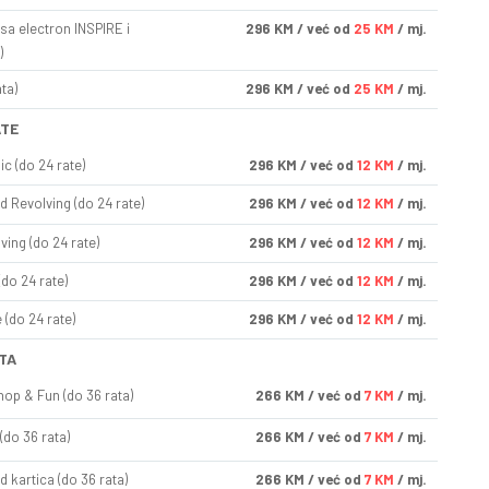
sa electron INSPIRE i
296
KM
/ već od
25 KM
/ mj.
)
ta)
296
KM
/ već od
25 KM
/ mj.
ATE
ic (do 24 rate)
296
KM
/ već od
12 KM
/ mj.
d Revolving (do 24 rate)
296
KM
/ već od
12 KM
/ mj.
ving (do 24 rate)
296
KM
/ već od
12 KM
/ mj.
(do 24 rate)
296
KM
/ već od
12 KM
/ mj.
(do 24 rate)
296
KM
/ već od
12 KM
/ mj.
TA
op & Fun (do 36 rata)
266
KM
/ već od
7 KM
/ mj.
(do 36 rata)
266
KM
/ već od
7 KM
/ mj.
d kartica (do 36 rata)
266
KM
/ već od
7 KM
/ mj.