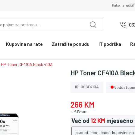
Kako naručiti?
03
Kupovina na rate
Zatražite ponudu
IT podrška
R
HP Toner CF410A Black 410A
HP Toner CF410A Blac
ID: BGCF410A
Nedostupn
266 KM
s PDV-om
Već od
12 KM
mjesečno
Iskoristi mogućnost kupovine na