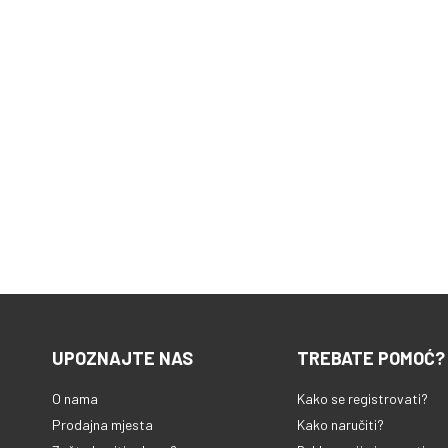
UPOZNAJTE NAS
TREBATE POMOĆ?
O nama
Kako se registrovati?
Prodajna mjesta
Kako naručiti?