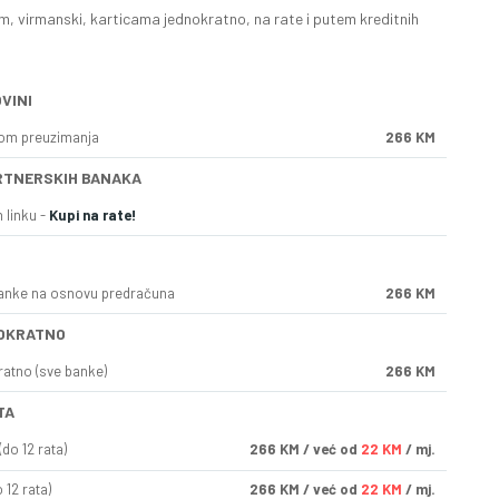
, virmanski, karticama jednokratno, na rate i putem kreditnih
VINI
kom preuzimanja
266 KM
RTNERSKIH BANAKA
 linku -
Kupi na rate!
anke na osnovu predračuna
266 KM
OKRATNO
ratno (sve banke)
266 KM
TA
do 12 rata)
266
KM
/ već od
22 KM
/ mj.
 12 rata)
266
KM
/ već od
22 KM
/ mj.