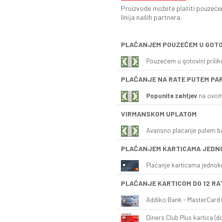
Proizvode možete platiti pouzećem
linija naših partnera.
PLAĆANJEM POUZEĆEM U GOTO
Pouzećem u gotovini prili
PLAĆANJE NA RATE PUTEM PA
Popunite zahtjev
na ovom
VIRMANSKOM UPLATOM
Avansno plaćanje putem b
PLAĆANJEM KARTICAMA JEDN
Plaćanje karticama jednok
PLAĆANJE KARTICOM DO 12 RA
Addiko Bank - MasterCard (
Diners Club Plus kartica (do