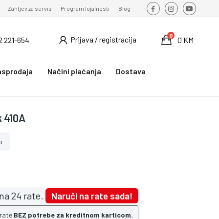
Zahtjev za servis
Program lojalnosti
Blog
0
Prijava / registracija
2 221-654
0 KM
asprodaja
Načini plaćanja
Dostava
k 410A
o
na 24 rate.
Naruči na rate sada!
 rate
BEZ potrebe za kreditnom karticom.