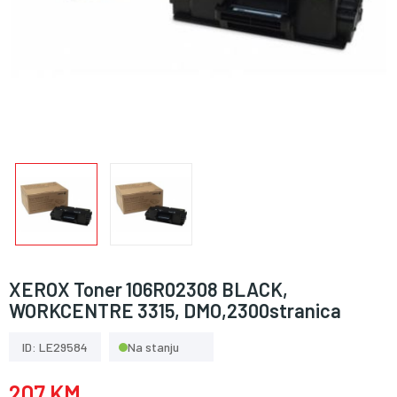
XEROX Toner 106R02308 BLACK,
WORKCENTRE 3315, DMO,2300stranica
ID: LE29584
Na stanju
207 KM