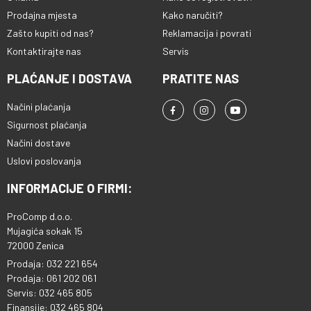
Prodajna mjesta
Kako naručiti?
Zašto kupiti od nas?
Reklamacija i povrati
Kontaktirajte nas
Servis
PLAĆANJE I DOSTAVA
PRATITE NAS
Načini plaćanja
Sigurnost plaćanja
Načini dostave
Uslovi poslovanja
INFORMACIJE O FIRMI:
ProComp d.o.o.
Mujagića sokak 15
72000 Zenica
Prodaja: 032 221 654
Prodaja: 061 202 061
Servis: 032 465 805
Finansije: 032 465 804