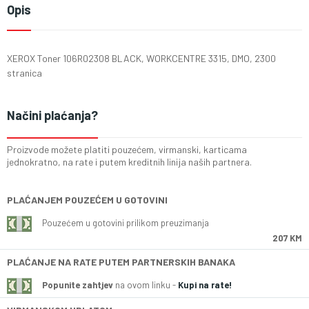
Opis
XEROX Toner 106R02308 BLACK, WORKCENTRE 3315, DMO, 2300
stranica
Načini plaćanja?
Proizvode možete platiti pouzećem, virmanski, karticama
jednokratno, na rate i putem kreditnih linija naših partnera.
PLAĆANJEM POUZEĆEM U GOTOVINI
Pouzećem u gotovini prilikom preuzimanja
207 KM
PLAĆANJE NA RATE PUTEM PARTNERSKIH BANAKA
Popunite zahtjev
na ovom linku -
Kupi na rate!