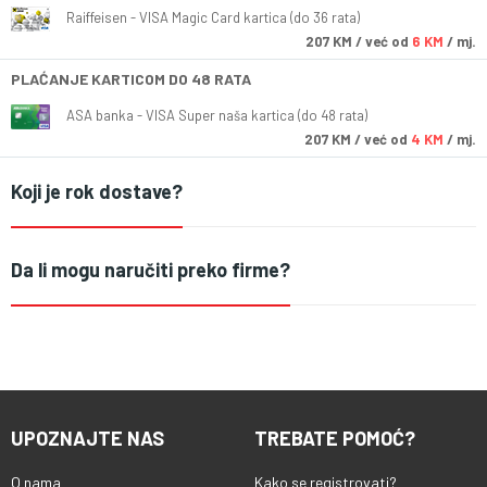
Raiffeisen - VISA Magic Card kartica (do 36 rata)
207
KM
/ već od
6 KM
/ mj.
PLAĆANJE KARTICOM DO 48 RATA
ASA banka - VISA Super naša kartica (do 48 rata)
207
KM
/ već od
4 KM
/ mj.
Koji je rok dostave?
Da li mogu naručiti preko firme?
UPOZNAJTE NAS
TREBATE POMOĆ?
O nama
Kako se registrovati?