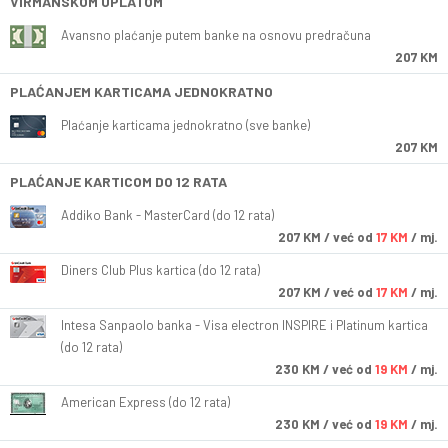
VIRMANSKOM UPLATOM
Avansno plaćanje putem banke na osnovu predračuna
207 KM
PLAĆANJEM KARTICAMA JEDNOKRATNO
Plaćanje karticama jednokratno (sve banke)
207 KM
PLAĆANJE KARTICOM DO 12 RATA
Addiko Bank - MasterCard (do 12 rata)
207
KM
/ već od
17 KM
/ mj.
Diners Club Plus kartica (do 12 rata)
207
KM
/ već od
17 KM
/ mj.
Intesa Sanpaolo banka - Visa electron INSPIRE i Platinum kartica
(do 12 rata)
230
KM
/ već od
19 KM
/ mj.
American Express (do 12 rata)
230
KM
/ već od
19 KM
/ mj.