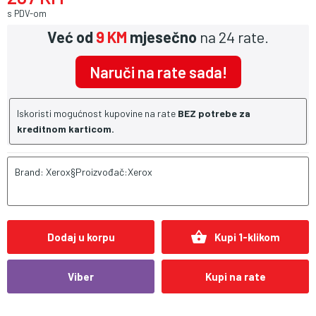
s PDV-om
Već od
9 KM
mjesečno
na 24 rate.
Naruči na rate sada!
Iskoristi mogućnost kupovine na rate
BEZ potrebe za
kreditnom karticom.
Brand: Xerox§Proizvođač:Xerox
shopping_basket
Dodaj u korpu
Kupi 1-klikom
Viber
Kupi na rate