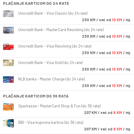
PLAĆANJE KARTICOM DO 24 RATE
Unicredit Bank - Visa Classic (do 24 rate)
230
KM
/ već od
10 KM
/ mj.
Unicredit Bank - MasterCard Revolving (do 24 rate)
230
KM
/ već od
10 KM
/ mj.
Unicredit Bank - Visa Revolving (do 24 rate)
230
KM
/ već od
10 KM
/ mj.
Unicredit Bank - Visa Gold (do 24 rate)
230
KM
/ već od
10 KM
/ mj.
NLB banka - Master Charge (do 24 rate)
230
KM
/ već od
10 KM
/ mj.
PLAĆANJE KARTICOM DO 36 RATA
Sparkasse - MasterCard Shop & Fun (do 36 rata)
207
KM
/ već od
6 KM
/ mj.
BBI - Visa kupovna kartica (do 36 rata)
207
KM
/ već od
6 KM
/ mj.