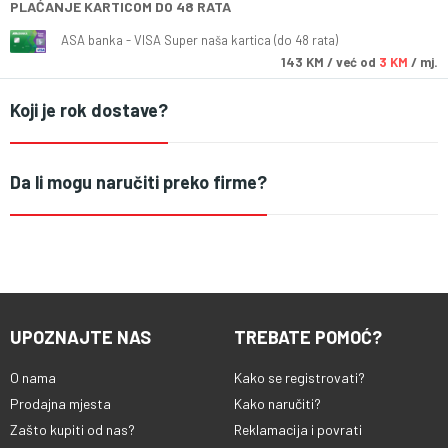
PLAĆANJE KARTICOM DO 48 RATA
ASA banka - VISA Super naša kartica (do 48 rata)
143
KM
/ već od
3 KM
/ mj.
Koji je rok dostave?
Da li mogu naručiti preko firme?
UPOZNAJTE NAS
TREBATE POMOĆ?
O nama
Kako se registrovati?
Prodajna mjesta
Kako naručiti?
Zašto kupiti od nas?
Reklamacija i povrati