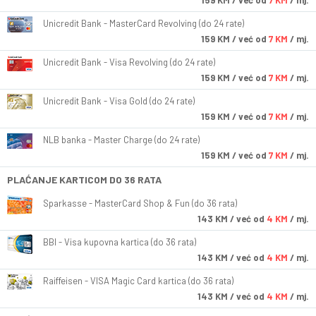
159
KM
/ već od
7 KM
/ mj.
Unicredit Bank - MasterCard Revolving (do 24 rate)
159
KM
/ već od
7 KM
/ mj.
Unicredit Bank - Visa Revolving (do 24 rate)
159
KM
/ već od
7 KM
/ mj.
Unicredit Bank - Visa Gold (do 24 rate)
159
KM
/ već od
7 KM
/ mj.
NLB banka - Master Charge (do 24 rate)
159
KM
/ već od
7 KM
/ mj.
PLAĆANJE KARTICOM DO 36 RATA
Sparkasse - MasterCard Shop & Fun (do 36 rata)
143
KM
/ već od
4 KM
/ mj.
BBI - Visa kupovna kartica (do 36 rata)
143
KM
/ već od
4 KM
/ mj.
Raiffeisen - VISA Magic Card kartica (do 36 rata)
143
KM
/ već od
4 KM
/ mj.