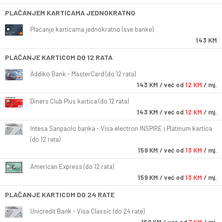
PLAĆANJEM KARTICAMA JEDNOKRATNO
Plaćanje karticama jednokratno (sve banke)
143 KM
PLAĆANJE KARTICOM DO 12 RATA
Addiko Bank - MasterCard (do 12 rata)
143
KM
/ već od
12 KM
/ mj.
Diners Club Plus kartica (do 12 rata)
143
KM
/ već od
12 KM
/ mj.
Intesa Sanpaolo banka - Visa electron INSPIRE i Platinum kartica
(do 12 rata)
159
KM
/ već od
13 KM
/ mj.
American Express (do 12 rata)
159
KM
/ već od
13 KM
/ mj.
PLAĆANJE KARTICOM DO 24 RATE
Unicredit Bank - Visa Classic (do 24 rate)