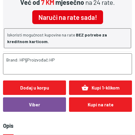
Već od
7 KM
mjesečno
na 24 rate.
Naruči na rate sada!
Iskoristi mogućnost kupovine na rate
BEZ potrebe za
kreditnom karticom.
Brand: HP§Proizvođač:HP
shopping_basket
Dodaj u korpu
Kupi 1-klikom
Viber
Kupi na rate
Opis