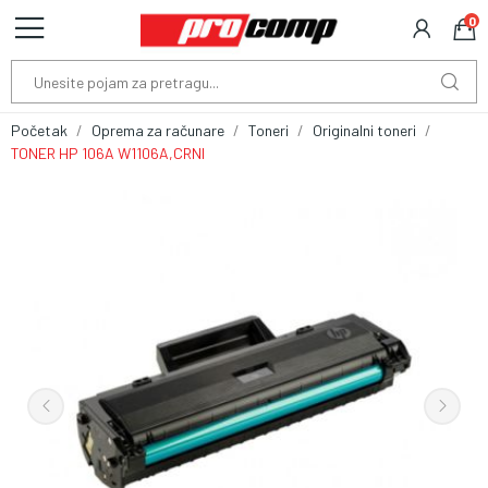
0
Početak
Oprema za računare
Toneri
Originalni toneri
TONER HP 106A W1106A,CRNI