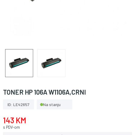
TONER HP 106A W1106A,CRNI
ID: LE42657
Na stanju
143 KM
s PDV-om