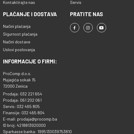
Kontaktirajte nas
Servis
PLAĆANJE I DOSTAVA
PRATITE NAS
Načini plaćanja
Sigurnost plaćanja
Načini dostave
Uslovi poslovanja
INFORMACIJE O FIRMI:
ProComp d.o.o.
Mujagića sokak 15
72000 Zenica
Prodaja: 032 221 654
Prodaja: 061 202 061
Servis: 032 465 805
Finansije: 032 465 804
E-mail: prodaja@procomp.ba
ID broj: 4218813920000
Sparkasse banka: 1995130039753810