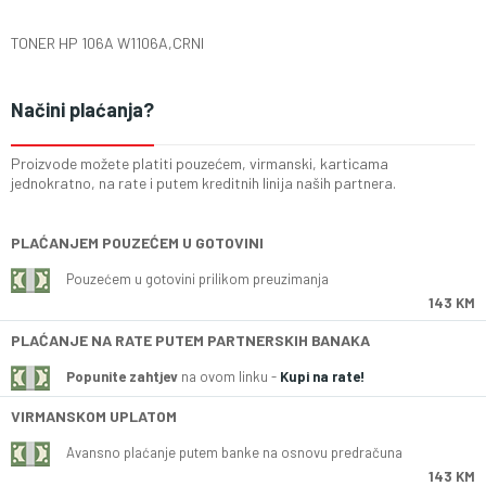
TONER HP 106A W1106A,CRNI
Načini plaćanja?
Proizvode možete platiti pouzećem, virmanski, karticama
jednokratno, na rate i putem kreditnih linija naših partnera.
PLAĆANJEM POUZEĆEM U GOTOVINI
Pouzećem u gotovini prilikom preuzimanja
143 KM
PLAĆANJE NA RATE PUTEM PARTNERSKIH BANAKA
Popunite zahtjev
na ovom linku -
Kupi na rate!
VIRMANSKOM UPLATOM
Avansno plaćanje putem banke na osnovu predračuna
143 KM