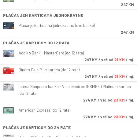
247 KM
PLAĆANJEM KARTICAMA JEDNOKRATNO
Plaćanje karticama jednokratno (sve banke)
247 KM
PLAĆANJE KARTICOM DO 12 RATA
Addiko Bank - MasterCard (do 12 rata)
247
KM
/ već od
21 KM
/ mj.
Diners Club Plus kartica (do 12 rata)
247
KM
/ već od
21 KM
/ mj.
Intesa Sanpaolo banka - Visa electron INSPIRE i Platinum kartica
(do 12 rata)
274
KM
/ već od
23 KM
/ mj.
American Express (do 12 rata)
274
KM
/ već od
23 KM
/ mj.
PLAĆANJE KARTICOM DO 24 RATE