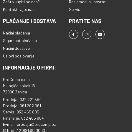
Zašto kupiti od nas?
Reklamacija i povrati
Kontaktirajte nas
Servis
PLAĆANJE I DOSTAVA
PRATITE NAS
Načini plaćanja
Sigurnost plaćanja
Načini dostave
Uslovi poslovanja
INFORMACIJE O FIRMI:
ProComp d.o.o.
Mujagića sokak 15
72000 Zenica
Prodaja: 032 221 654
Prodaja: 061 202 061
Servis: 032 465 805
Finansije: 032 465 804
E-mail: prodaja@procomp.ba
ID broj: 4218813920000