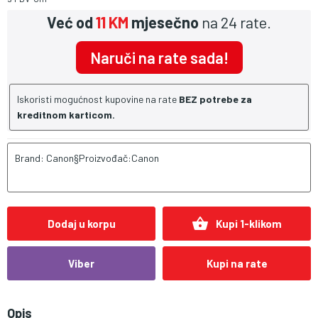
Već od
11 KM
mjesečno
na 24 rate.
Naruči na rate sada!
Iskoristi mogućnost kupovine na rate
BEZ potrebe za
kreditnom karticom.
Brand: Canon§Proizvođač:Canon
shopping_basket
Dodaj u korpu
Kupi 1-klikom
Viber
Kupi na rate
Opis