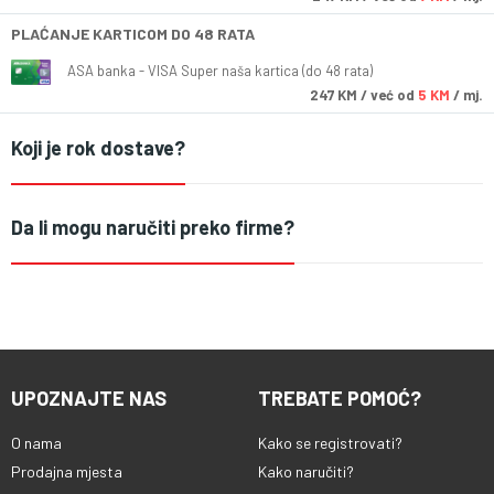
PLAĆANJE KARTICOM DO 48 RATA
ASA banka - VISA Super naša kartica (do 48 rata)
247
KM
/ već od
5 KM
/ mj.
Koji je rok dostave?
Da li mogu naručiti preko firme?
UPOZNAJTE NAS
TREBATE POMOĆ?
O nama
Kako se registrovati?
Prodajna mjesta
Kako naručiti?