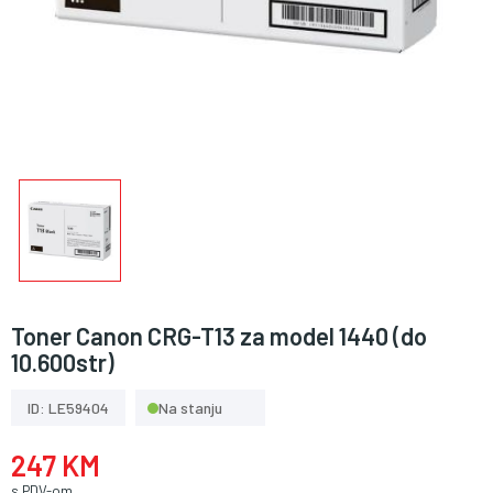
Toner Canon CRG-T13 za model 1440 (do
10.600str)
ID: LE59404
Na stanju
247 KM
s PDV-om