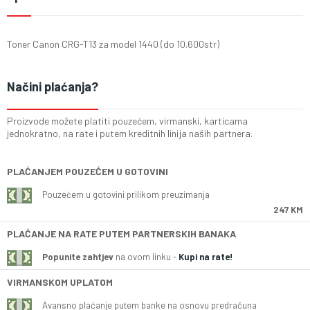
Toner Canon CRG-T13 za model 1440 (do 10.600str)
Načini plaćanja?
Proizvode možete platiti pouzećem, virmanski, karticama
jednokratno, na rate i putem kreditnih linija naših partnera.
PLAĆANJEM POUZEĆEM U GOTOVINI
Pouzećem u gotovini prilikom preuzimanja
247 KM
PLAĆANJE NA RATE PUTEM PARTNERSKIH BANAKA
Popunite zahtjev
na ovom linku -
Kupi na rate!
VIRMANSKOM UPLATOM
Avansno plaćanje putem banke na osnovu predračuna