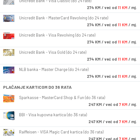
Unicredit Bank - Visa Classic (do 24 rate)
274
KM
/ već od
11 KM
/ mj.
Unicredit Bank - MasterCard Revolving (do 24 rate)
274
KM
/ već od
11 KM
/ mj.
Unicredit Bank - Visa Revolving (do 24 rate)
274
KM
/ već od
11 KM
/ mj.
Unicredit Bank - Visa Gold (do 24 rate)
274
KM
/ već od
11 KM
/ mj.
NLB banka - Master Charge (do 24 rate)
274
KM
/ već od
11 KM
/ mj.
PLAĆANJE KARTICOM DO 36 RATA
Sparkasse - MasterCard Shop & Fun (do 36 rata)
247
KM
/ već od
7 KM
/ mj.
BBI - Visa kupovna kartica (do 36 rata)
247
KM
/ već od
7 KM
/ mj.
Raiffeisen - VISA Magic Card kartica (do 36 rata)
247
KM
/ već od
7 KM
/ mj.