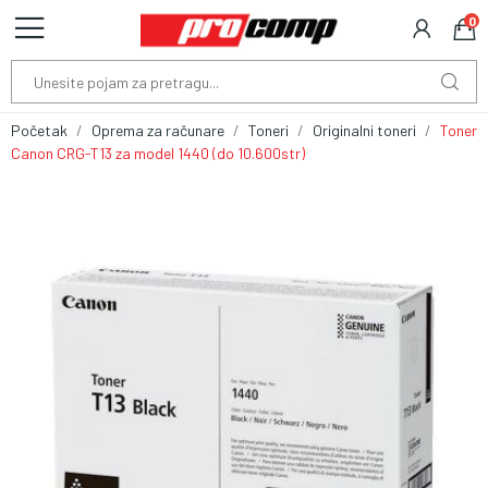
0
Početak
Oprema za računare
Toneri
Originalni toneri
Toner
Canon CRG-T13 za model 1440 (do 10.600str)