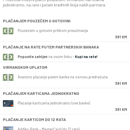
jednokratno, na rate i putem kreditnih linija naših partnera.
PLAĆANJEM POUZEĆEM U GOTOVINI
Pouzećem u gotovini prilikom preuzimanja
381 KM
PLAĆANJE NA RATE PUTEM PARTNERSKIH BANAKA
Popunite zahtjev
na ovom linku -
Kupi na rate!
VIRMANSKOM UPLATOM
Avansno plaćanje putem banke na osnovu predračuna
381 KM
PLAĆANJEM KARTICAMA JEDNOKRATNO
Plaćanje karticama jednokratno (sve banke)
381 KM
PLAĆANJE KARTICOM DO 12 RATA
Addiko Bank - MasterCard (do 12 rata)