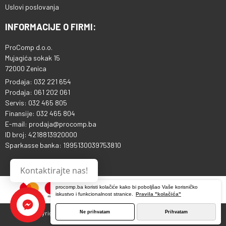
Uslovi poslovanja
INFORMACIJE O FIRMI:
ProComp d.o.o.
Mujagića sokak 15
72000 Zenica
Prodaja: 032 221 654
Prodaja: 061 202 061
Servis: 032 465 805
Finansije: 032 465 804
E-mail: prodaja@procomp.ba
ID broj: 4218813920000
Sparkasse banka: 1995130039753810
Kontaktirajte nas!
procomp.ba koristi kolačiće kako bi poboljšao Vaše korisničko
iskustvo i funkcionalnost stranice.
Pravila "kolačića"
Ne prihvatam
Prihvatam
Copyright © 2013 - 2026 ProComp d.o.o. Sva prava pridržana.