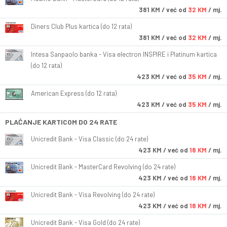
381
KM
/ već od
32 KM
/ mj.
Diners Club Plus kartica (do 12 rata)
381
KM
/ već od
32 KM
/ mj.
Intesa Sanpaolo banka - Visa electron INSPIRE i Platinum kartica
(do 12 rata)
423
KM
/ već od
35 KM
/ mj.
American Express (do 12 rata)
423
KM
/ već od
35 KM
/ mj.
PLAĆANJE KARTICOM DO 24 RATE
Unicredit Bank - Visa Classic (do 24 rate)
423
KM
/ već od
18 KM
/ mj.
Unicredit Bank - MasterCard Revolving (do 24 rate)
423
KM
/ već od
18 KM
/ mj.
Unicredit Bank - Visa Revolving (do 24 rate)
423
KM
/ već od
18 KM
/ mj.
Unicredit Bank - Visa Gold (do 24 rate)