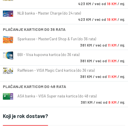
423
KM
/ već od
18 KM
/ mj.
NLB banka - Master Charge (do 24 rate)
423
KM
/ već od
18 KM
/ mj.
PLAĆANJE KARTICOM DO 36 RATA
Sparkasse - MasterCard Shop & Fun (do 36 rata)
381
KM
/ već od
11 KM
/ mj.
BBI - Visa kupovna kartica (do 36 rata)
381
KM
/ već od
11 KM
/ mj.
Raiffeisen - VISA Magic Card kartica (do 36 rata)
381
KM
/ već od
11 KM
/ mj.
PLAĆANJE KARTICOM DO 48 RATA
ASA banka - VISA Super naša kartica (do 48 rata)
381
KM
/ već od
8 KM
/ mj.
Koji je rok dostave?