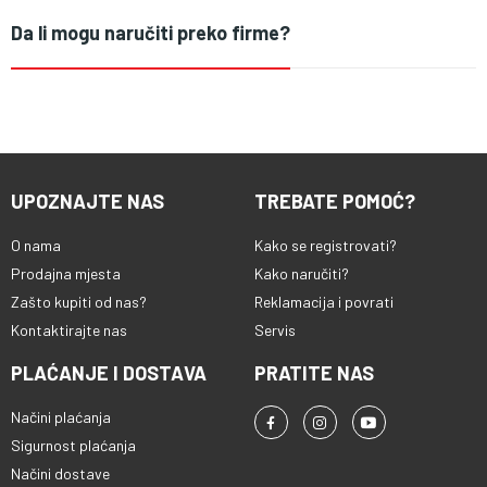
Da li mogu naručiti preko firme?
UPOZNAJTE NAS
TREBATE POMOĆ?
O nama
Kako se registrovati?
Prodajna mjesta
Kako naručiti?
Zašto kupiti od nas?
Reklamacija i povrati
Kontaktirajte nas
Servis
PLAĆANJE I DOSTAVA
PRATITE NAS
Načini plaćanja
Sigurnost plaćanja
Načini dostave