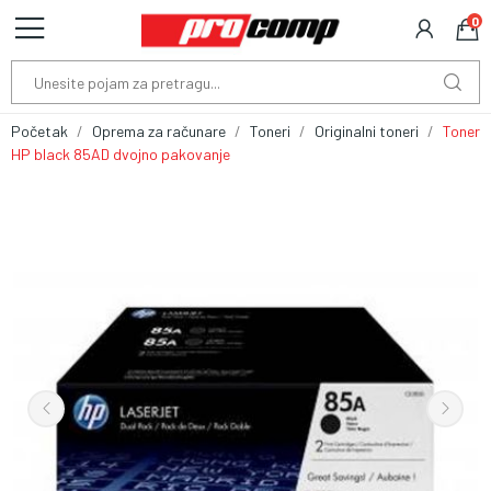
0
Početak
Oprema za računare
Toneri
Originalni toneri
Toner
HP black 85AD dvojno pakovanje