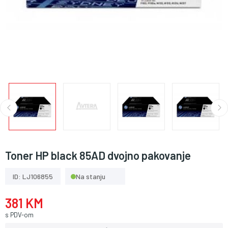
Toner HP black 85AD dvojno pakovanje
ID: LJ106855
Na stanju
381 KM
s PDV-om