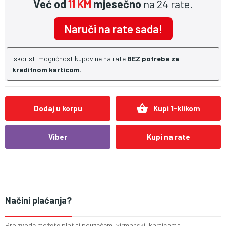
Već od
11 KM
mjesečno
na 24 rate.
Naruči na rate sada!
Iskoristi mogućnost kupovine na rate
BEZ potrebe za
kreditnom karticom.
shopping_basket
Dodaj u korpu
Kupi 1-klikom
Viber
Kupi na rate
Načini plaćanja?
Proizvode možete platiti pouzećem, virmanski, karticama