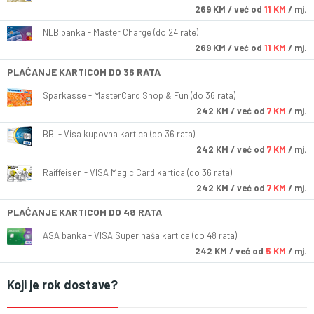
269
KM
/ već od
11 KM
/ mj.
NLB banka - Master Charge (do 24 rate)
269
KM
/ već od
11 KM
/ mj.
PLAĆANJE KARTICOM DO 36 RATA
Sparkasse - MasterCard Shop & Fun (do 36 rata)
242
KM
/ već od
7 KM
/ mj.
BBI - Visa kupovna kartica (do 36 rata)
242
KM
/ već od
7 KM
/ mj.
Raiffeisen - VISA Magic Card kartica (do 36 rata)
242
KM
/ već od
7 KM
/ mj.
PLAĆANJE KARTICOM DO 48 RATA
ASA banka - VISA Super naša kartica (do 48 rata)
242
KM
/ već od
5 KM
/ mj.
Koji je rok dostave?