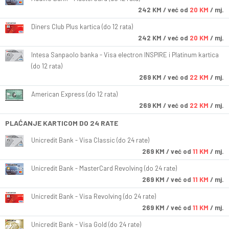
242
KM
/ već od
20 KM
/ mj.
Diners Club Plus kartica (do 12 rata)
242
KM
/ već od
20 KM
/ mj.
Intesa Sanpaolo banka - Visa electron INSPIRE i Platinum kartica
(do 12 rata)
269
KM
/ već od
22 KM
/ mj.
American Express (do 12 rata)
269
KM
/ već od
22 KM
/ mj.
PLAĆANJE KARTICOM DO 24 RATE
Unicredit Bank - Visa Classic (do 24 rate)
269
KM
/ već od
11 KM
/ mj.
Unicredit Bank - MasterCard Revolving (do 24 rate)
269
KM
/ već od
11 KM
/ mj.
Unicredit Bank - Visa Revolving (do 24 rate)
269
KM
/ već od
11 KM
/ mj.
Unicredit Bank - Visa Gold (do 24 rate)