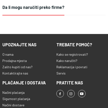
Da li mogu naručiti preko firme?
UPOZNAJTE NAS
TREBATE POMOĆ?
O nama
Kako se registrovati?
Prodajna mjesta
Kako naručiti?
Zašto kupiti od nas?
Reklamacija i povrati
Kontaktirajte nas
Servis
PLAĆANJE I DOSTAVA
PRATITE NAS
Načini plaćanja
Sigurnost plaćanja
Načini dostave