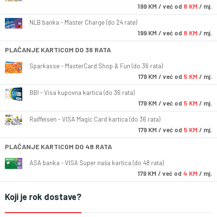
199
KM
/ već od
8 KM
/ mj.
NLB banka - Master Charge (do 24 rate)
199
KM
/ već od
8 KM
/ mj.
PLAĆANJE KARTICOM DO 36 RATA
Sparkasse - MasterCard Shop & Fun (do 36 rata)
179
KM
/ već od
5 KM
/ mj.
BBI - Visa kupovna kartica (do 36 rata)
179
KM
/ već od
5 KM
/ mj.
Raiffeisen - VISA Magic Card kartica (do 36 rata)
179
KM
/ već od
5 KM
/ mj.
PLAĆANJE KARTICOM DO 48 RATA
ASA banka - VISA Super naša kartica (do 48 rata)
179
KM
/ već od
4 KM
/ mj.
Koji je rok dostave?