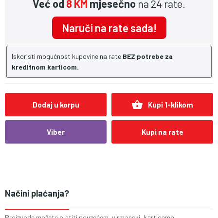
Već od
8 KM
mjesečno
na 24 rate.
Naruči na rate sada!
Iskoristi mogućnost kupovine na rate
BEZ potrebe za
kreditnom karticom.
shopping_basket
Dodaj u korpu
Kupi 1-klikom
Viber
Kupi na rate
Načini plaćanja?
Proizvode možete platiti pouzećem, virmanski, karticama