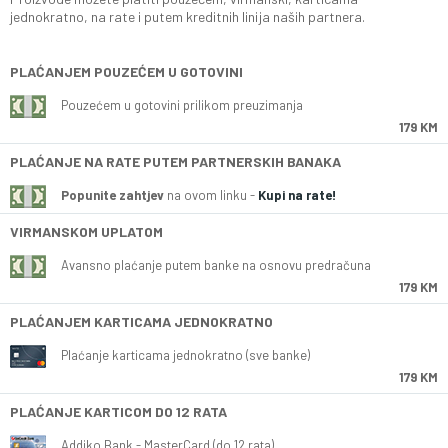
jednokratno, na rate i putem kreditnih linija naših partnera.
PLAĆANJEM POUZEĆEM U GOTOVINI
Pouzećem u gotovini prilikom preuzimanja
179 KM
PLAĆANJE NA RATE PUTEM PARTNERSKIH BANAKA
Popunite zahtjev
na ovom linku -
Kupi na rate!
VIRMANSKOM UPLATOM
Avansno plaćanje putem banke na osnovu predračuna
179 KM
PLAĆANJEM KARTICAMA JEDNOKRATNO
Plaćanje karticama jednokratno (sve banke)
179 KM
PLAĆANJE KARTICOM DO 12 RATA
Addiko Bank - MasterCard (do 12 rata)