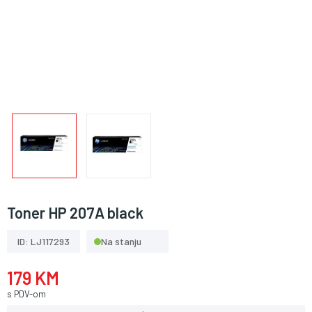
Toner HP 207A black
ID: LJ117293
Na stanju
179 KM
s PDV-om