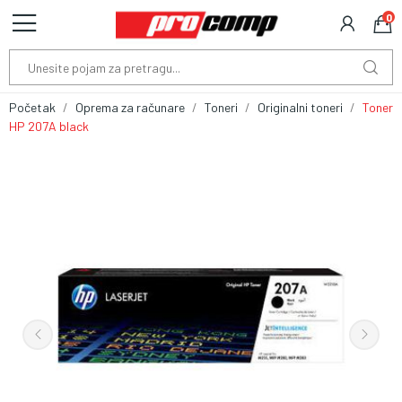
0
Početak
Oprema za računare
Toneri
Originalni toneri
Toner
HP 207A black