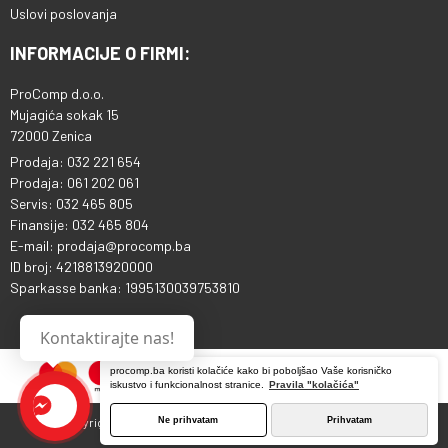
Uslovi poslovanja
INFORMACIJE O FIRMI:
ProComp d.o.o.
Mujagića sokak 15
72000 Zenica
Prodaja: 032 221 654
Prodaja: 061 202 061
Servis: 032 465 805
Finansije: 032 465 804
E-mail: prodaja@procomp.ba
ID broj: 4218813920000
Sparkasse banka: 1995130039753810
Kontaktirajte nas!
procomp.ba koristi kolačiće kako bi poboljšao Vaše korisničko
iskustvo i funkcionalnost stranice.
Pravila "kolačića"
Ne prihvatam
Prihvatam
Copyright © 2013 - 2026 ProComp d.o.o. Sva prava pridržana.