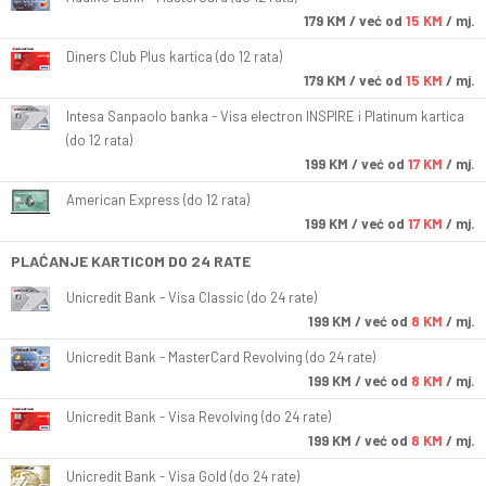
179
KM
/ već od
15 KM
/ mj.
Diners Club Plus kartica (do 12 rata)
179
KM
/ već od
15 KM
/ mj.
Intesa Sanpaolo banka - Visa electron INSPIRE i Platinum kartica
(do 12 rata)
199
KM
/ već od
17 KM
/ mj.
American Express (do 12 rata)
199
KM
/ već od
17 KM
/ mj.
PLAĆANJE KARTICOM DO 24 RATE
Unicredit Bank - Visa Classic (do 24 rate)
199
KM
/ već od
8 KM
/ mj.
Unicredit Bank - MasterCard Revolving (do 24 rate)
199
KM
/ već od
8 KM
/ mj.
Unicredit Bank - Visa Revolving (do 24 rate)
199
KM
/ već od
8 KM
/ mj.
Unicredit Bank - Visa Gold (do 24 rate)