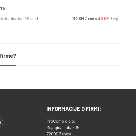
ATA
a kartica (do 48 rata)
110
KM
/ već od
2 KM
/ mj.
 firme?
INFORMACIJE O FIRMI:
ProComp d.o.o.
Mujagića sokak 15
72000 Zenica