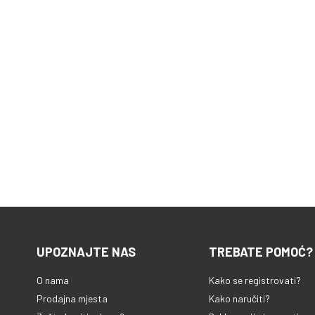
UPOZNAJTE NAS
TREBATE POMOĆ?
O nama
Kako se registrovati?
Prodajna mjesta
Kako naručiti?