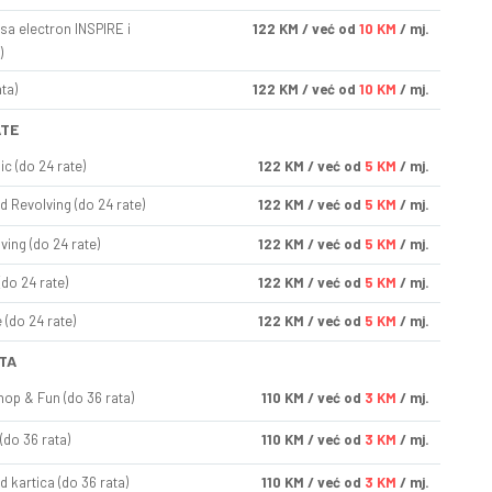
sa electron INSPIRE i
122
KM
/ već od
10 KM
/ mj.
)
ta)
122
KM
/ već od
10 KM
/ mj.
ATE
ic (do 24 rate)
122
KM
/ već od
5 KM
/ mj.
d Revolving (do 24 rate)
122
KM
/ već od
5 KM
/ mj.
ving (do 24 rate)
122
KM
/ već od
5 KM
/ mj.
(do 24 rate)
122
KM
/ već od
5 KM
/ mj.
(do 24 rate)
122
KM
/ već od
5 KM
/ mj.
TA
op & Fun (do 36 rata)
110
KM
/ već od
3 KM
/ mj.
(do 36 rata)
110
KM
/ već od
3 KM
/ mj.
d kartica (do 36 rata)
110
KM
/ već od
3 KM
/ mj.