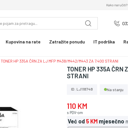
Kako naručiti?
03
Kupovina na rate
Zatražite ponudu
IT podrška
R
TONER HP 335A ČRN ZA LJ MFP M438/M442/M443 ZA 7.400 STRANI
TONER HP 335A ČRN 
STRANI
ID: LJ118748
Na stanju
110 KM
s PDV-om
Već od
5 KM
mjesečno
n