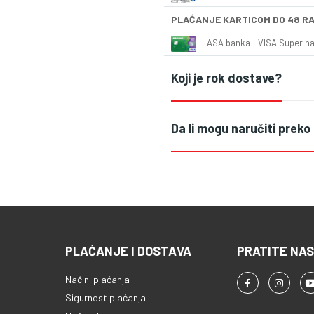
PLAĆANJE KARTICOM DO 48 R
ASA banka - VISA Super naš
Koji je rok dostave?
Da li mogu naručiti preko
PLAĆANJE I DOSTAVA
PRATITE NAS
Načini plaćanja
Sigurnost plaćanja