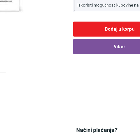
Iskoristi mogućnost kupovine na
Dodaj u korpu
Viber
Načini plaćanja?