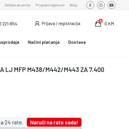
Zahtjev za servis
Program lojalnosti
Blog
0
Prijava / registracija
2 221-654
0 KM
asprodaja
Načini plaćanja
Dostava
ZA LJ MFP M438/M442/M443 ZA 7.400
a 24 rate.
Naruči na rate sada!