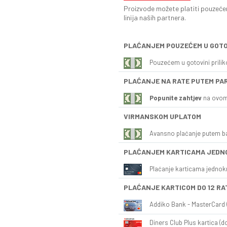
Proizvode možete platiti pouzećem
linija naših partnera.
PLAĆANJEM POUZEĆEM U GOTO
Pouzećem u gotovini prili
PLAĆANJE NA RATE PUTEM PA
Popunite zahtjev
na ovom
VIRMANSKOM UPLATOM
Avansno plaćanje putem b
PLAĆANJEM KARTICAMA JEDN
Plaćanje karticama jednok
PLAĆANJE KARTICOM DO 12 RA
Addiko Bank - MasterCard (
Diners Club Plus kartica (do