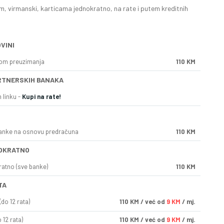
, virmanski, karticama jednokratno, na rate i putem kreditnih
VINI
kom preuzimanja
110 KM
RTNERSKIH BANAKA
 linku -
Kupi na rate!
anke na osnovu predračuna
110 KM
OKRATNO
ratno (sve banke)
110 KM
TA
do 12 rata)
110
KM
/ već od
9 KM
/ mj.
 12 rata)
110
KM
/ već od
9 KM
/ mj.