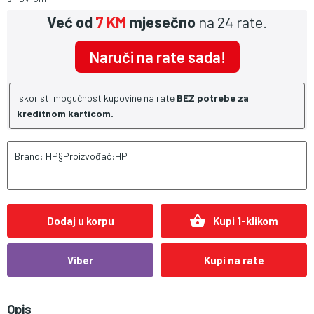
Već od
7 KM
mjesečno
na 24 rate.
Naruči na rate sada!
Iskoristi mogućnost kupovine na rate
BEZ potrebe za
kreditnom karticom.
Brand: HP§Proizvođač:HP
shopping_basket
Dodaj u korpu
Kupi 1-klikom
Viber
Kupi na rate
Opis