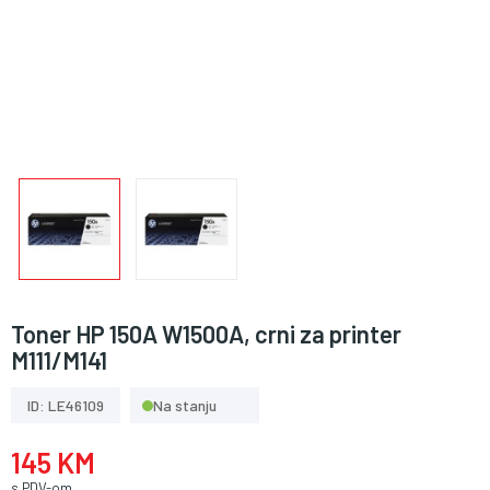
Toner HP 150A W1500A, crni za printer
M111/M141
ID: LE46109
Na stanju
145 KM
s PDV-om