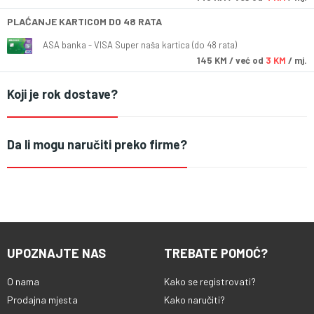
PLAĆANJE KARTICOM DO 48 RATA
ASA banka - VISA Super naša kartica (do 48 rata)
145
KM
/ već od
3 KM
/ mj.
Koji je rok dostave?
Da li mogu naručiti preko firme?
UPOZNAJTE NAS
TREBATE POMOĆ?
O nama
Kako se registrovati?
Prodajna mjesta
Kako naručiti?