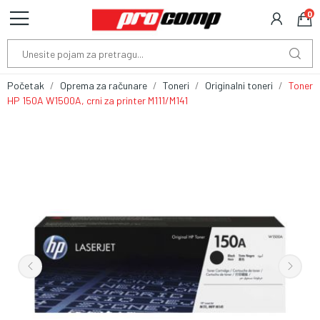
0
Početak
Oprema za računare
Toneri
Originalni toneri
Toner
HP 150A W1500A, crni za printer M111/M141