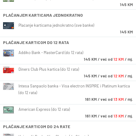
145 KM
PLAĆANJEM KARTICAMA JEDNOKRATNO
Plaćanje karticama jednokratno (sve banke)
145 KM
PLAĆANJE KARTICOM DO 12 RATA
Addiko Bank - MasterCard (do 12 rata)
145
KM
/ već od
12 KM
/ mj.
Diners Club Plus kartica (do 12 rata)
145
KM
/ već od
12 KM
/ mj.
Intesa Sanpaolo banka - Visa electron INSPIRE i Platinum kartica
(do 12 rata)
161
KM
/ već od
13 KM
/ mj.
American Express (do 12 rata)
161
KM
/ već od
13 KM
/ mj.
PLAĆANJE KARTICOM DO 24 RATE