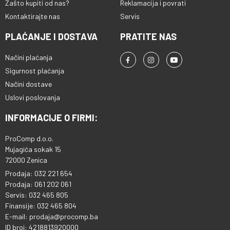
Zašto kupiti od nas?
Reklamacija i povrati
Kontaktirajte nas
Servis
PLAĆANJE I DOSTAVA
PRATITE NAS
Načini plaćanja
Sigurnost plaćanja
Načini dostave
Uslovi poslovanja
INFORMACIJE O FIRMI:
ProComp d.o.o.
Mujagića sokak 15
72000 Zenica
Prodaja: 032 221 654
Prodaja: 061 202 061
Servis: 032 465 805
Finansije: 032 465 804
E-mail: prodaja@procomp.ba
ID broj: 4218813920000