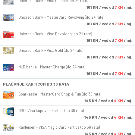
Unicredit Bank - Visa Classic (do 24 rate)
161
KM
/ već od
7 KM
/ mj.
Unicredit Bank - MasterCard Revolving (do 24 rate)
161
KM
/ već od
7 KM
/ mj.
Unicredit Bank - Visa Revolving (do 24 rate)
161
KM
/ već od
7 KM
/ mj.
Unicredit Bank - Visa Gold (do 24 rate)
161
KM
/ već od
7 KM
/ mj.
NLB banka - Master Charge (do 24 rate)
161
KM
/ već od
7 KM
/ mj.
PLAĆANJE KARTICOM DO 36 RATA
Sparkasse - MasterCard Shop & Fun (do 36 rata)
145
KM
/ već od
4 KM
/ mj.
BBI - Visa kupovna kartica (do 36 rata)
145
KM
/ već od
4 KM
/ mj.
Raiffeisen - VISA Magic Card kartica (do 36 rata)
145
KM
/ već od
4 KM
/ mj.