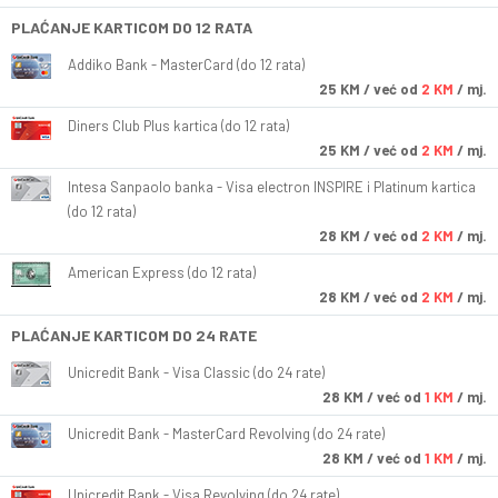
PLAĆANJE KARTICOM DO 12 RATA
Addiko Bank - MasterCard (do 12 rata)
25
KM
/ već od
2 KM
/ mj.
Diners Club Plus kartica (do 12 rata)
25
KM
/ već od
2 KM
/ mj.
Intesa Sanpaolo banka - Visa electron INSPIRE i Platinum kartica
(do 12 rata)
28
KM
/ već od
2 KM
/ mj.
American Express (do 12 rata)
28
KM
/ već od
2 KM
/ mj.
PLAĆANJE KARTICOM DO 24 RATE
Unicredit Bank - Visa Classic (do 24 rate)
28
KM
/ već od
1 KM
/ mj.
Unicredit Bank - MasterCard Revolving (do 24 rate)
28
KM
/ već od
1 KM
/ mj.
Unicredit Bank - Visa Revolving (do 24 rate)