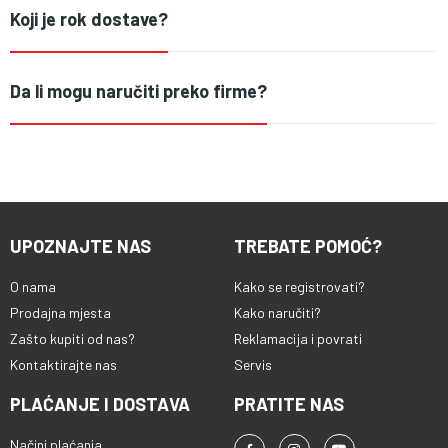
Koji je rok dostave?
Da li mogu naručiti preko firme?
UPOZNAJTE NAS
TREBATE POMOĆ?
O nama
Kako se registrovati?
Prodajna mjesta
Kako naručiti?
Zašto kupiti od nas?
Reklamacija i povrati
Kontaktirajte nas
Servis
PLAĆANJE I DOSTAVA
PRATITE NAS
Načini plaćanja