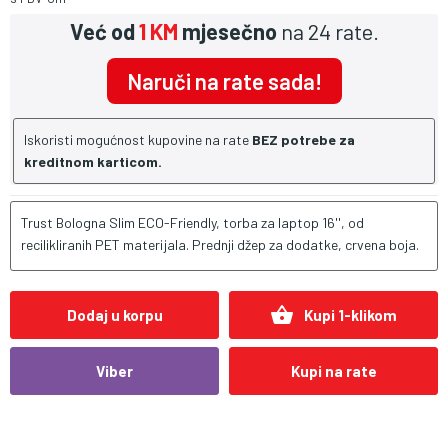
Već od
1 KM
mjesečno
na 24 rate.
Naruči na rate sada!
Iskoristi mogućnost kupovine na rate
BEZ potrebe za
kreditnom karticom.
Trust Bologna Slim ECO-Friendly, torba za laptop 16'', od
recilikliranih PET materijala. Prednji džep za dodatke, crvena boja.
shopping_basket
Dodaj u korpu
Kupi 1-klikom
Viber
Kupi na rate