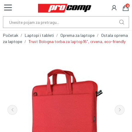
0
Početak
Laptopi i tableti
Oprema za laptope
Ostala oprema
za laptope
Trust Bologna torba za laptop16", crvena, eco-friendly