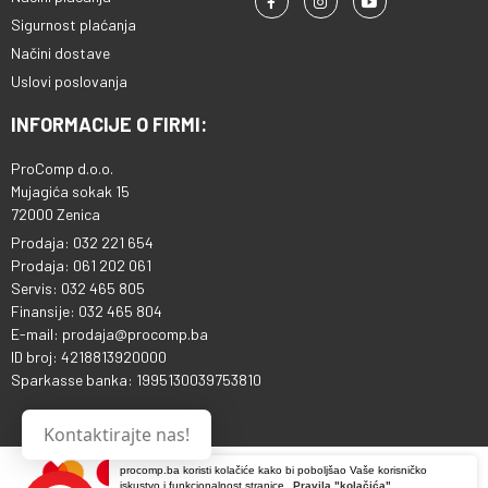
Sigurnost plaćanja
Načini dostave
Uslovi poslovanja
INFORMACIJE O FIRMI:
ProComp d.o.o.
Mujagića sokak 15
72000 Zenica
Prodaja: 032 221 654
Prodaja: 061 202 061
Servis: 032 465 805
Finansije: 032 465 804
E-mail: prodaja@procomp.ba
ID broj: 4218813920000
Sparkasse banka: 1995130039753810
Kontaktirajte nas!
procomp.ba koristi kolačiće kako bi poboljšao Vaše korisničko
iskustvo i funkcionalnost stranice.
Pravila "kolačića"