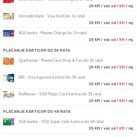
28
KM
/ već od
1 KM
/ mj.
Unicredit Bank - Visa Gold (do 24 rate)
28
KM
/ već od
1 KM
/ mj.
NLB banka - Master Charge (do 24 rate)
28
KM
/ već od
1 KM
/ mj.
PLAĆANJE KARTICOM DO 36 RATA
Sparkasse - MasterCard Shop & Fun (do 36 rata)
25
KM
/ već od
1 KM
/ mj.
BBI - Visa kupovna kartica (do 36 rata)
25
KM
/ već od
1 KM
/ mj.
Raiffeisen - VISA Magic Card kartica (do 36 rata)
25
KM
/ već od
1 KM
/ mj.
PLAĆANJE KARTICOM DO 48 RATA
ASA banka - VISA Super naša kartica (do 48 rata)
25
KM
/ već od
1 KM
/ mj.