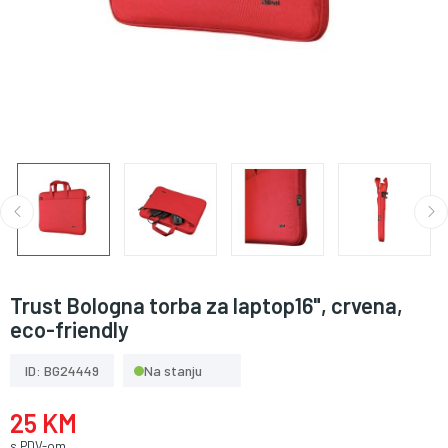
Trust Bologna torba za laptop16", crvena,
eco-friendly
ID: BG24449
Na stanju
25 KM
s PDV-om