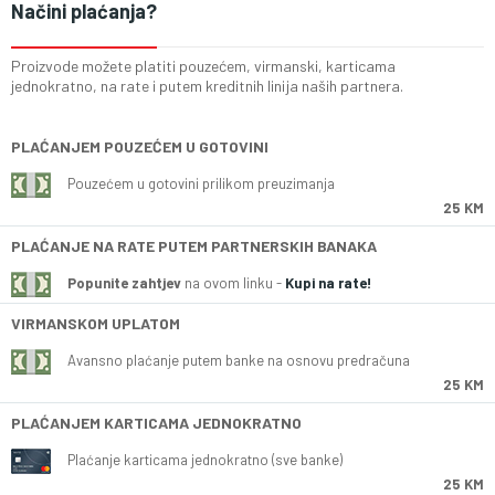
Načini plaćanja?
Proizvode možete platiti pouzećem, virmanski, karticama
jednokratno, na rate i putem kreditnih linija naših partnera.
PLAĆANJEM POUZEĆEM U GOTOVINI
Pouzećem u gotovini prilikom preuzimanja
25 KM
PLAĆANJE NA RATE PUTEM PARTNERSKIH BANAKA
Popunite zahtjev
na ovom linku -
Kupi na rate!
VIRMANSKOM UPLATOM
Avansno plaćanje putem banke na osnovu predračuna
25 KM
PLAĆANJEM KARTICAMA JEDNOKRATNO
Plaćanje karticama jednokratno (sve banke)
25 KM