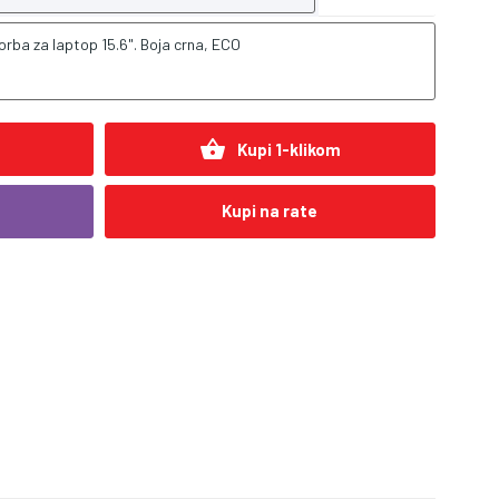
orba za laptop 15.6". Boja crna, ECO
shopping_basket
Kupi 1-klikom
Kupi na rate