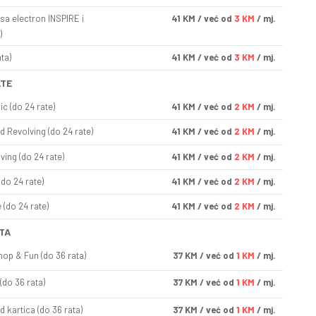
sa electron INSPIRE i
41
KM
/ već od
3 KM
/ mj.
)
ta)
41
KM
/ već od
3 KM
/ mj.
ATE
ic (do 24 rate)
41
KM
/ već od
2 KM
/ mj.
d Revolving (do 24 rate)
41
KM
/ već od
2 KM
/ mj.
ving (do 24 rate)
41
KM
/ već od
2 KM
/ mj.
(do 24 rate)
41
KM
/ već od
2 KM
/ mj.
(do 24 rate)
41
KM
/ već od
2 KM
/ mj.
TA
op & Fun (do 36 rata)
37
KM
/ već od
1 KM
/ mj.
(do 36 rata)
37
KM
/ već od
1 KM
/ mj.
d kartica (do 36 rata)
37
KM
/ već od
1 KM
/ mj.