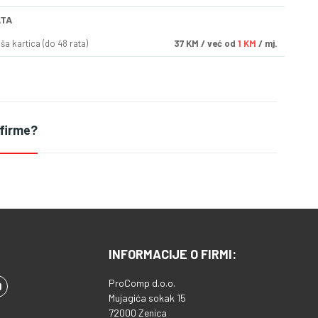
ATA
a kartica (do 48 rata)
37
KM
/ već od
1 KM
/ mj.
 firme?
INFORMACIJE O FIRMI:
ProComp d.o.o.
Mujagića sokak 15
72000 Zenica