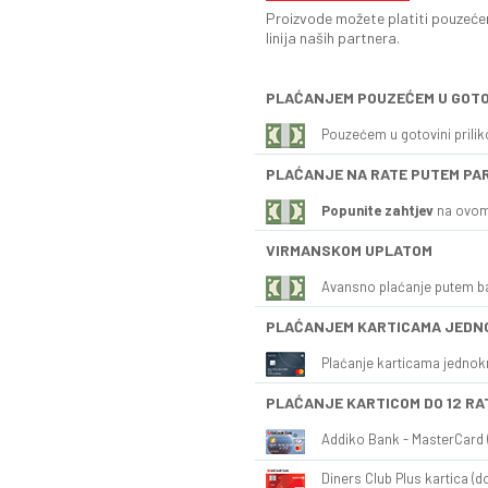
Proizvode možete platiti pouzećem
linija naših partnera.
PLAĆANJEM POUZEĆEM U GOTO
Pouzećem u gotovini prili
PLAĆANJE NA RATE PUTEM PA
Popunite zahtjev
na ovom
VIRMANSKOM UPLATOM
Avansno plaćanje putem b
PLAĆANJEM KARTICAMA JEDN
Plaćanje karticama jednok
PLAĆANJE KARTICOM DO 12 RA
Addiko Bank - MasterCard (
Diners Club Plus kartica (do