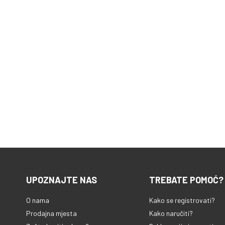
UPOZNAJTE NAS
TREBATE POMOĆ?
O nama
Kako se registrovati?
Prodajna mjesta
Kako naručiti?