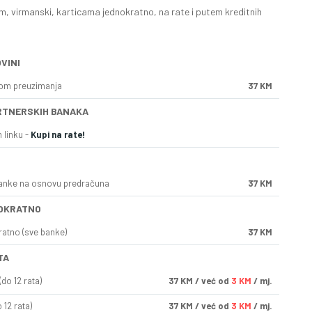
, virmanski, karticama jednokratno, na rate i putem kreditnih
VINI
kom preuzimanja
37 KM
RTNERSKIH BANAKA
 linku -
Kupi na rate!
anke na osnovu predračuna
37 KM
OKRATNO
ratno (sve banke)
37 KM
TA
do 12 rata)
37
KM
/ već od
3 KM
/ mj.
 12 rata)
37
KM
/ već od
3 KM
/ mj.