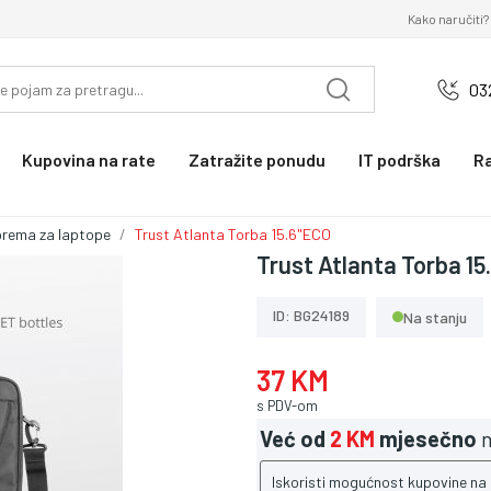
Kako naručiti?
03
Kupovina na rate
Zatražite ponudu
IT podrška
R
prema za laptope
Trust Atlanta Torba 15.6"ECO
Trust Atlanta Torba 1
ID: BG24189
Na stanju
37 KM
s PDV-om
Već od
2 KM
mjesečno
n
Iskoristi mogućnost kupovine na