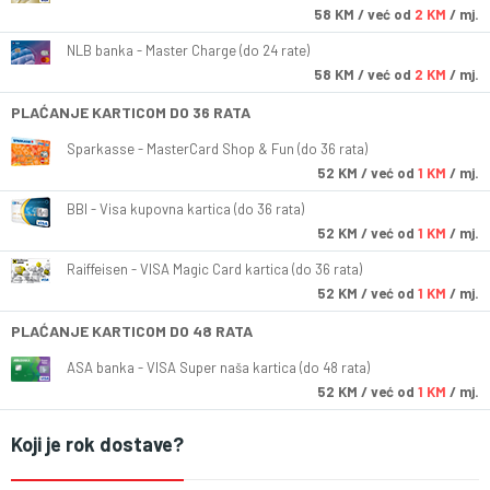
58
KM
/ već od
2 KM
/ mj.
NLB banka - Master Charge (do 24 rate)
58
KM
/ već od
2 KM
/ mj.
PLAĆANJE KARTICOM DO 36 RATA
Sparkasse - MasterCard Shop & Fun (do 36 rata)
52
KM
/ već od
1 KM
/ mj.
BBI - Visa kupovna kartica (do 36 rata)
52
KM
/ već od
1 KM
/ mj.
Raiffeisen - VISA Magic Card kartica (do 36 rata)
52
KM
/ već od
1 KM
/ mj.
PLAĆANJE KARTICOM DO 48 RATA
ASA banka - VISA Super naša kartica (do 48 rata)
52
KM
/ već od
1 KM
/ mj.
Koji je rok dostave?