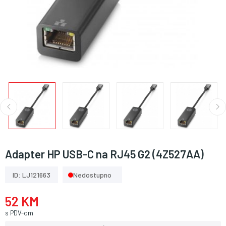
Adapter HP USB-C na RJ45 G2 (4Z527AA)
ID: LJ121663
Nedostupno
52 KM
s PDV-om