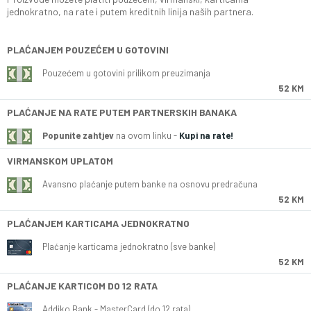
jednokratno, na rate i putem kreditnih linija naših partnera.
PLAĆANJEM POUZEĆEM U GOTOVINI
Pouzećem u gotovini prilikom preuzimanja
52 KM
PLAĆANJE NA RATE PUTEM PARTNERSKIH BANAKA
Popunite zahtjev
na ovom linku -
Kupi na rate!
VIRMANSKOM UPLATOM
Avansno plaćanje putem banke na osnovu predračuna
52 KM
PLAĆANJEM KARTICAMA JEDNOKRATNO
Plaćanje karticama jednokratno (sve banke)
52 KM
PLAĆANJE KARTICOM DO 12 RATA
Addiko Bank - MasterCard (do 12 rata)