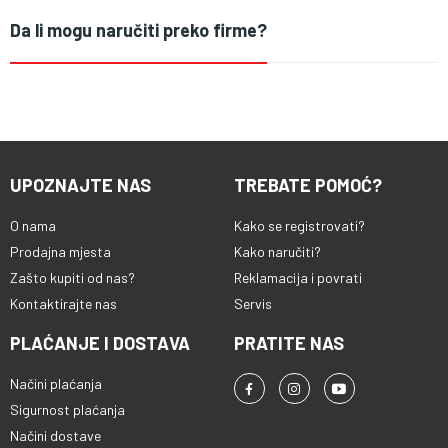
Da li mogu naručiti preko firme?
UPOZNAJTE NAS
TREBATE POMOĆ?
O nama
Kako se registrovati?
Prodajna mjesta
Kako naručiti?
Zašto kupiti od nas?
Reklamacija i povrati
Kontaktirajte nas
Servis
PLAĆANJE I DOSTAVA
PRATITE NAS
Načini plaćanja
Sigurnost plaćanja
Načini dostave