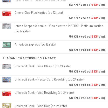
52
KM
/ već od
4 KM
/ mj.
Diners Club Plus kartica (do 12 rata)
52
KM
/ već od
4 KM
/ mj.
Intesa Sanpaolo banka - Visa electron INSPIRE i Platinum kartica
(do 12 rata)
58
KM
/ već od
5 KM
/ mj.
American Express (do 12 rata)
58
KM
/ već od
5 KM
/ mj.
PLAĆANJE KARTICOM DO 24 RATE
Unicredit Bank - Visa Classic (do 24 rate)
58
KM
/ već od
2 KM
/ mj.
Unicredit Bank - MasterCard Revolving (do 24 rate)
58
KM
/ već od
2 KM
/ mj.
Unicredit Bank - Visa Revolving (do 24 rate)
58
KM
/ već od
2 KM
/ mj.
Unicredit Bank - Visa Gold (do 24 rate)