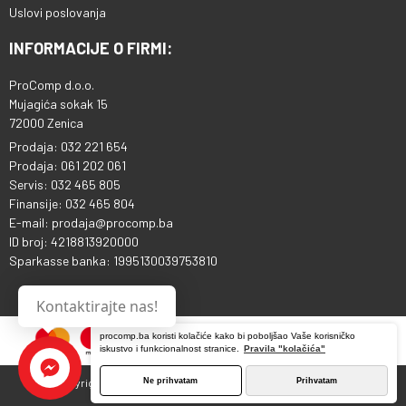
Uslovi poslovanja
INFORMACIJE O FIRMI:
ProComp d.o.o.
Mujagića sokak 15
72000 Zenica
Prodaja: 032 221 654
Prodaja: 061 202 061
Servis: 032 465 805
Finansije: 032 465 804
E-mail: prodaja@procomp.ba
ID broj: 4218813920000
Sparkasse banka: 1995130039753810
Kontaktirajte nas!
procomp.ba koristi kolačiće kako bi poboljšao Vaše korisničko
iskustvo i funkcionalnost stranice.
Pravila "kolačića"
Ne prihvatam
Prihvatam
Copyright © 2013 - 2026 ProComp d.o.o. Sva prava pridržana.