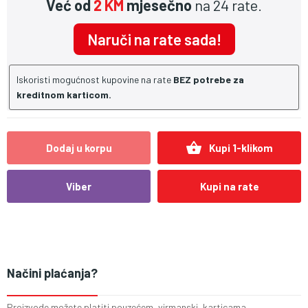
Već od
2 KM
mjesečno
na 24 rate.
Naruči na rate sada!
Iskoristi mogućnost kupovine na rate
BEZ potrebe za
kreditnom karticom.
shopping_basket
Dodaj u korpu
Kupi 1-klikom
Viber
Kupi na rate
Načini plaćanja?
Proizvode možete platiti pouzećem, virmanski, karticama