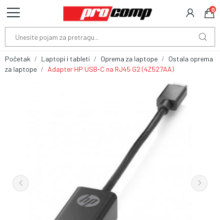
0
Početak
Laptopi i tableti
Oprema za laptope
Ostala oprema
za laptope
Adapter HP USB-C na RJ45 G2 (4Z527AA)