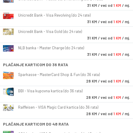
31
KM
/ već od
1 KM
/ mj.
Unicredit Bank - Visa Revolving (do 24 rate)
31
KM
/ već od
1 KM
/ mj.
Unicredit Bank - Visa Gold (do 24 rate)
31
KM
/ već od
1 KM
/ mj.
NLB banka - Master Charge (do 24 rate)
31
KM
/ već od
1 KM
/ mj.
PLAĆANJE KARTICOM DO 36 RATA
Sparkasse - MasterCard Shop & Fun (do 36 rata)
28
KM
/ već od
1 KM
/ mj.
BBI - Visa kupovna kartica (do 36 rata)
28
KM
/ već od
1 KM
/ mj.
Raiffeisen - VISA Magic Card kartica (do 36 rata)
28
KM
/ već od
1 KM
/ mj.
PLAĆANJE KARTICOM DO 48 RATA