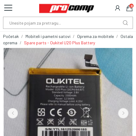
0
Početak
Mobiteli i pametni satovi
Oprema za mobitele
Ostala
oprema
Spare parts - Oukitel U20 Plus Battery