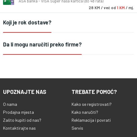
ASA banka - VISA Super naša kartica (do 48 rata)
28
KM
/ već od
1 KM
/ mj.
Koji je rok dostave?
Da li mogu naručiti preko firme?
UPOZNAJTE NAS
TREBATE POMOĆ?
O nama
Kako se registrovati?
Prodajna mjesta
Kako naručiti?
Zašto kupiti od nas?
Reklamacija i povrati
Kontaktirajte nas
Servis