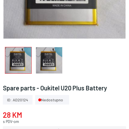
Spare parts - Oukitel U20 Plus Battery
ID: AD20124
Nedostupno
28 KM
s PDV-om