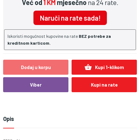
Već od
1 KM
mjesečno
na 24 rate.
Naruči na rate sada!
Iskoristi mogućnost kupovine na rate
BEZ potrebe za
kreditnom karticom.
shopping_basket
Dodaj u korpu
Kupi 1-klikom
Viber
Kupi na rate
Opis