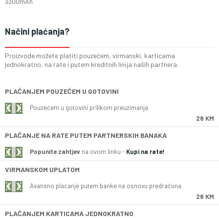
3300mAh
Načini plaćanja?
Proizvode možete platiti pouzećem, virmanski, karticama
jednokratno, na rate i putem kreditnih linija naših partnera.
PLAĆANJEM POUZEĆEM U GOTOVINI
Pouzećem u gotovini prilikom preuzimanja
28 KM
PLAĆANJE NA RATE PUTEM PARTNERSKIH BANAKA
Popunite zahtjev
na ovom linku -
Kupi na rate!
VIRMANSKOM UPLATOM
Avansno plaćanje putem banke na osnovu predračuna
28 KM
PLAĆANJEM KARTICAMA JEDNOKRATNO