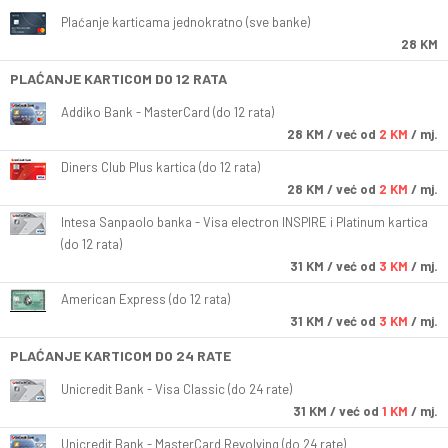
Plaćanje karticama jednokratno (sve banke)
28 KM
PLAĆANJE KARTICOM DO 12 RATA
Addiko Bank - MasterCard (do 12 rata)
28
KM
/ već od
2 KM
/ mj.
Diners Club Plus kartica (do 12 rata)
28
KM
/ već od
2 KM
/ mj.
Intesa Sanpaolo banka - Visa electron INSPIRE i Platinum kartica
(do 12 rata)
31
KM
/ već od
3 KM
/ mj.
American Express (do 12 rata)
31
KM
/ već od
3 KM
/ mj.
PLAĆANJE KARTICOM DO 24 RATE
Unicredit Bank - Visa Classic (do 24 rate)
31
KM
/ već od
1 KM
/ mj.
Unicredit Bank - MasterCard Revolving (do 24 rate)