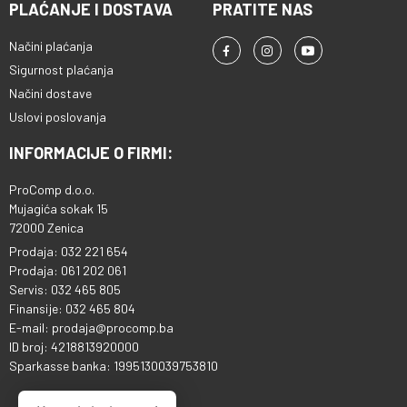
PLAĆANJE I DOSTAVA
PRATITE NAS
Načini plaćanja
Sigurnost plaćanja
Načini dostave
Uslovi poslovanja
INFORMACIJE O FIRMI:
ProComp d.o.o.
Mujagića sokak 15
72000 Zenica
Prodaja: 032 221 654
Prodaja: 061 202 061
Servis: 032 465 805
Finansije: 032 465 804
E-mail: prodaja@procomp.ba
ID broj: 4218813920000
Sparkasse banka: 1995130039753810