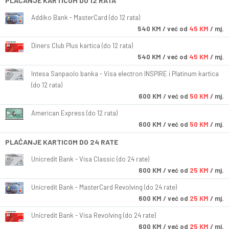
PLAĆANJE KARTICOM DO 12 RATA
Addiko Bank - MasterCard (do 12 rata)
540
KM
/ već od
45 KM
/ mj.
Diners Club Plus kartica (do 12 rata)
540
KM
/ već od
45 KM
/ mj.
Intesa Sanpaolo banka - Visa electron INSPIRE i Platinum kartica
(do 12 rata)
600
KM
/ već od
50 KM
/ mj.
American Express (do 12 rata)
600
KM
/ već od
50 KM
/ mj.
PLAĆANJE KARTICOM DO 24 RATE
Unicredit Bank - Visa Classic (do 24 rate)
600
KM
/ već od
25 KM
/ mj.
Unicredit Bank - MasterCard Revolving (do 24 rate)
600
KM
/ već od
25 KM
/ mj.
Unicredit Bank - Visa Revolving (do 24 rate)
600
KM
/ već od
25 KM
/ mj.