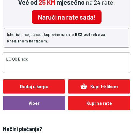
Već od
25 KM
mjesečno
na 24 rate.
Naruči na rate sada!
Iskoristi mogućnost kupovine na rate
BEZ potrebe za
kreditnom karticom.
LG Q6 Black
shopping_basket
Dodaj u korpu
Kupi 1-klikom
Viber
Kupi na rate
Načini plaćanja?