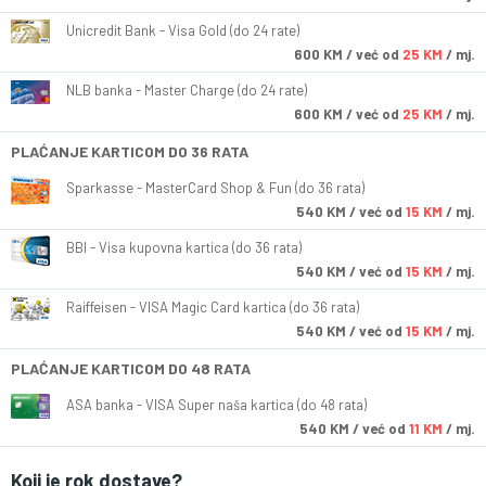
Unicredit Bank - Visa Gold (do 24 rate)
600
KM
/ već od
25 KM
/ mj.
NLB banka - Master Charge (do 24 rate)
600
KM
/ već od
25 KM
/ mj.
PLAĆANJE KARTICOM DO 36 RATA
Sparkasse - MasterCard Shop & Fun (do 36 rata)
540
KM
/ već od
15 KM
/ mj.
BBI - Visa kupovna kartica (do 36 rata)
540
KM
/ već od
15 KM
/ mj.
Raiffeisen - VISA Magic Card kartica (do 36 rata)
540
KM
/ već od
15 KM
/ mj.
PLAĆANJE KARTICOM DO 48 RATA
ASA banka - VISA Super naša kartica (do 48 rata)
540
KM
/ već od
11 KM
/ mj.
Koji je rok dostave?