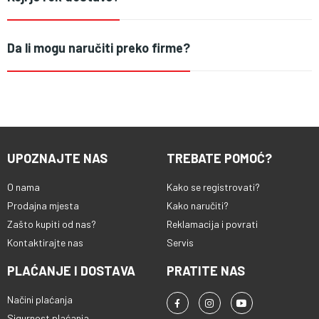
Da li mogu naručiti preko firme?
UPOZNAJTE NAS
TREBATE POMOĆ?
O nama
Kako se registrovati?
Prodajna mjesta
Kako naručiti?
Zašto kupiti od nas?
Reklamacija i povrati
Kontaktirajte nas
Servis
PLAĆANJE I DOSTAVA
PRATITE NAS
Načini plaćanja
Sigurnost plaćanja