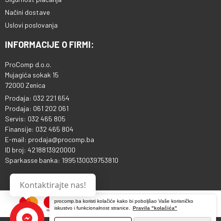
Načini dostave
Uslovi poslovanja
INFORMACIJE O FIRMI:
ProComp d.o.o.
Mujagića sokak 15
72000 Zenica
Prodaja: 032 221 654
Prodaja: 061 202 061
Servis: 032 465 805
Finansije: 032 465 804
E-mail: prodaja@procomp.ba
ID broj: 4218813920000
Sparkasse banka: 1995130039753810
Kontaktirajte nas!
procomp.ba koristi kolačiće kako bi poboljšao Vaše korisničko
iskustvo i funkcionalnost stranice.
Pravila "kolačića"