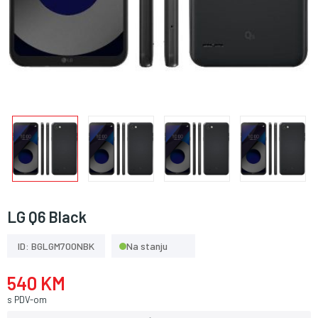
LG Q6 Black
ID: BGLGM700NBK
Na stanju
540 KM
s PDV-om