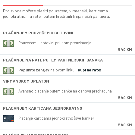
Proizvode možete platiti pouzećem, virmanski, karticama
jednokratno, na rate i putem kreditnih linija naših partnera.
PLAĆANJEM POUZEĆEM U GOTOVINI
Pouzećem u gotovini prilikom preuzimanja
540 KM
PLAĆANJE NA RATE PUTEM PARTNERSKIH BANAKA
Popunite zahtjev
na ovom linku -
Kupi na rate!
VIRMANSKOM UPLATOM
Avansno plaćanje putem banke na osnovu predračuna
540 KM
PLAĆANJEM KARTICAMA JEDNOKRATNO
Plaćanje karticama jednokratno (sve banke)
540 KM