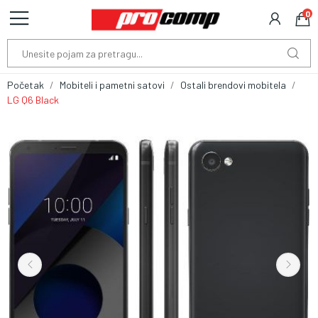
0
Početak
Mobiteli i pametni satovi
Ostali brendovi mobitela
LG Q6 Black