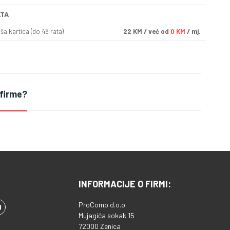
ATA
a kartica (do 48 rata)
22
KM
/ već od
0 KM
/ mj.
 firme?
INFORMACIJE O FIRMI:
ProComp d.o.o.
Mujagića sokak 15
72000 Zenica