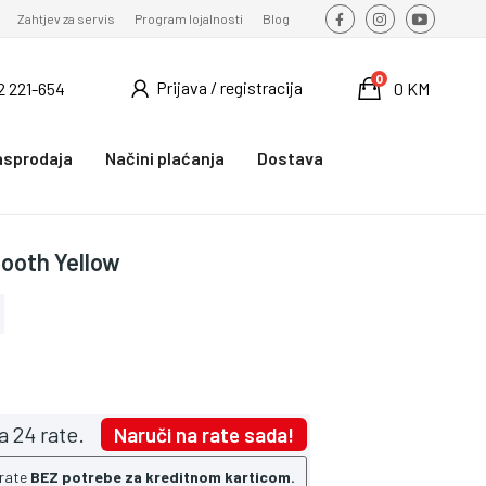
Zahtjev za servis
Program lojalnosti
Blog
0
Prijava / registracija
2 221-654
0 KM
asprodaja
Načini plaćanja
Dostava
tooth Yellow
a 24 rate.
Naruči na rate sada!
 rate
BEZ potrebe za kreditnom karticom.