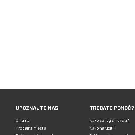
UPOZNAJTE NAS
TREBATE POMOĆ?
O nama
Kako se registrovati?
Prodajna mjesta
Kako naručiti?