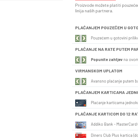
Proizvode možete platiti pouzećem
linija naših partnera.
PLAĆANJEM POUZEĆEM U GOTO
Pouzećem u gotovini prili
PLAĆANJE NA RATE PUTEM PA
Popunite zahtjev
na ovom
VIRMANSKOM UPLATOM
Avansno plaćanje putem b
PLAĆANJEM KARTICAMA JEDN
Plaćanje karticama jednok
PLAĆANJE KARTICOM DO 12 RA
Addiko Bank - MasterCard (
Diners Club Plus kartica (do