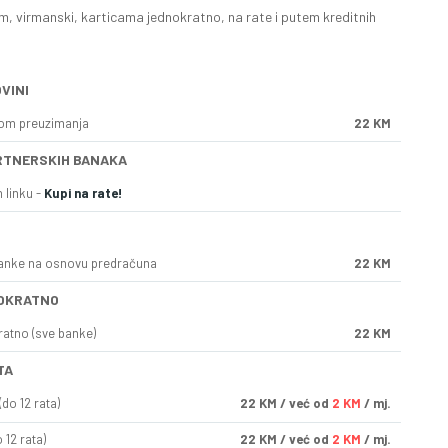
, virmanski, karticama jednokratno, na rate i putem kreditnih
VINI
kom preuzimanja
22 KM
RTNERSKIH BANAKA
 linku -
Kupi na rate!
anke na osnovu predračuna
22 KM
OKRATNO
ratno (sve banke)
22 KM
TA
do 12 rata)
22
KM
/ već od
2 KM
/ mj.
 12 rata)
22
KM
/ već od
2 KM
/ mj.