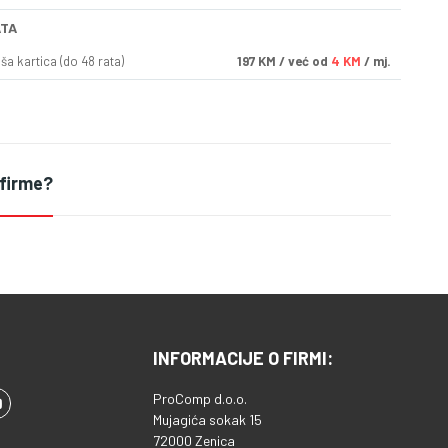
ATA
a kartica (do 48 rata)
197
KM
/ već od
4 KM
/ mj.
 firme?
INFORMACIJE O FIRMI:
ProComp d.o.o.
Mujagića sokak 15
72000 Zenica