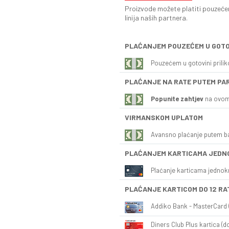
Proizvode možete platiti pouzećem
linija naših partnera.
PLAĆANJEM POUZEĆEM U GOTO
Pouzećem u gotovini prili
PLAĆANJE NA RATE PUTEM PA
Popunite zahtjev
na ovom
VIRMANSKOM UPLATOM
Avansno plaćanje putem b
PLAĆANJEM KARTICAMA JEDN
Plaćanje karticama jednok
PLAĆANJE KARTICOM DO 12 RA
Addiko Bank - MasterCard (
Diners Club Plus kartica (do