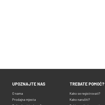
UPOZNAJTE NAS
TREBATE POMOĆ?
O nama
Kako se registrovati?
Prodajna mjesta
Kako naručiti?