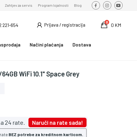
Zahtjev za servis
Program lojalnosti
Blog
0
Prijava / registracija
2 221-654
0 KM
asprodaja
Načini plaćanja
Dostava
64GB WiFi 10.1" Space Grey
a 24 rate.
Naruči na rate sada!
 rate
BEZ potrebe za kreditnom karticom.