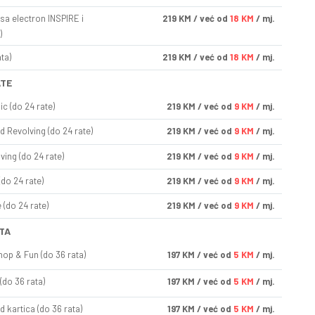
sa electron INSPIRE i
219
KM
/ već od
18 KM
/ mj.
)
ta)
219
KM
/ već od
18 KM
/ mj.
ATE
ic (do 24 rate)
219
KM
/ već od
9 KM
/ mj.
d Revolving (do 24 rate)
219
KM
/ već od
9 KM
/ mj.
ving (do 24 rate)
219
KM
/ već od
9 KM
/ mj.
(do 24 rate)
219
KM
/ već od
9 KM
/ mj.
(do 24 rate)
219
KM
/ već od
9 KM
/ mj.
TA
op & Fun (do 36 rata)
197
KM
/ već od
5 KM
/ mj.
(do 36 rata)
197
KM
/ već od
5 KM
/ mj.
d kartica (do 36 rata)
197
KM
/ već od
5 KM
/ mj.