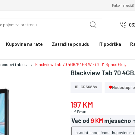
Kako naručiti?
03
Kupovina na rate
Zatražite ponudu
IT podrška
R
brendovi tableta
Blackview Tab 70 4GB/64GB WiFi 10.1" Space Grey
Blackview Tab 70 4GB/
ID: GR56884
Nedostupno
197 KM
s PDV-om
Već od
9 KM
mjesečno
n
Iskoristi mogućnost kupovine na