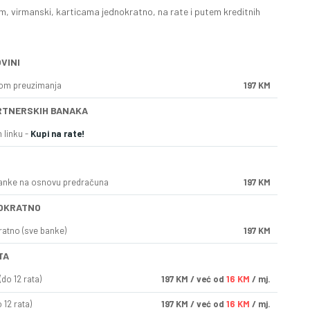
, virmanski, karticama jednokratno, na rate i putem kreditnih
VINI
kom preuzimanja
197 KM
RTNERSKIH BANAKA
 linku -
Kupi na rate!
anke na osnovu predračuna
197 KM
OKRATNO
ratno (sve banke)
197 KM
TA
do 12 rata)
197
KM
/ već od
16 KM
/ mj.
 12 rata)
197
KM
/ već od
16 KM
/ mj.