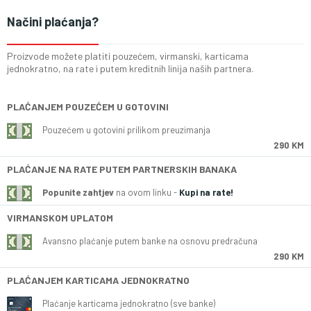
Načini plaćanja?
Proizvode možete platiti pouzećem, virmanski, karticama
jednokratno, na rate i putem kreditnih linija naših partnera.
PLAĆANJEM POUZEĆEM U GOTOVINI
Pouzećem u gotovini prilikom preuzimanja
290 KM
PLAĆANJE NA RATE PUTEM PARTNERSKIH BANAKA
Popunite zahtjev
na ovom linku -
Kupi na rate!
VIRMANSKOM UPLATOM
Avansno plaćanje putem banke na osnovu predračuna
290 KM
PLAĆANJEM KARTICAMA JEDNOKRATNO
Plaćanje karticama jednokratno (sve banke)