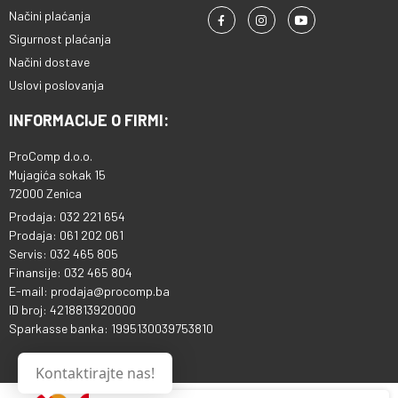
Načini plaćanja
Sigurnost plaćanja
Načini dostave
Uslovi poslovanja
INFORMACIJE O FIRMI:
ProComp d.o.o.
Mujagića sokak 15
72000 Zenica
Prodaja: 032 221 654
Prodaja: 061 202 061
Servis: 032 465 805
Finansije: 032 465 804
E-mail: prodaja@procomp.ba
ID broj: 4218813920000
Sparkasse banka: 1995130039753810
Kontaktirajte nas!