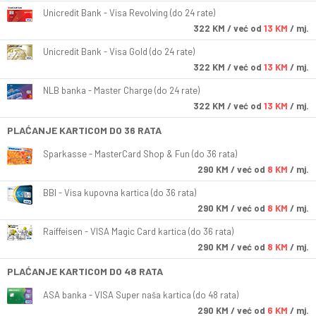
Unicredit Bank - Visa Revolving (do 24 rate)
322
KM
/ već od
13 KM
/ mj.
Unicredit Bank - Visa Gold (do 24 rate)
322
KM
/ već od
13 KM
/ mj.
NLB banka - Master Charge (do 24 rate)
322
KM
/ već od
13 KM
/ mj.
PLAĆANJE KARTICOM DO 36 RATA
Sparkasse - MasterCard Shop & Fun (do 36 rata)
290
KM
/ već od
8 KM
/ mj.
BBI - Visa kupovna kartica (do 36 rata)
290
KM
/ već od
8 KM
/ mj.
Raiffeisen - VISA Magic Card kartica (do 36 rata)
290
KM
/ već od
8 KM
/ mj.
PLAĆANJE KARTICOM DO 48 RATA
ASA banka - VISA Super naša kartica (do 48 rata)
290
KM
/ već od
6 KM
/ mj.