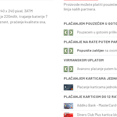
Proizvode možete platiti pouzećem
linija naših partnera.
 240 x 240 pixel, 3ATM
e 220mAh, trajanje baterije 7
stent, praćenje kvalitete sna,
PLAĆANJEM POUZEĆEM U GOTO
Pouzećem u gotovini prili
PLAĆANJE NA RATE PUTEM PA
Popunite zahtjev
na ovom
VIRMANSKOM UPLATOM
Avansno plaćanje putem b
PLAĆANJEM KARTICAMA JEDN
Plaćanje karticama jednok
PLAĆANJE KARTICOM DO 12 RA
Addiko Bank - MasterCard (
Diners Club Plus kartica (do