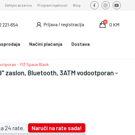
Zahtjev za servis
Program lojalnosti
Blog
0
Prijava / registracija
2 221-654
0 KM
asprodaja
Načini plaćanja
Dostava
ootporan - Y13 Space Black
09" zaslon, Bluetooth, 3ATM vodootporan -
a 24 rate.
Naruči na rate sada!