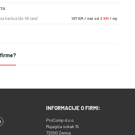
ATA
a kartica (do 48 rata)
107
KM
/ već od
2 KM
/ mj.
 firme?
INFORMACIJE O FIRMI:
ProComp d.o.o.
Mujagića sokak 15
72000 Zenica