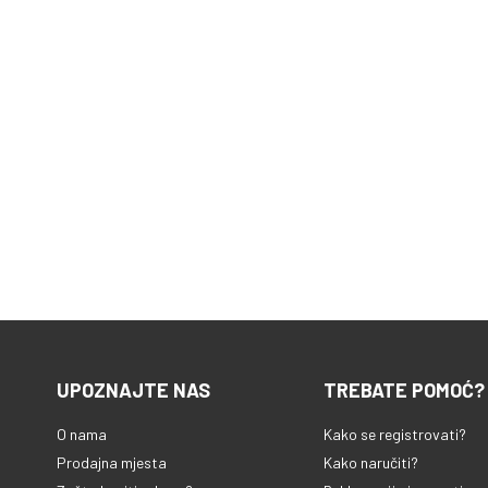
UPOZNAJTE NAS
TREBATE POMOĆ?
O nama
Kako se registrovati?
Prodajna mjesta
Kako naručiti?