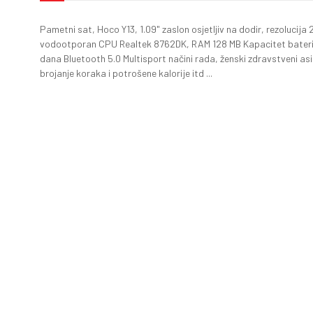
Pametni sat, Hoco Y13, 1.09" zaslon osjetljiv na dodir, rezolucija
vodootporan CPU Realtek 8762DK, RAM 128 MB Kapacitet baterij
dana Bluetooth 5.0 Multisport načini rada, ženski zdravstveni asi
brojanje koraka i potrošene kalorije itd ...