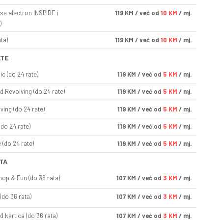
sa electron INSPIRE i
119
KM
/ već od
10 KM
/ mj.
)
ta)
119
KM
/ već od
10 KM
/ mj.
ATE
ic (do 24 rate)
119
KM
/ već od
5 KM
/ mj.
d Revolving (do 24 rate)
119
KM
/ već od
5 KM
/ mj.
ving (do 24 rate)
119
KM
/ već od
5 KM
/ mj.
(do 24 rate)
119
KM
/ već od
5 KM
/ mj.
(do 24 rate)
119
KM
/ već od
5 KM
/ mj.
TA
op & Fun (do 36 rata)
107
KM
/ već od
3 KM
/ mj.
(do 36 rata)
107
KM
/ već od
3 KM
/ mj.
d kartica (do 36 rata)
107
KM
/ već od
3 KM
/ mj.