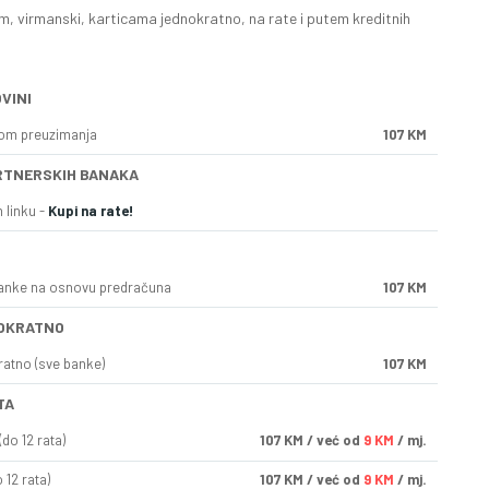
, virmanski, karticama jednokratno, na rate i putem kreditnih
VINI
kom preuzimanja
107 KM
RTNERSKIH BANAKA
 linku -
Kupi na rate!
anke na osnovu predračuna
107 KM
OKRATNO
ratno (sve banke)
107 KM
TA
do 12 rata)
107
KM
/ već od
9 KM
/ mj.
 12 rata)
107
KM
/ već od
9 KM
/ mj.