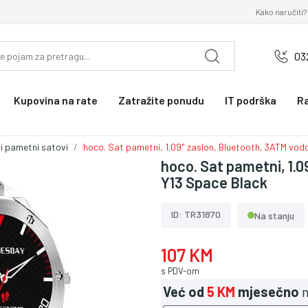
Kako naručiti?
03
Kupovina na rate
Zatražite ponudu
IT podrška
R
i pametni satovi
hoco. Sat pametni, 1.09" zaslon, Bluetooth, 3ATM vod
hoco. Sat pametni, 1.
Y13 Space Black
ID: TR31870
Na stanju
107 KM
s PDV-om
Već od
5 KM
mjesečno
n