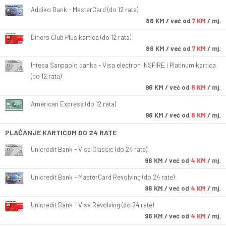
Addiko Bank - MasterCard (do 12 rata)
86
KM
/ već od
7 KM
/ mj.
Diners Club Plus kartica (do 12 rata)
86
KM
/ već od
7 KM
/ mj.
Intesa Sanpaolo banka - Visa electron INSPIRE i Platinum kartica
(do 12 rata)
96
KM
/ već od
8 KM
/ mj.
American Express (do 12 rata)
96
KM
/ već od
8 KM
/ mj.
PLAĆANJE KARTICOM DO 24 RATE
Unicredit Bank - Visa Classic (do 24 rate)
96
KM
/ već od
4 KM
/ mj.
Unicredit Bank - MasterCard Revolving (do 24 rate)
96
KM
/ već od
4 KM
/ mj.
Unicredit Bank - Visa Revolving (do 24 rate)
96
KM
/ već od
4 KM
/ mj.