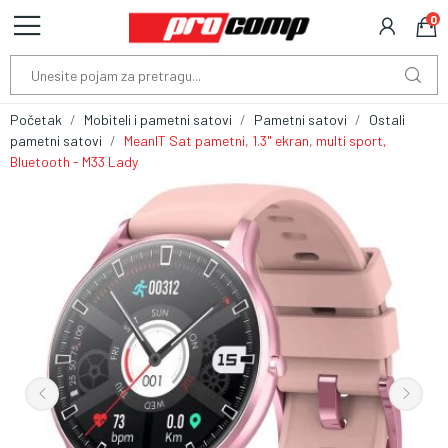
0
Početak
Mobiteli i pametni satovi
Pametni satovi
Ostali
pametni satovi
MeanIT Sat pametni, 1.3" ekran, multi sport,
Bluetooth - M33 Lady