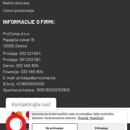
Načini dostave
Uslovi poslovanja
INFORMACIJE O FIRMI:
ProComp d.o.o.
Mujagića sokak 15
72000 Zenica
Prodaja: 032 221 654
Prodaja: 061 202 061
Servis: 032 465 805
Finansije: 032 465 804
E-mail: prodaja@procomp.ba
ID broj: 4218813920000
Sparkasse banka: 1995130039753810
Kontaktirajte nas!
procomp.ba koristi kolačiće kako bi poboljšao Vaše korisničko
iskustvo i funkcionalnost stranice.
Pravila "kolačića"
Ne prihvatam
Prihvatam
Copyright © 2013 - 2026 ProComp d.o.o. Sva prava pridržana.