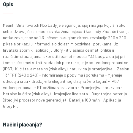
Opis
MeanIT Smartwatch M33 Lady je elegancija, sjaj i magija koju širi oko
sebe. Uz ovaj će se model svaka žena osjećati kao lady. Znat će i kad ju
netko zove jer se na 1,3-inčnom okruglom ekranu rezolucije 240 x 240
piksela prikazuju informacije o dolaznim pozivima i porukama. Uz
hrvatski izbornik i aplikaciju Glory Fit vlasnica će imati priliku u
različitim situacijama iskoristiti pamet modela M33 Lady, a da joj pri
tome neće smetati niti voda dok pere ruke jer je sat vodonepropustan
(IP67). Kućište je metalno (zink alloy), narukvica je promjenjiva. - Zaslon
1.3" TFT (240 x 240) - Informiranje o pozivima i porukama - Mjerenje
otkucaja srca - Uređaj vrlo elegantnog dizajna (vrlo lagan) - IP67
vodonepropusan - BT bežična veza, vibra - Promjenjiva narukvica -
Metalno kućište (zink alloy) - Izmjenjiva lica sata - Dugotrajna baterija
(štedljivi procesor nove generacije) - Baterija 160 mAh - Aplikacija:
Glory Fit
Načini plaćanja?