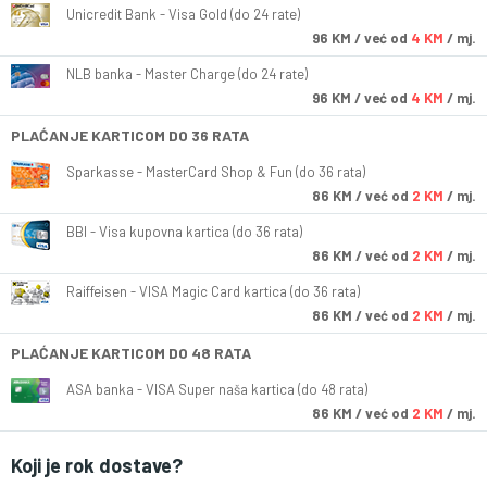
Unicredit Bank - Visa Gold (do 24 rate)
96
KM
/ već od
4 KM
/ mj.
NLB banka - Master Charge (do 24 rate)
96
KM
/ već od
4 KM
/ mj.
PLAĆANJE KARTICOM DO 36 RATA
Sparkasse - MasterCard Shop & Fun (do 36 rata)
86
KM
/ već od
2 KM
/ mj.
BBI - Visa kupovna kartica (do 36 rata)
86
KM
/ već od
2 KM
/ mj.
Raiffeisen - VISA Magic Card kartica (do 36 rata)
86
KM
/ već od
2 KM
/ mj.
PLAĆANJE KARTICOM DO 48 RATA
ASA banka - VISA Super naša kartica (do 48 rata)
86
KM
/ već od
2 KM
/ mj.
Koji je rok dostave?