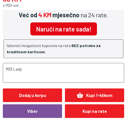
s PDV-om
Već od
4 KM
mjesečno
na 24 rate.
Naruči na rate sada!
Iskoristi mogućnost kupovine na rate
BEZ potrebe za
kreditnom karticom.
M33 Lady
shopping_basket
Dodaj u korpu
Kupi 1-klikom
Viber
Kupi na rate