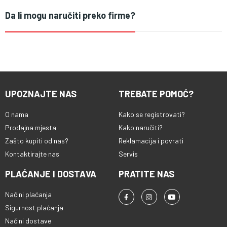
Da li mogu naručiti preko firme?
UPOZNAJTE NAS
TREBATE POMOĆ?
O nama
Kako se registrovati?
Prodajna mjesta
Kako naručiti?
Zašto kupiti od nas?
Reklamacija i povrati
Kontaktirajte nas
Servis
PLAĆANJE I DOSTAVA
PRATITE NAS
Načini plaćanja
Sigurnost plaćanja
Načini dostave