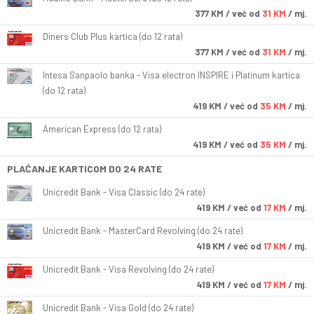
377
KM
/ već od
31 KM
/ mj.
Diners Club Plus kartica (do 12 rata)
377
KM
/ već od
31 KM
/ mj.
Intesa Sanpaolo banka - Visa electron INSPIRE i Platinum kartica
(do 12 rata)
419
KM
/ već od
35 KM
/ mj.
American Express (do 12 rata)
419
KM
/ već od
35 KM
/ mj.
PLAĆANJE KARTICOM DO 24 RATE
Unicredit Bank - Visa Classic (do 24 rate)
419
KM
/ već od
17 KM
/ mj.
Unicredit Bank - MasterCard Revolving (do 24 rate)
419
KM
/ već od
17 KM
/ mj.
Unicredit Bank - Visa Revolving (do 24 rate)
419
KM
/ već od
17 KM
/ mj.
Unicredit Bank - Visa Gold (do 24 rate)