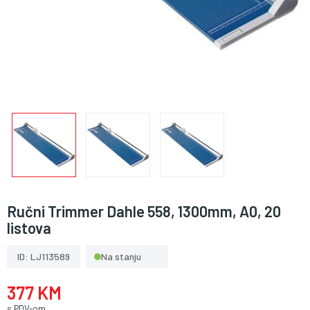
Ručni Trimmer Dahle 558, 1300mm, A0, 20
listova
ID: LJ113589
Na stanju
377 KM
s PDV-om