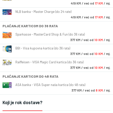
419
KM
/ već od
17 KM
/ mj.
NLB banka - Master Charge (do 24 rate)
419
KM
/ već od
17 KM
/ mj.
PLAĆANJE KARTICOM DO 36 RATA
Sparkasse - MasterCard Shop & Fun (do 36 rata)
377
KM
/ već od
10 KM
/ mj.
BBI - Visa kupovna kartica (do 36 rata)
377
KM
/ već od
10 KM
/ mj.
Raiffeisen - VISA Magic Card kartica (do 36 rata)
377
KM
/ već od
10 KM
/ mj.
PLAĆANJE KARTICOM DO 48 RATA
ASA banka - VISA Super naša kartica (do 48 rata)
377
KM
/ već od
8 KM
/ mj.
Koji je rok dostave?