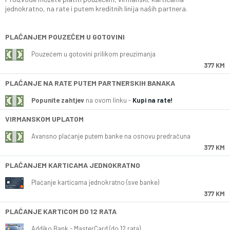
jednokratno, na rate i putem kreditnih linija naših partnera.
PLAĆANJEM POUZEĆEM U GOTOVINI
Pouzećem u gotovini prilikom preuzimanja
377 KM
PLAĆANJE NA RATE PUTEM PARTNERSKIH BANAKA
Popunite zahtjev
na ovom linku -
Kupi na rate!
VIRMANSKOM UPLATOM
Avansno plaćanje putem banke na osnovu predračuna
377 KM
PLAĆANJEM KARTICAMA JEDNOKRATNO
Plaćanje karticama jednokratno (sve banke)
377 KM
PLAĆANJE KARTICOM DO 12 RATA
Addiko Bank - MasterCard (do 12 rata)