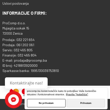
Uslovi poslovanja
INFORMACIJE O FIRMI:
ProComp d.o.o.
Mujagića sokak 15
72000 Zenica
Prodaja: 032 221 654
Prodaja: 061 202 061
Servis: 032 465 805
Finansije: 032 465 804
E-mail: prodaja@procomp.ba
ID broj: 4218813920000
Sparkasse banka: 1995130039753810
Kontaktirajte nas!
procomp.ba koristi kolačiće kako bi poboljšao Vaše korisničko
iskustvo i funkcionalnost stranice.
Pravila "kolačića"
Ne prihvatam
Prihvatam
Copyright © 2013 - 2026 ProComp d.o.o. Sva prava pridržana.