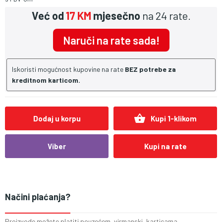
Već od
17 KM
mjesečno
na 24 rate.
Naruči na rate sada!
Iskoristi mogućnost kupovine na rate
BEZ potrebe za
kreditnom karticom.
shopping_basket
Dodaj u korpu
Kupi 1-klikom
Viber
Kupi na rate
Načini plaćanja?
Proizvode možete platiti pouzećem, virmanski, karticama