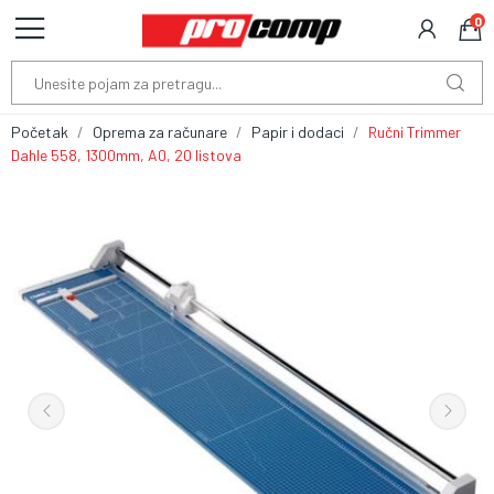
0
Početak
Oprema za računare
Papir i dodaci
Ručni Trimmer
Dahle 558, 1300mm, A0, 20 listova