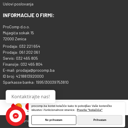
Uslovi poslovanja
INFORMACIJE O FIRMI:
ProComp d.o.o.
Mujagića sokak 15
72000 Zenica
Prodaja: 032 221 654
Prodaja: 061 202 061
Servis: 032 465 805
Finansije: 032 465 804
E-mail: prodaja@procomp.ba
ID broj: 4218813920000
Sparkasse banka: 1995130039753810
Kontaktirajte nas!
procomp.ba koristi kolačiće kako bi poboljšao Vaše korisničko
iskustvo i funkcionalnost stranice.
Pravila "kolačića"
Ne prihvatam
Prihvatam
Copyright © 2013 - 2026 ProComp d.o.o. Sva prava pridržana.