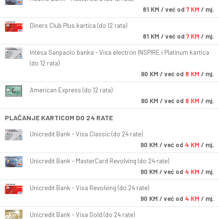
81
KM
/ već od
7 KM
/ mj.
Diners Club Plus kartica (do 12 rata)
81
KM
/ već od
7 KM
/ mj.
Intesa Sanpaolo banka - Visa electron INSPIRE i Platinum kartica
(do 12 rata)
90
KM
/ već od
8 KM
/ mj.
American Express (do 12 rata)
90
KM
/ već od
8 KM
/ mj.
PLAĆANJE KARTICOM DO 24 RATE
Unicredit Bank - Visa Classic (do 24 rate)
90
KM
/ već od
4 KM
/ mj.
Unicredit Bank - MasterCard Revolving (do 24 rate)
90
KM
/ već od
4 KM
/ mj.
Unicredit Bank - Visa Revolving (do 24 rate)
90
KM
/ već od
4 KM
/ mj.
Unicredit Bank - Visa Gold (do 24 rate)