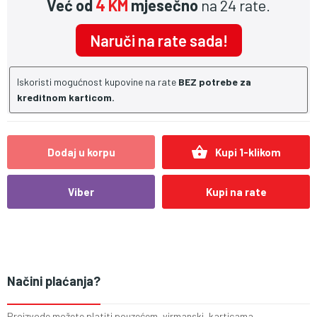
Već od
4 KM
mjesečno
na 24 rate.
Naruči na rate sada!
Iskoristi mogućnost kupovine na rate
BEZ potrebe za
kreditnom karticom.
shopping_basket
Dodaj u korpu
Kupi 1-klikom
Viber
Kupi na rate
Načini plaćanja?
Proizvode možete platiti pouzećem, virmanski, karticama