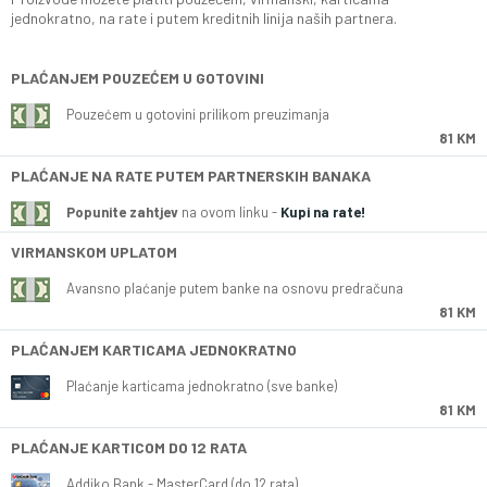
jednokratno, na rate i putem kreditnih linija naših partnera.
PLAĆANJEM POUZEĆEM U GOTOVINI
Pouzećem u gotovini prilikom preuzimanja
81 KM
PLAĆANJE NA RATE PUTEM PARTNERSKIH BANAKA
Popunite zahtjev
na ovom linku -
Kupi na rate!
VIRMANSKOM UPLATOM
Avansno plaćanje putem banke na osnovu predračuna
81 KM
PLAĆANJEM KARTICAMA JEDNOKRATNO
Plaćanje karticama jednokratno (sve banke)
81 KM
PLAĆANJE KARTICOM DO 12 RATA
Addiko Bank - MasterCard (do 12 rata)