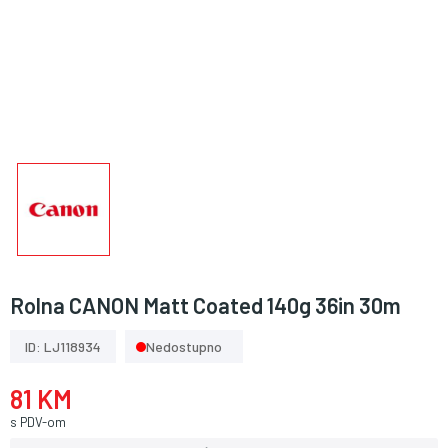
Rolna CANON Matt Coated 140g 36in 30m
ID: LJ118934
Nedostupno
81 KM
s PDV-om