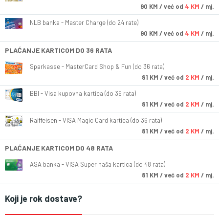
90
KM
/ već od
4 KM
/ mj.
NLB banka - Master Charge (do 24 rate)
90
KM
/ već od
4 KM
/ mj.
PLAĆANJE KARTICOM DO 36 RATA
Sparkasse - MasterCard Shop & Fun (do 36 rata)
81
KM
/ već od
2 KM
/ mj.
BBI - Visa kupovna kartica (do 36 rata)
81
KM
/ već od
2 KM
/ mj.
Raiffeisen - VISA Magic Card kartica (do 36 rata)
81
KM
/ već od
2 KM
/ mj.
PLAĆANJE KARTICOM DO 48 RATA
ASA banka - VISA Super naša kartica (do 48 rata)
81
KM
/ već od
2 KM
/ mj.
Koji je rok dostave?