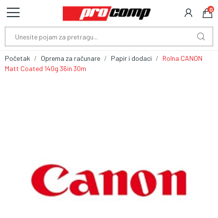
0
Početak
Oprema za računare
Papir i dodaci
Rolna CANON
Matt Coated 140g 36in 30m