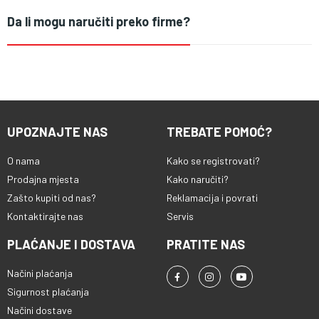
Da li mogu naručiti preko firme?
UPOZNAJTE NAS
TREBATE POMOĆ?
O nama
Kako se registrovati?
Prodajna mjesta
Kako naručiti?
Zašto kupiti od nas?
Reklamacija i povrati
Kontaktirajte nas
Servis
PLAĆANJE I DOSTAVA
PRATITE NAS
Načini plaćanja
Sigurnost plaćanja
Načini dostave