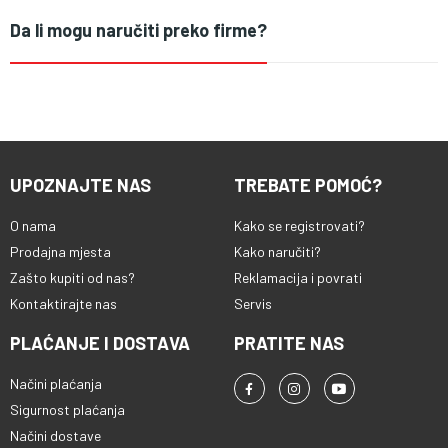
Da li mogu naručiti preko firme?
UPOZNAJTE NAS
TREBATE POMOĆ?
O nama
Kako se registrovati?
Prodajna mjesta
Kako naručiti?
Zašto kupiti od nas?
Reklamacija i povrati
Kontaktirajte nas
Servis
PLAĆANJE I DOSTAVA
PRATITE NAS
Načini plaćanja
Sigurnost plaćanja
Načini dostave