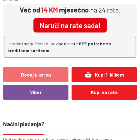
Već od
14 KM
mjesečno
na 24 rate.
Naruči na rate sada!
Iskoristi mogućnost kupovine na rate
BEZ potrebe za
kreditnom karticom.
shopping_basket
Dodaj u korpu
Kupi 1-klikom
Viber
Kupi na rate
Načini plaćanja?
Proizvode možete platiti pouzećem, virmanski, karticama