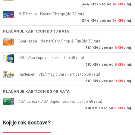
344
KM
/ već od
14 KM
/ mj.
NLB banka - Master Charge (do 24 rate)
344
KM
/ već od
14 KM
/ mj.
PLAĆANJE KARTICOM DO 36 RATA
Sparkasse - MasterCard Shop & Fun (do 36 rata)
310
KM
/ već od
9 KM
/ mj.
BBI - Visa kupovna kartica (do 36 rata)
310
KM
/ već od
9 KM
/ mj.
Raiffeisen - VISA Magic Card kartica (do 36 rata)
310
KM
/ već od
9 KM
/ mj.
PLAĆANJE KARTICOM DO 48 RATA
ASA banka - VISA Super naša kartica (do 48 rata)
310
KM
/ već od
6 KM
/ mj.
Koji je rok dostave?