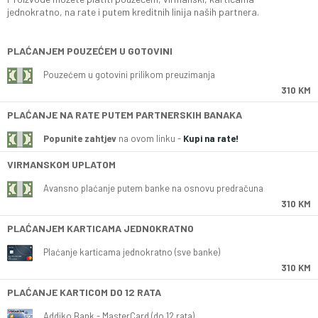
jednokratno, na rate i putem kreditnih linija naših partnera.
PLAĆANJEM POUZEĆEM U GOTOVINI
Pouzećem u gotovini prilikom preuzimanja
310 KM
PLAĆANJE NA RATE PUTEM PARTNERSKIH BANAKA
Popunite zahtjev
na ovom linku -
Kupi na rate!
VIRMANSKOM UPLATOM
Avansno plaćanje putem banke na osnovu predračuna
310 KM
PLAĆANJEM KARTICAMA JEDNOKRATNO
Plaćanje karticama jednokratno (sve banke)
310 KM
PLAĆANJE KARTICOM DO 12 RATA
Addiko Bank - MasterCard (do 12 rata)