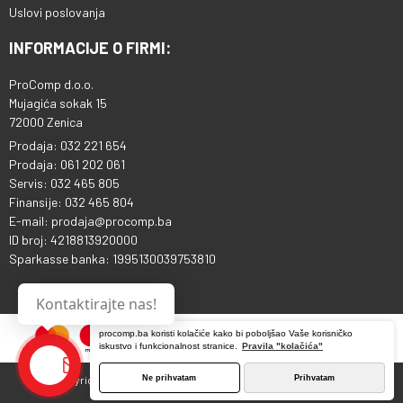
Uslovi poslovanja
INFORMACIJE O FIRMI:
ProComp d.o.o.
Mujagića sokak 15
72000 Zenica
Prodaja: 032 221 654
Prodaja: 061 202 061
Servis: 032 465 805
Finansije: 032 465 804
E-mail: prodaja@procomp.ba
ID broj: 4218813920000
Sparkasse banka: 1995130039753810
Kontaktirajte nas!
procomp.ba koristi kolačiće kako bi poboljšao Vaše korisničko
iskustvo i funkcionalnost stranice.
Pravila "kolačića"
Ne prihvatam
Prihvatam
Copyright © 2013 - 2026 ProComp d.o.o. Sva prava pridržana.