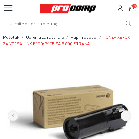
0
Početak
Oprema za računare
Papir i dodaci
TONER XEROX
ZA VERSA LINK B400/B405 ZA 5.900 STRANA