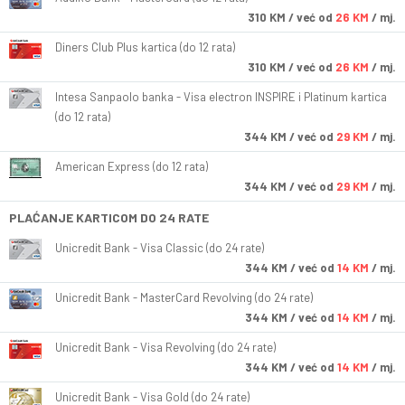
310
KM
/ već od
26 KM
/ mj.
Diners Club Plus kartica (do 12 rata)
310
KM
/ već od
26 KM
/ mj.
Intesa Sanpaolo banka - Visa electron INSPIRE i Platinum kartica
(do 12 rata)
344
KM
/ već od
29 KM
/ mj.
American Express (do 12 rata)
344
KM
/ već od
29 KM
/ mj.
PLAĆANJE KARTICOM DO 24 RATE
Unicredit Bank - Visa Classic (do 24 rate)
344
KM
/ već od
14 KM
/ mj.
Unicredit Bank - MasterCard Revolving (do 24 rate)
344
KM
/ već od
14 KM
/ mj.
Unicredit Bank - Visa Revolving (do 24 rate)
344
KM
/ već od
14 KM
/ mj.
Unicredit Bank - Visa Gold (do 24 rate)