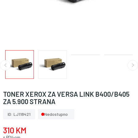
TONER XEROX ZA VERSA LINK B400/B405
ZA 5.900 STRANA
ID: LJ118421
Nedostupno
310 KM
s PDV-om