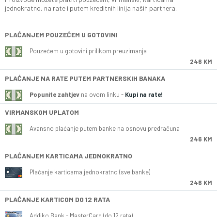
jednokratno, na rate i putem kreditnih linija naših partnera.
PLAĆANJEM POUZEĆEM U GOTOVINI
Pouzećem u gotovini prilikom preuzimanja
246 KM
PLAĆANJE NA RATE PUTEM PARTNERSKIH BANAKA
Popunite zahtjev
na ovom linku -
Kupi na rate!
VIRMANSKOM UPLATOM
Avansno plaćanje putem banke na osnovu predračuna
246 KM
PLAĆANJEM KARTICAMA JEDNOKRATNO
Plaćanje karticama jednokratno (sve banke)
246 KM
PLAĆANJE KARTICOM DO 12 RATA
Addiko Bank - MasterCard (do 12 rata)