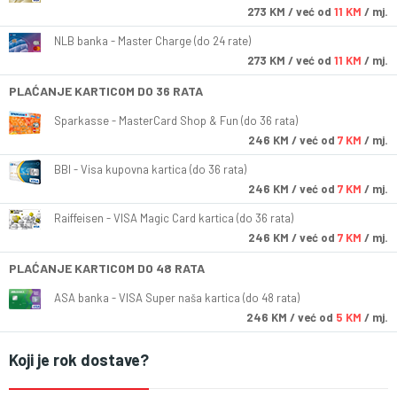
273
KM
/ već od
11 KM
/ mj.
NLB banka - Master Charge (do 24 rate)
273
KM
/ već od
11 KM
/ mj.
PLAĆANJE KARTICOM DO 36 RATA
Sparkasse - MasterCard Shop & Fun (do 36 rata)
246
KM
/ već od
7 KM
/ mj.
BBI - Visa kupovna kartica (do 36 rata)
246
KM
/ već od
7 KM
/ mj.
Raiffeisen - VISA Magic Card kartica (do 36 rata)
246
KM
/ već od
7 KM
/ mj.
PLAĆANJE KARTICOM DO 48 RATA
ASA banka - VISA Super naša kartica (do 48 rata)
246
KM
/ već od
5 KM
/ mj.
Koji je rok dostave?