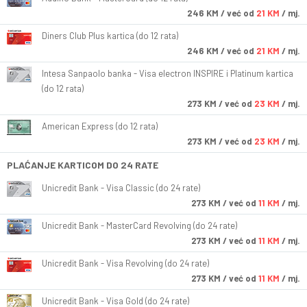
246
KM
/ već od
21 KM
/ mj.
Diners Club Plus kartica (do 12 rata)
246
KM
/ već od
21 KM
/ mj.
Intesa Sanpaolo banka - Visa electron INSPIRE i Platinum kartica
(do 12 rata)
273
KM
/ već od
23 KM
/ mj.
American Express (do 12 rata)
273
KM
/ već od
23 KM
/ mj.
PLAĆANJE KARTICOM DO 24 RATE
Unicredit Bank - Visa Classic (do 24 rate)
273
KM
/ već od
11 KM
/ mj.
Unicredit Bank - MasterCard Revolving (do 24 rate)
273
KM
/ već od
11 KM
/ mj.
Unicredit Bank - Visa Revolving (do 24 rate)
273
KM
/ već od
11 KM
/ mj.
Unicredit Bank - Visa Gold (do 24 rate)