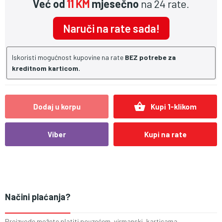
Već od
11 KM
mjesečno
na 24 rate.
Naruči na rate sada!
Iskoristi mogućnost kupovine na rate
BEZ potrebe za
kreditnom karticom.
shopping_basket
Dodaj u korpu
Kupi 1-klikom
Viber
Kupi na rate
Načini plaćanja?
Proizvode možete platiti pouzećem, virmanski, karticama