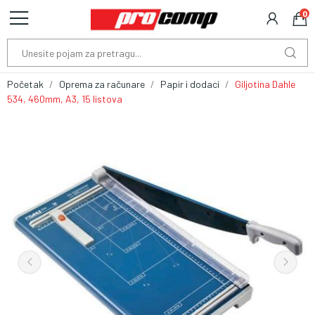
0
Početak
Oprema za računare
Papir i dodaci
Giljotina Dahle
534, 460mm, A3, 15 listova