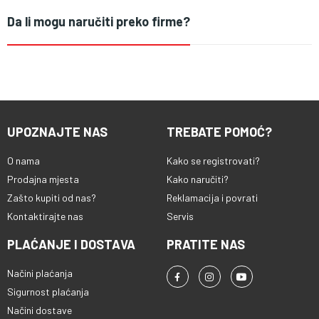
Da li mogu naručiti preko firme?
UPOZNAJTE NAS
TREBATE POMOĆ?
O nama
Kako se registrovati?
Prodajna mjesta
Kako naručiti?
Zašto kupiti od nas?
Reklamacija i povrati
Kontaktirajte nas
Servis
PLAĆANJE I DOSTAVA
PRATITE NAS
Načini plaćanja
Sigurnost plaćanja
Načini dostave