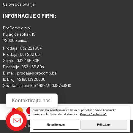
Uslovi poslovanja
INFORMACIJE O FIRMI:
ProComp d.o.o.
Mujagića sokak 15
72000 Zenica
Prodaja: 032 221 654
Prodaja: 061 202 061
Servis: 032 465 805
Finansije: 032 465 804
E-mail: prodaja@procomp.ba
ID broj: 4218813920000
Sparkasse banka: 1995130039753810
Kontaktirajte nas!
procomp.ba koristi kolačiće kako bi poboljšao Vaše korisničko
iskustvo i funkcionalnost stranice.
Pravila "kolačića"
Ne prihvatam
Prihvatam
Copyright © 2013 - 2026 ProComp d.o.o. Sva prava pridržana.