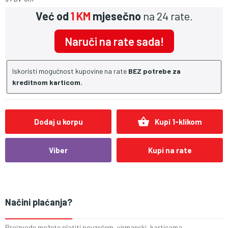
Već od
1 KM
mjesečno
na 24 rate.
Naruči na rate sada!
Iskoristi mogućnost kupovine na rate
BEZ potrebe za
kreditnom karticom.
shopping_basket
Dodaj u korpu
Kupi 1-klikom
Viber
Kupi na rate
Načini plaćanja?
Proizvode možete platiti pouzećem, virmanski, karticama