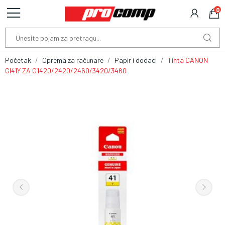
0
Početak
Oprema za računare
Papir i dodaci
Tinta CANON
GI41Y ZA G1420/2420/2460/3420/3460