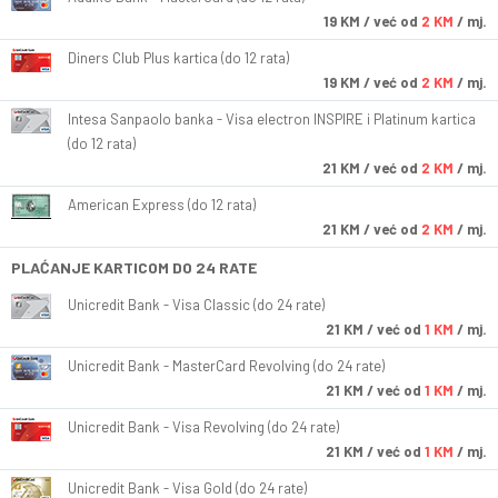
19
KM
/ već od
2 KM
/ mj.
Diners Club Plus kartica (do 12 rata)
19
KM
/ već od
2 KM
/ mj.
Intesa Sanpaolo banka - Visa electron INSPIRE i Platinum kartica
(do 12 rata)
21
KM
/ već od
2 KM
/ mj.
American Express (do 12 rata)
21
KM
/ već od
2 KM
/ mj.
PLAĆANJE KARTICOM DO 24 RATE
Unicredit Bank - Visa Classic (do 24 rate)
21
KM
/ već od
1 KM
/ mj.
Unicredit Bank - MasterCard Revolving (do 24 rate)
21
KM
/ već od
1 KM
/ mj.
Unicredit Bank - Visa Revolving (do 24 rate)
21
KM
/ već od
1 KM
/ mj.
Unicredit Bank - Visa Gold (do 24 rate)