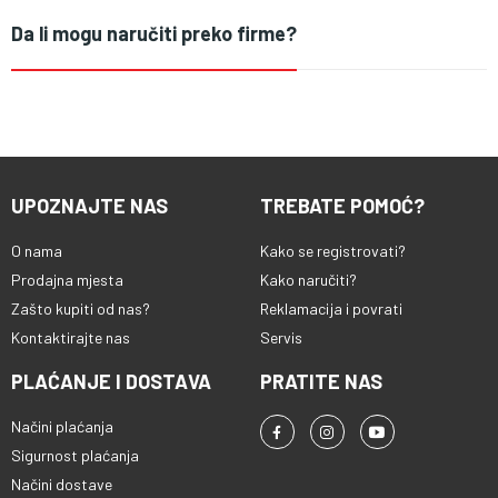
Da li mogu naručiti preko firme?
UPOZNAJTE NAS
TREBATE POMOĆ?
O nama
Kako se registrovati?
Prodajna mjesta
Kako naručiti?
Zašto kupiti od nas?
Reklamacija i povrati
Kontaktirajte nas
Servis
PLAĆANJE I DOSTAVA
PRATITE NAS
Načini plaćanja
Sigurnost plaćanja
Načini dostave