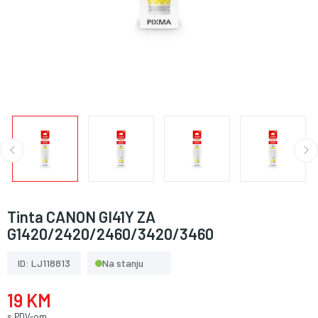
Tinta CANON GI41Y ZA
G1420/2420/2460/3420/3460
ID: LJ118813
Na stanju
19 KM
s PDV-om