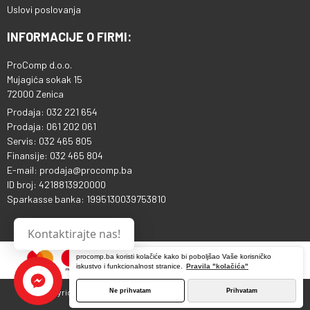
Uslovi poslovanja
INFORMACIJE O FIRMI:
ProComp d.o.o.
Mujagića sokak 15
72000 Zenica
Prodaja: 032 221 654
Prodaja: 061 202 061
Servis: 032 465 805
Finansije: 032 465 804
E-mail: prodaja@procomp.ba
ID broj: 4218813920000
Sparkasse banka: 1995130039753810
Kontaktirajte nas!
procomp.ba koristi kolačiće kako bi poboljšao Vaše korisničko
iskustvo i funkcionalnost stranice.
Pravila "kolačića"
Ne prihvatam
Prihvatam
Copyright © 2013 - 2026 ProComp d.o.o. Sva prava pridržana.