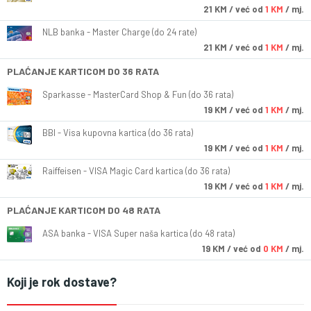
21
KM
/ već od
1 KM
/ mj.
NLB banka - Master Charge (do 24 rate)
21
KM
/ već od
1 KM
/ mj.
PLAĆANJE KARTICOM DO 36 RATA
Sparkasse - MasterCard Shop & Fun (do 36 rata)
19
KM
/ već od
1 KM
/ mj.
BBI - Visa kupovna kartica (do 36 rata)
19
KM
/ već od
1 KM
/ mj.
Raiffeisen - VISA Magic Card kartica (do 36 rata)
19
KM
/ već od
1 KM
/ mj.
PLAĆANJE KARTICOM DO 48 RATA
ASA banka - VISA Super naša kartica (do 48 rata)
19
KM
/ već od
0 KM
/ mj.
Koji je rok dostave?