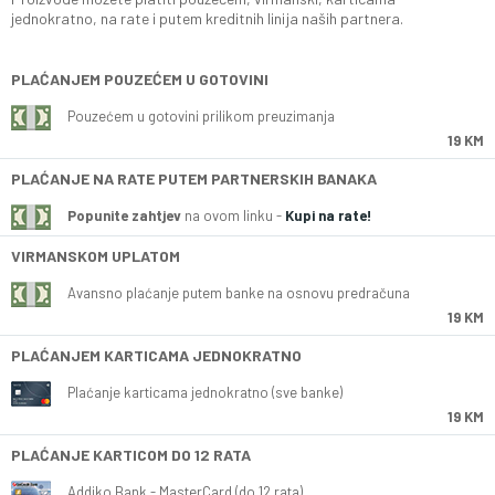
jednokratno, na rate i putem kreditnih linija naših partnera.
PLAĆANJEM POUZEĆEM U GOTOVINI
Pouzećem u gotovini prilikom preuzimanja
19 KM
PLAĆANJE NA RATE PUTEM PARTNERSKIH BANAKA
Popunite zahtjev
na ovom linku -
Kupi na rate!
VIRMANSKOM UPLATOM
Avansno plaćanje putem banke na osnovu predračuna
19 KM
PLAĆANJEM KARTICAMA JEDNOKRATNO
Plaćanje karticama jednokratno (sve banke)
19 KM
PLAĆANJE KARTICOM DO 12 RATA
Addiko Bank - MasterCard (do 12 rata)