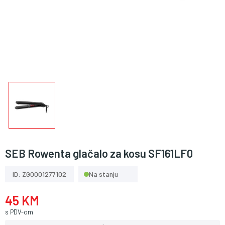
SEB Rowenta glačalo za kosu SF161LF0
ID: ZG0001277102
Na stanju
45 KM
s PDV-om