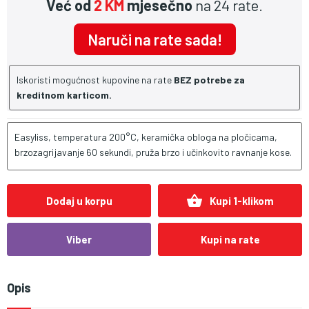
Već od
2 KM
mjesečno
na 24 rate.
Naruči na rate sada!
Iskoristi mogućnost kupovine na rate
BEZ potrebe za
kreditnom karticom.
Easyliss, temperatura 200°C, keramička obloga na pločicama,
brzozagrijavanje 60 sekundi, pruža brzo i učinkovito ravnanje kose.
shopping_basket
Dodaj u korpu
Kupi 1-klikom
Viber
Kupi na rate
Opis