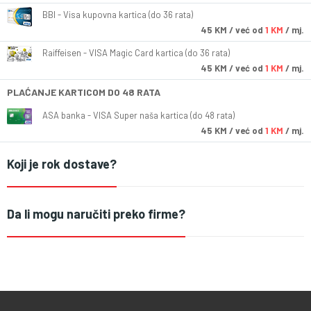
BBI - Visa kupovna kartica (do 36 rata)
45
KM
/ već od
1 KM
/ mj.
Raiffeisen - VISA Magic Card kartica (do 36 rata)
45
KM
/ već od
1 KM
/ mj.
PLAĆANJE KARTICOM DO 48 RATA
ASA banka - VISA Super naša kartica (do 48 rata)
45
KM
/ već od
1 KM
/ mj.
Koji je rok dostave?
Da li mogu naručiti preko firme?