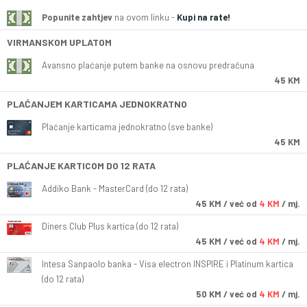
Popunite zahtjev
na ovom linku -
Kupi na rate!
VIRMANSKOM UPLATOM
Avansno plaćanje putem banke na osnovu predračuna
45 KM
PLAĆANJEM KARTICAMA JEDNOKRATNO
Plaćanje karticama jednokratno (sve banke)
45 KM
PLAĆANJE KARTICOM DO 12 RATA
Addiko Bank - MasterCard (do 12 rata)
45
KM
/ već od
4 KM
/ mj.
Diners Club Plus kartica (do 12 rata)
45
KM
/ već od
4 KM
/ mj.
Intesa Sanpaolo banka - Visa electron INSPIRE i Platinum kartica
(do 12 rata)
50
KM
/ već od
4 KM
/ mj.