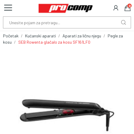
0
Početak
Kućanski aparati
Aparati za ličnu njegu
Pegle za
kosu
SEB Rowenta glačalo za kosu SF161LF0