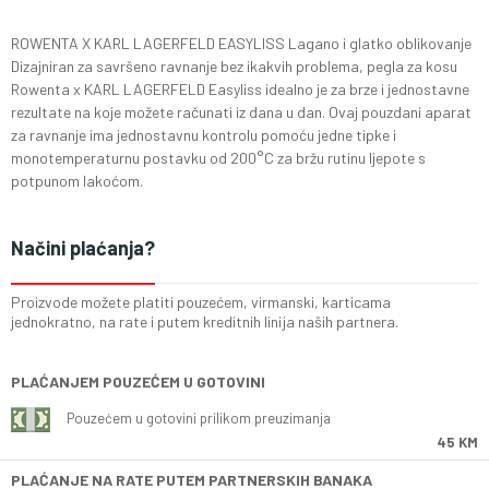
ROWENTA X KARL LAGERFELD EASYLISS Lagano i glatko oblikovanje
Dizajniran za savršeno ravnanje bez ikakvih problema, pegla za kosu
Rowenta x KARL LAGERFELD Easyliss idealno je za brze i jednostavne
rezultate na koje možete računati iz dana u dan. Ovaj pouzdani aparat
za ravnanje ima jednostavnu kontrolu pomoću jedne tipke i
monotemperaturnu postavku od 200°C za bržu rutinu ljepote s
potpunom lakoćom.
Načini plaćanja?
Proizvode možete platiti pouzećem, virmanski, karticama
jednokratno, na rate i putem kreditnih linija naših partnera.
PLAĆANJEM POUZEĆEM U GOTOVINI
Pouzećem u gotovini prilikom preuzimanja
45 KM
PLAĆANJE NA RATE PUTEM PARTNERSKIH BANAKA