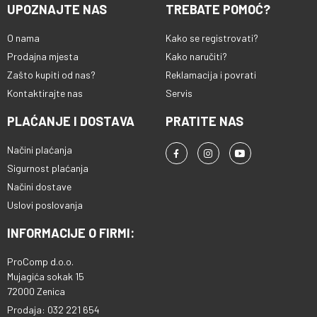
UPOZNAJTE NAS
TREBATE POMOĆ?
O nama
Kako se registrovati?
Prodajna mjesta
Kako naručiti?
Zašto kupiti od nas?
Reklamacija i povrati
Kontaktirajte nas
Servis
PLAĆANJE I DOSTAVA
PRATITE NAS
Načini plaćanja
Sigurnost plaćanja
Načini dostave
Uslovi poslovanja
INFORMACIJE O FIRMI:
ProComp d.o.o.
Mujagića sokak 15
72000 Zenica
Prodaja: 032 221 654