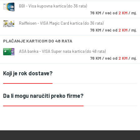
BBI - Visa kupovna kartica (do 36 rata)
76
KM
/ već od
2 KM
/ mj.
Raiffeisen - VISA Magic Card kartica (do 36 rata)
76
KM
/ već od
2 KM
/ mj.
PLAĆANJE KARTICOM DO 48 RATA
ASA banka - VISA Super naša kartica (do 48 rata)
76
KM
/ već od
2 KM
/ mj.
Koji je rok dostave?
Da li mogu naručiti preko firme?