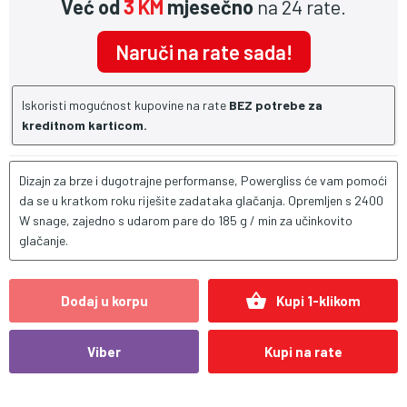
Već od
3 KM
mjesečno
na 24 rate.
Naruči na rate sada!
Iskoristi mogućnost kupovine na rate
BEZ potrebe za
kreditnom karticom.
Dizajn za brze i dugotrajne performanse, Powergliss će vam pomoći
da se u kratkom roku riješite zadataka glačanja. Opremljen s 2400
W snage, zajedno s udarom pare do 185 g / min za učinkovito
glačanje.
shopping_basket
Dodaj u korpu
Kupi 1-klikom
Viber
Kupi na rate