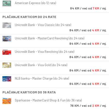
American Express (do 12 rata)
84
KM
/ već od
7 KM
/ mj.
PLAĆANJE KARTICOM DO 24 RATE
Unicredit Bank - Visa Classic (do 24 rate)
84
KM
/ već od
4 KM
/ mj.
Unicredit Bank - MasterCard Revolving (do 24 rate)
84
KM
/ već od
4 KM
/ mj.
Unicredit Bank - Visa Revolving (do 24 rate)
84
KM
/ već od
4 KM
/ mj.
Unicredit Bank - Visa Gold (do 24 rate)
84
KM
/ već od
4 KM
/ mj.
NLB banka - Master Charge (do 24 rate)
84
KM
/ već od
4 KM
/ mj.
PLAĆANJE KARTICOM DO 36 RATA
Sparkasse - MasterCard Shop & Fun (do 36 rata)
76
KM
/ već od
2 KM
/ mj.