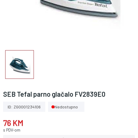
SEB Tefal parno glačalo FV2839E0
ID: ZG0001234106
Nedostupno
76 KM
s PDV-om