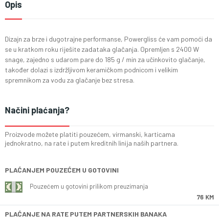
Opis
Dizajn za brze i dugotrajne performanse, Powergliss će vam pomoći da
se u kratkom roku riješite zadataka glačanja. Opremljen s 2400 W
snage, zajedno s udarom pare do 185 g / min za učinkovito glačanje,
također dolazi s izdržljivom keramičkom podnicom i velikim
spremnikom za vodu za glačanje bez stresa.
Načini plaćanja?
Proizvode možete platiti pouzećem, virmanski, karticama
jednokratno, na rate i putem kreditnih linija naših partnera.
PLAĆANJEM POUZEĆEM U GOTOVINI
Pouzećem u gotovini prilikom preuzimanja
76 KM
PLAĆANJE NA RATE PUTEM PARTNERSKIH BANAKA