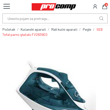
0
Početak
Kućanski aparati
Mali kućni aparati
Pegle
SEB
Tefal parno glačalo FV2839E0