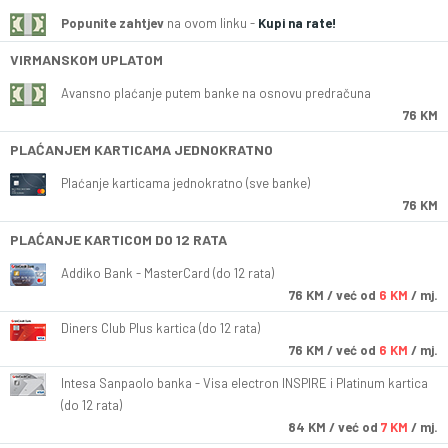
Popunite zahtjev
na ovom linku -
Kupi na rate!
VIRMANSKOM UPLATOM
Avansno plaćanje putem banke na osnovu predračuna
76 KM
PLAĆANJEM KARTICAMA JEDNOKRATNO
Plaćanje karticama jednokratno (sve banke)
76 KM
PLAĆANJE KARTICOM DO 12 RATA
Addiko Bank - MasterCard (do 12 rata)
76
KM
/ već od
6 KM
/ mj.
Diners Club Plus kartica (do 12 rata)
76
KM
/ već od
6 KM
/ mj.
Intesa Sanpaolo banka - Visa electron INSPIRE i Platinum kartica
(do 12 rata)
84
KM
/ već od
7 KM
/ mj.