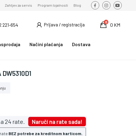
Zahtjev za servis
Program lojalnosti
Blog
0
Prijava / registracija
2 221-654
0 KM
asprodaja
Načini plaćanja
Dostava
 DW5310D1
nju
a 24 rate.
Naruči na rate sada!
 rate
BEZ potrebe za kreditnom karticom.