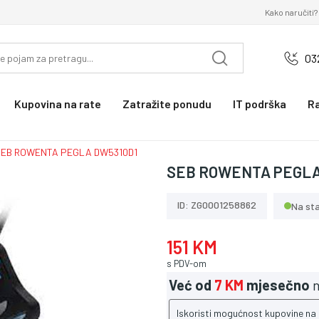
Kako naručiti?
03
Kupovina na rate
Zatražite ponudu
IT podrška
R
EB ROWENTA PEGLA DW5310D1
SEB ROWENTA PEGLA
ID: ZG0001258862
Na sta
151 KM
s PDV-om
Već od
7 KM
mjesečno
n
Iskoristi mogućnost kupovine na