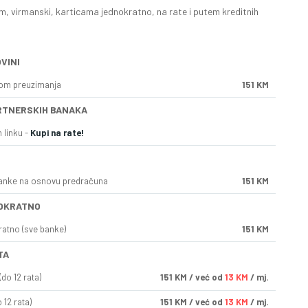
, virmanski, karticama jednokratno, na rate i putem kreditnih
VINI
kom preuzimanja
151 KM
RTNERSKIH BANAKA
 linku -
Kupi na rate!
anke na osnovu predračuna
151 KM
OKRATNO
ratno (sve banke)
151 KM
TA
do 12 rata)
151
KM
/ već od
13 KM
/ mj.
 12 rata)
151
KM
/ već od
13 KM
/ mj.