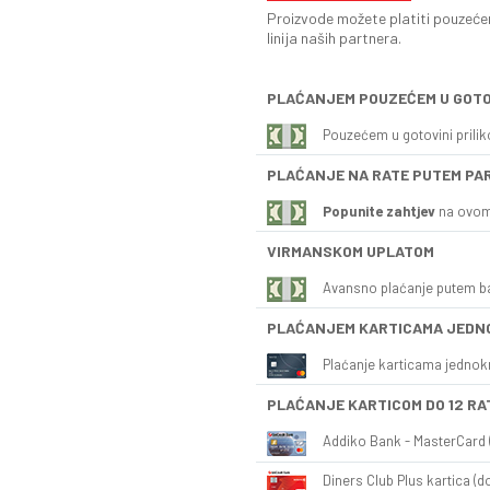
Proizvode možete platiti pouzećem
linija naših partnera.
PLAĆANJEM POUZEĆEM U GOTO
Pouzećem u gotovini prili
PLAĆANJE NA RATE PUTEM PA
Popunite zahtjev
na ovom
VIRMANSKOM UPLATOM
Avansno plaćanje putem b
PLAĆANJEM KARTICAMA JEDN
Plaćanje karticama jednok
PLAĆANJE KARTICOM DO 12 RA
Addiko Bank - MasterCard (
Diners Club Plus kartica (do