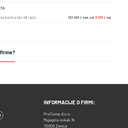
ATA
a kartica (do 48 rata)
151
KM
/ već od
3 KM
/ mj.
 firme?
INFORMACIJE O FIRMI:
ProComp d.o.o.
Mujagića sokak 15
72000 Zenica