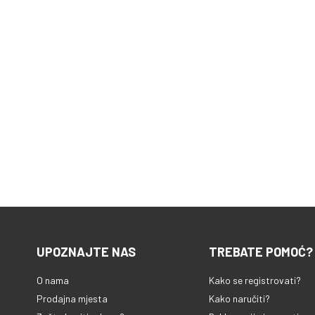
UPOZNAJTE NAS
TREBATE POMOĆ?
O nama
Kako se registrovati?
Prodajna mjesta
Kako naručiti?