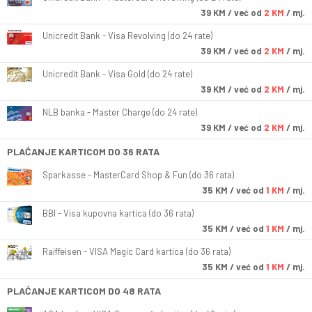
39
KM
/ već od
2 KM
/ mj.
Unicredit Bank - Visa Revolving (do 24 rate)
39
KM
/ već od
2 KM
/ mj.
Unicredit Bank - Visa Gold (do 24 rate)
39
KM
/ već od
2 KM
/ mj.
NLB banka - Master Charge (do 24 rate)
39
KM
/ već od
2 KM
/ mj.
PLAĆANJE KARTICOM DO 36 RATA
Sparkasse - MasterCard Shop & Fun (do 36 rata)
35
KM
/ već od
1 KM
/ mj.
BBI - Visa kupovna kartica (do 36 rata)
35
KM
/ već od
1 KM
/ mj.
Raiffeisen - VISA Magic Card kartica (do 36 rata)
35
KM
/ već od
1 KM
/ mj.
PLAĆANJE KARTICOM DO 48 RATA