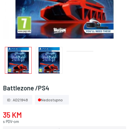
Battlezone /PS4
ID: AD21948
Nedostupno
35 KM
s PDV-om