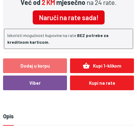
Već od
2 KM
mjesečno
na 24 rate.
Naruči na rate sada!
Iskoristi mogućnost kupovine na rate
BEZ potrebe za
kreditnom karticom.
shopping_basket
Dodaj u korpu
Kupi 1-klikom
Viber
Kupi na rate
Opis