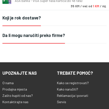
ASA banka - VISA Super naša kartica (do 48 rata)
35
KM
/ već od
1 KM
/ mj.
Koji je rok dostave?
Da li mogu naručiti preko firme?
UPOZNAJTE NAS
TREBATE POMOĆ?
O nama
Kako se registrovati?
Prodajna mjesta
Kako naručiti?
Zašto kupiti od nas?
Reklamacija i povrati
Kontaktirajte nas
Servis