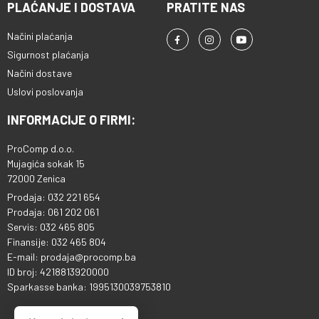
PLAĆANJE I DOSTAVA
PRATITE NAS
Načini plaćanja
Sigurnost plaćanja
Načini dostave
Uslovi poslovanja
INFORMACIJE O FIRMI:
ProComp d.o.o.
Mujagića sokak 15
72000 Zenica
Prodaja: 032 221 654
Prodaja: 061 202 061
Servis: 032 465 805
Finansije: 032 465 804
E-mail: prodaja@procomp.ba
ID broj: 4218813920000
Sparkasse banka: 1995130039753810