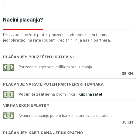
.
Načini plaćanja?
Proizvode možete platiti pouzećem, virmanski, karticama
jednokratno, na rate i putem kreditnih linija naših partnera.
PLAĆANJEM POUZEĆEM U GOTOVINI
Pouzećem u gotovini prilikom preuzimanja
35 KM
PLAĆANJE NA RATE PUTEM PARTNERSKIH BANAKA
Popunite zahtjev
na ovom linku -
Kupi na rate!
VIRMANSKOM UPLATOM
Avansno plaćanje putem banke na osnovu predračuna
35 KM
PLAĆANJEM KARTICAMA JEDNOKRATNO