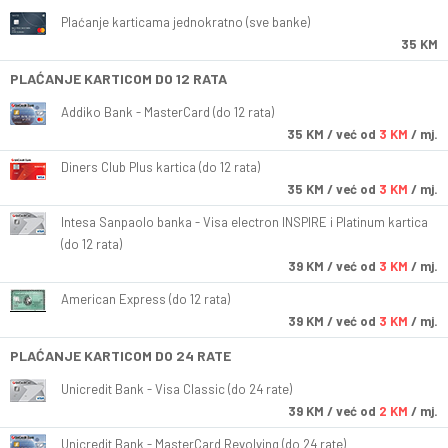
Plaćanje karticama jednokratno (sve banke)
35 KM
PLAĆANJE KARTICOM DO 12 RATA
Addiko Bank - MasterCard (do 12 rata)
35
KM
/ već od
3 KM
/ mj.
Diners Club Plus kartica (do 12 rata)
35
KM
/ već od
3 KM
/ mj.
Intesa Sanpaolo banka - Visa electron INSPIRE i Platinum kartica
(do 12 rata)
39
KM
/ već od
3 KM
/ mj.
American Express (do 12 rata)
39
KM
/ već od
3 KM
/ mj.
PLAĆANJE KARTICOM DO 24 RATE
Unicredit Bank - Visa Classic (do 24 rate)
39
KM
/ već od
2 KM
/ mj.
Unicredit Bank - MasterCard Revolving (do 24 rate)