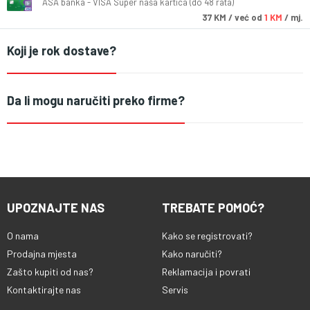
ASA banka - VISA Super naša kartica (do 48 rata)
37
KM
/ već od
1 KM
/ mj.
Koji je rok dostave?
Da li mogu naručiti preko firme?
UPOZNAJTE NAS
TREBATE POMOĆ?
O nama
Kako se registrovati?
Prodajna mjesta
Kako naručiti?
Zašto kupiti od nas?
Reklamacija i povrati
Kontaktirajte nas
Servis