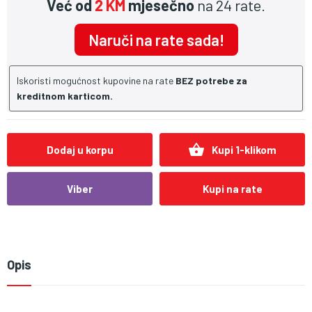
Već od
2 KM
mjesečno
na 24 rate.
Naruči na rate sada!
Iskoristi mogućnost kupovine na rate
BEZ potrebe za
kreditnom karticom.
shopping_basket
Dodaj u korpu
Kupi 1-klikom
Viber
Kupi na rate
Opis