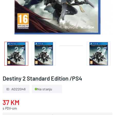
Destiny 2 Standard Edition /PS4
ID: AD22046
Na stanju
37 KM
s PDV-om