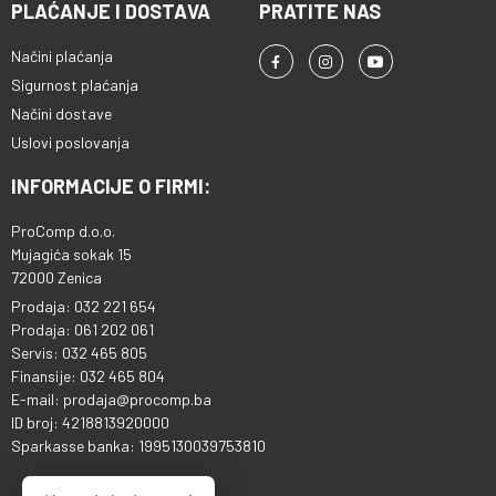
PLAĆANJE I DOSTAVA
PRATITE NAS
Načini plaćanja
Sigurnost plaćanja
Načini dostave
Uslovi poslovanja
INFORMACIJE O FIRMI:
ProComp d.o.o.
Mujagića sokak 15
72000 Zenica
Prodaja: 032 221 654
Prodaja: 061 202 061
Servis: 032 465 805
Finansije: 032 465 804
E-mail: prodaja@procomp.ba
ID broj: 4218813920000
Sparkasse banka: 1995130039753810