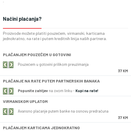
.
Načini plaćanja?
Proizvode možete platiti pouzećem, virmanski, karticama
jednokratno, na rate i putem kreditnih linija naših partnera.
PLAĆANJEM POUZEĆEM U GOTOVINI
Pouzećem u gotovini prilikom preuzimanja
37 KM
PLAĆANJE NA RATE PUTEM PARTNERSKIH BANAKA
Popunite zahtjev
na ovom linku -
Kupi na rate!
VIRMANSKOM UPLATOM
Avansno plaćanje putem banke na osnovu predračuna
37 KM
PLAĆANJEM KARTICAMA JEDNOKRATNO