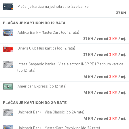
Plaćanje karticama jednokratno (sve banke)
37 KM
PLAĆANJE KARTICOM DO 12 RATA
Addiko Bank - MasterCard (do 12 rata)
37
KM
/ već od
3 KM
/ mj.
Diners Club Plus kartica (do 12 rata)
37
KM
/ već od
3 KM
/ mj.
Intesa Sanpaolo banka - Visa electron INSPIRE i Platinum kartica
(do 12 rata)
41
KM
/ već od
3 KM
/ mj.
American Express (do 12 rata)
41
KM
/ već od
3 KM
/ mj.
PLAĆANJE KARTICOM DO 24 RATE
Unicredit Bank - Visa Classic (do 24 rate)
41
KM
/ već od
2 KM
/ mj.
Unicredit Bank - MasterCard Revolving (do 24 rate)