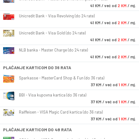
41
KM
/ već od
2 KM
/ mj.
Unicredit Bank - Visa Revolving (do 24 rate)
41
KM
/ već od
2 KM
/ mj.
Unicredit Bank - Visa Gold (do 24 rate)
41
KM
/ već od
2 KM
/ mj.
NLB banka - Master Charge (do 24 rate)
41
KM
/ već od
2 KM
/ mj.
PLAĆANJE KARTICOM DO 36 RATA
Sparkasse - MasterCard Shop & Fun (do 36 rata)
37
KM
/ već od
1 KM
/ mj.
BBI - Visa kupovna kartica (do 36 rata)
37
KM
/ već od
1 KM
/ mj.
Raiffeisen - VISA Magic Card kartica (do 36 rata)
37
KM
/ već od
1 KM
/ mj.
PLAĆANJE KARTICOM DO 48 RATA