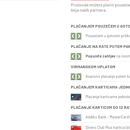
Proizvode možete platiti pouzećem
linija naših partnera.
PLAĆANJEM POUZEĆEM U GOTO
Pouzećem u gotovini prili
PLAĆANJE NA RATE PUTEM PA
Popunite zahtjev
na ovom
VIRMANSKOM UPLATOM
Avansno plaćanje putem b
PLAĆANJEM KARTICAMA JEDN
Plaćanje karticama jednok
PLAĆANJE KARTICOM DO 12 RA
Addiko Bank - MasterCard (
Diners Club Plus kartica (do