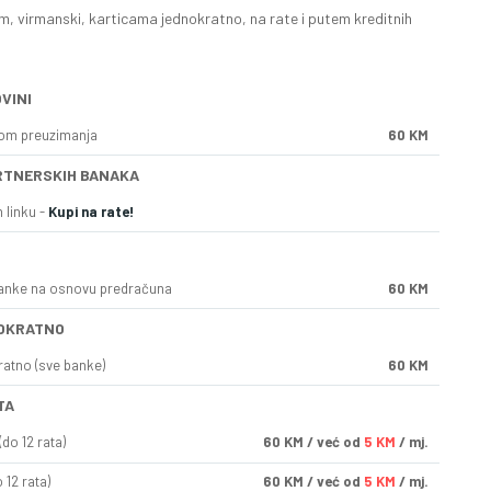
, virmanski, karticama jednokratno, na rate i putem kreditnih
VINI
kom preuzimanja
60 KM
RTNERSKIH BANAKA
 linku -
Kupi na rate!
anke na osnovu predračuna
60 KM
OKRATNO
ratno (sve banke)
60 KM
TA
do 12 rata)
60
KM
/ već od
5 KM
/ mj.
 12 rata)
60
KM
/ već od
5 KM
/ mj.