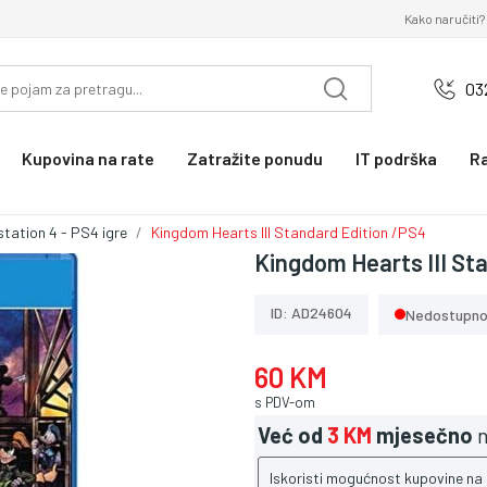
Kako naručiti?
03
Kupovina na rate
Zatražite ponudu
IT podrška
R
station 4 - PS4 igre
Kingdom Hearts III Standard Edition /PS4
Kingdom Hearts III St
ID: AD24604
Nedostupn
60 KM
s PDV-om
Već od
3 KM
mjesečno
n
Iskoristi mogućnost kupovine na