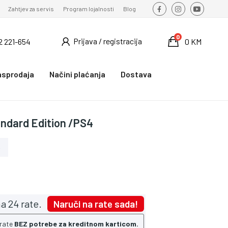
Zahtjev za servis
Program lojalnosti
Blog
0
Prijava / registracija
2 221-654
0 KM
asprodaja
Načini plaćanja
Dostava
andard Edition /PS4
o
a 24 rate.
Naruči na rate sada!
 rate
BEZ potrebe za kreditnom karticom.