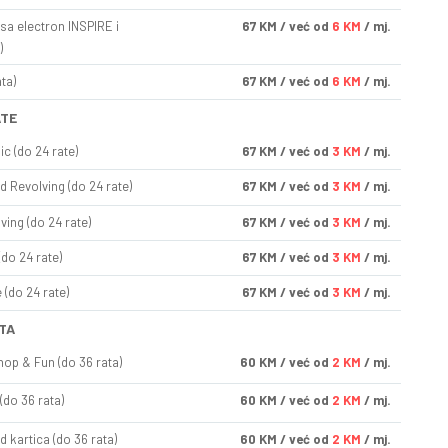
sa electron INSPIRE i
67
KM
/ već od
6 KM
/ mj.
)
ta)
67
KM
/ već od
6 KM
/ mj.
ATE
ic (do 24 rate)
67
KM
/ već od
3 KM
/ mj.
d Revolving (do 24 rate)
67
KM
/ već od
3 KM
/ mj.
ving (do 24 rate)
67
KM
/ već od
3 KM
/ mj.
(do 24 rate)
67
KM
/ već od
3 KM
/ mj.
(do 24 rate)
67
KM
/ već od
3 KM
/ mj.
TA
op & Fun (do 36 rata)
60
KM
/ već od
2 KM
/ mj.
(do 36 rata)
60
KM
/ već od
2 KM
/ mj.
d kartica (do 36 rata)
60
KM
/ već od
2 KM
/ mj.