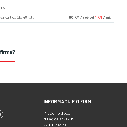
ATA
a kartica (do 48 rata)
60
KM
/ već od
1 KM
/ mj.
 firme?
INFORMACIJE O FIRMI:
ProComp d.o.o.
Mujagića sokak 15
72000 Zenica