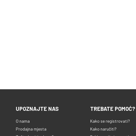
UPOZNAJTE NAS
TREBATE POMOĆ?
O nama
Kako se registrovati?
Prodajna mjesta
Kako naručiti?