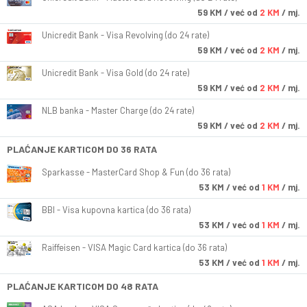
59
KM
/ već od
2 KM
/ mj.
Unicredit Bank - Visa Revolving (do 24 rate)
59
KM
/ već od
2 KM
/ mj.
Unicredit Bank - Visa Gold (do 24 rate)
59
KM
/ već od
2 KM
/ mj.
NLB banka - Master Charge (do 24 rate)
59
KM
/ već od
2 KM
/ mj.
PLAĆANJE KARTICOM DO 36 RATA
Sparkasse - MasterCard Shop & Fun (do 36 rata)
53
KM
/ već od
1 KM
/ mj.
BBI - Visa kupovna kartica (do 36 rata)
53
KM
/ već od
1 KM
/ mj.
Raiffeisen - VISA Magic Card kartica (do 36 rata)
53
KM
/ već od
1 KM
/ mj.
PLAĆANJE KARTICOM DO 48 RATA