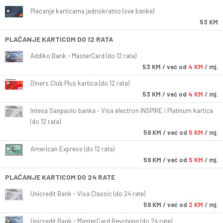
Plaćanje karticama jednokratno (sve banke)
53 KM
PLAĆANJE KARTICOM DO 12 RATA
Addiko Bank - MasterCard (do 12 rata)
53
KM
/ već od
4 KM
/ mj.
Diners Club Plus kartica (do 12 rata)
53
KM
/ već od
4 KM
/ mj.
Intesa Sanpaolo banka - Visa electron INSPIRE i Platinum kartica
(do 12 rata)
59
KM
/ već od
5 KM
/ mj.
American Express (do 12 rata)
59
KM
/ već od
5 KM
/ mj.
PLAĆANJE KARTICOM DO 24 RATE
Unicredit Bank - Visa Classic (do 24 rate)
59
KM
/ već od
2 KM
/ mj.
Unicredit Bank - MasterCard Revolving (do 24 rate)