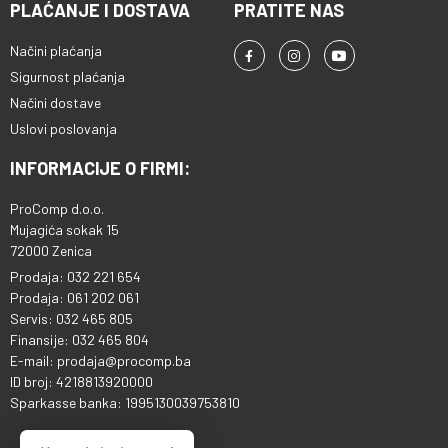
PLAĆANJE I DOSTAVA
PRATITE NAS
Načini plaćanja
Sigurnost plaćanja
Načini dostave
Uslovi poslovanja
INFORMACIJE O FIRMI:
ProComp d.o.o.
Mujagića sokak 15
72000 Zenica
Prodaja: 032 221 654
Prodaja: 061 202 061
Servis: 032 465 805
Finansije: 032 465 804
E-mail: prodaja@procomp.ba
ID broj: 4218813920000
Sparkasse banka: 1995130039753810