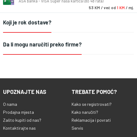
ASA banka - VISA Super naša kartica (do 48 rata)
53
KM
/ već od
1 KM
/ mj.
Koji je rok dostave?
Da li mogu naručiti preko firme?
UPOZNAJTE NAS
TREBATE POMOĆ?
O nama
Kako se registrovati?
Prodajna mjesta
Kako naručiti?
Zašto kupiti od nas?
Reklamacija i povrati
Kontaktirajte nas
Servis