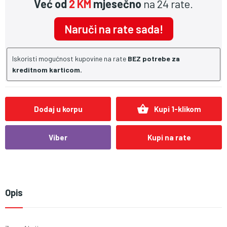
Već od
2 KM
mjesečno
na 24 rate.
Naruči na rate sada!
Iskoristi mogućnost kupovine na rate
BEZ potrebe za
kreditnom karticom.
shopping_basket
Dodaj u korpu
Kupi 1-klikom
Viber
Kupi na rate
Opis