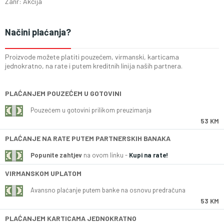
Zanr: Akcija
Načini plaćanja?
Proizvode možete platiti pouzećem, virmanski, karticama
jednokratno, na rate i putem kreditnih linija naših partnera.
PLAĆANJEM POUZEĆEM U GOTOVINI
Pouzećem u gotovini prilikom preuzimanja
53 KM
PLAĆANJE NA RATE PUTEM PARTNERSKIH BANAKA
Popunite zahtjev
na ovom linku -
Kupi na rate!
VIRMANSKOM UPLATOM
Avansno plaćanje putem banke na osnovu predračuna
53 KM
PLAĆANJEM KARTICAMA JEDNOKRATNO