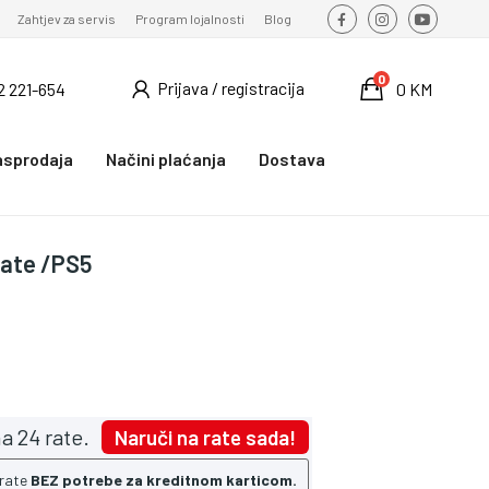
Zahtjev za servis
Program lojalnosti
Blog
0
Prijava / registracija
2 221-654
0 KM
asprodaja
Načini plaćanja
Dostava
mate /PS5
a 24 rate.
Naruči na rate sada!
 rate
BEZ potrebe za kreditnom karticom.