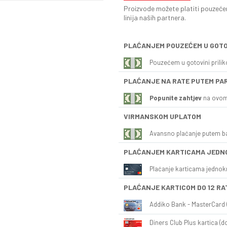
Proizvode možete platiti pouzećem
linija naših partnera.
PLAĆANJEM POUZEĆEM U GOTO
Pouzećem u gotovini prili
PLAĆANJE NA RATE PUTEM PA
Popunite zahtjev
na ovom
VIRMANSKOM UPLATOM
Avansno plaćanje putem b
PLAĆANJEM KARTICAMA JEDN
Plaćanje karticama jednok
PLAĆANJE KARTICOM DO 12 RA
Addiko Bank - MasterCard (
Diners Club Plus kartica (do