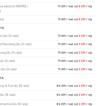
sa electron INSPIRE i
71
KM
/ već od
6 KM
/ mj.
)
ta)
71
KM
/ već od
6 KM
/ mj.
ATE
ic (do 24 rate)
71
KM
/ već od
3 KM
/ mj.
d Revolving (do 24 rate)
71
KM
/ već od
3 KM
/ mj.
ving (do 24 rate)
71
KM
/ već od
3 KM
/ mj.
(do 24 rate)
71
KM
/ već od
3 KM
/ mj.
(do 24 rate)
71
KM
/ već od
3 KM
/ mj.
TA
op & Fun (do 36 rata)
64
KM
/ već od
2 KM
/ mj.
(do 36 rata)
64
KM
/ već od
2 KM
/ mj.
d kartica (do 36 rata)
64
KM
/ već od
2 KM
/ mj.