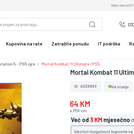
Kako naručiti?
03
Kupovina na rate
Zatražite ponudu
IT podrška
R
station 5 - PS5 igre
Mortal Kombat 11 Ultimate /PS5
Mortal Kombat 11 Ulti
ID: AD28993
Na stanju
64 KM
s PDV-om
Već od
3 KM
mjesečno
n
Iskoristi mogućnost kupovine na