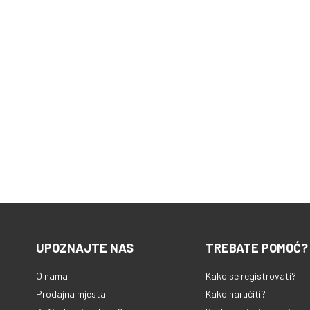
UPOZNAJTE NAS
TREBATE POMOĆ?
O nama
Kako se registrovati?
Prodajna mjesta
Kako naručiti?