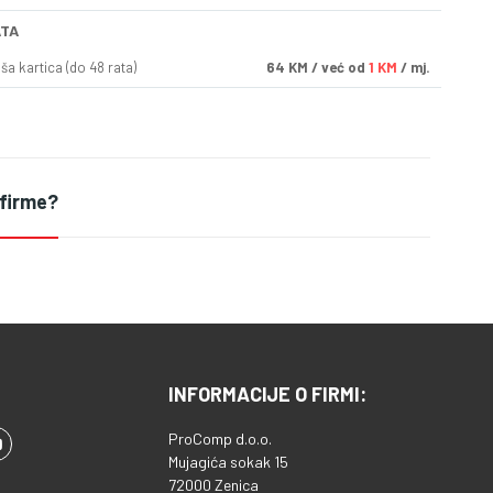
ATA
a kartica (do 48 rata)
64
KM
/ već od
1 KM
/ mj.
 firme?
INFORMACIJE O FIRMI:
ProComp d.o.o.
Mujagića sokak 15
72000 Zenica