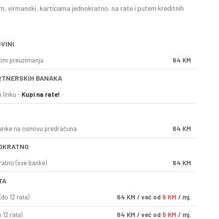
, virmanski, karticama jednokratno, na rate i putem kreditnih
VINI
kom preuzimanja
64 KM
RTNERSKIH BANAKA
 linku -
Kupi na rate!
anke na osnovu predračuna
64 KM
OKRATNO
ratno (sve banke)
64 KM
TA
do 12 rata)
64
KM
/ već od
5 KM
/ mj.
 12 rata)
64
KM
/ već od
5 KM
/ mj.