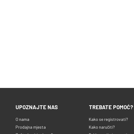
UPOZNAJTE NAS
TREBATE POMOĆ?
O nama
Kako se registrovati?
Prodajna mjesta
Kako naručiti?