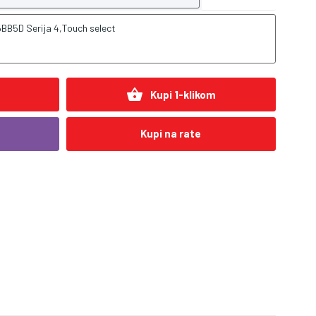
BB5D Serija 4,Touch select
shopping_basket
Kupi 1-klikom
Kupi na rate