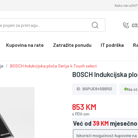
Kako naručiti?
03
Kupovina na rate
Zatražite ponudu
IT podrška
R
je
BOSCH Indukcijska ploča Serija 4,Touch select
BOSCH Indukcijska plo
ID: BGPUE645BB5D
Na st
853 KM
s PDV-om
Već od
39 KM
mjesečno
Iskoristi mogućnost kupovine na