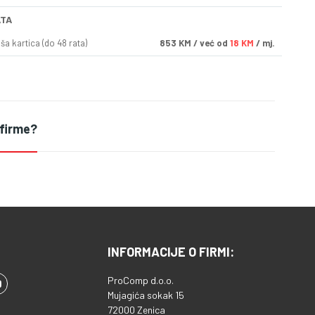
ATA
a kartica (do 48 rata)
853
KM
/ već od
18 KM
/ mj.
 firme?
INFORMACIJE O FIRMI:
ProComp d.o.o.
Mujagića sokak 15
72000 Zenica