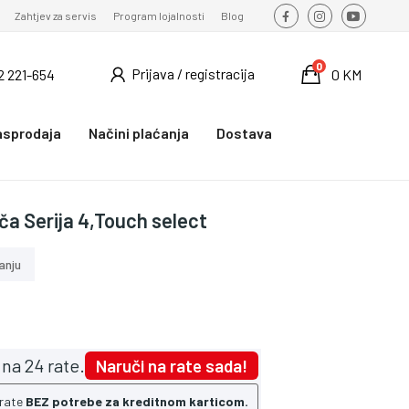
Zahtjev za servis
Program lojalnosti
Blog
0
Prijava / registracija
2 221-654
0 KM
asprodaja
Načini plaćanja
Dostava
ča Serija 4,Touch select
anju
na 24 rate.
Naruči na rate sada!
 rate
BEZ potrebe za kreditnom karticom.