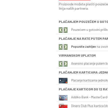
Proizvode možete platiti pouzećem
linija naših partnera.
PLAĆANJEM POUZEĆEM U GOTO
Pouzećem u gotovini prili
PLAĆANJE NA RATE PUTEM PA
Popunite zahtjev
na ovom
VIRMANSKOM UPLATOM
Avansno plaćanje putem b
PLAĆANJEM KARTICAMA JEDN
Plaćanje karticama jednok
PLAĆANJE KARTICOM DO 12 RA
Addiko Bank - MasterCard (
Diners Club Plus kartica (do