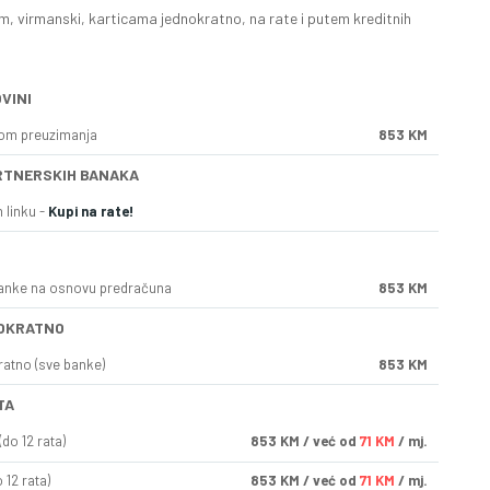
, virmanski, karticama jednokratno, na rate i putem kreditnih
VINI
kom preuzimanja
853 KM
RTNERSKIH BANAKA
 linku -
Kupi na rate!
anke na osnovu predračuna
853 KM
OKRATNO
ratno (sve banke)
853 KM
TA
do 12 rata)
853
KM
/ već od
71 KM
/ mj.
 12 rata)
853
KM
/ već od
71 KM
/ mj.