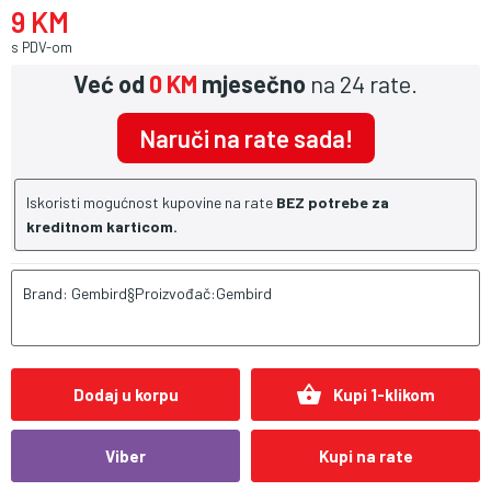
9 KM
s PDV-om
Već od
0 KM
mjesečno
na 24 rate.
Naruči na rate sada!
Iskoristi mogućnost kupovine na rate
BEZ potrebe za
kreditnom karticom.
Brand: Gembird§Proizvođač:Gembird
shopping_basket
Dodaj u korpu
Kupi 1-klikom
Viber
Kupi na rate