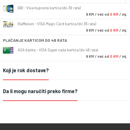
BBI - Visa kupovna kartica (do 36 rata)
9
KM
/ već od
0 KM
/ mj.
Raiffeisen - VISA Magic Card kartica (do 36 rata)
9
KM
/ već od
0 KM
/ mj.
PLAĆANJE KARTICOM DO 48 RATA
ASA banka - VISA Super naša kartica (do 48 rata)
9
KM
/ već od
0 KM
/ mj.
Koji je rok dostave?
Da li mogu naručiti preko firme?