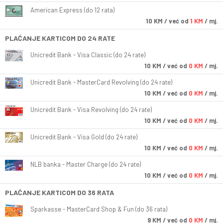
American Express (do 12 rata)
10
KM
/ već od
1 KM
/ mj.
PLAĆANJE KARTICOM DO 24 RATE
Unicredit Bank - Visa Classic (do 24 rate)
10
KM
/ već od
0 KM
/ mj.
Unicredit Bank - MasterCard Revolving (do 24 rate)
10
KM
/ već od
0 KM
/ mj.
Unicredit Bank - Visa Revolving (do 24 rate)
10
KM
/ već od
0 KM
/ mj.
Unicredit Bank - Visa Gold (do 24 rate)
10
KM
/ već od
0 KM
/ mj.
NLB banka - Master Charge (do 24 rate)
10
KM
/ već od
0 KM
/ mj.
PLAĆANJE KARTICOM DO 36 RATA
Sparkasse - MasterCard Shop & Fun (do 36 rata)
9
KM
/ već od
0 KM
/ mj.