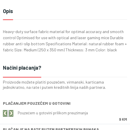
Opis
Heavy-duty surface fabric material for optimal accuracy and smooth
control Optimised for use with optical and laser gaming mice Durable
rubber anti-slip bottom Specifications Material: natural rubber foam +
fabric Size: Medium (250 x 350 mm) Thickness: 3 mm Color: black
Načini plaćanja?
Proizvode možete platiti pouzećem, virmanski, karticama
jednokratno, na rate i putem kreditnih linija naših partnera.
PLAĆANJEM POUZEĆEM U GOTOVINI
Pouzećem u gotovini prilikom preuzimanja
9 KM
PLAĆANJE NA RATE PUTEM PARTNERSKIH BANAKA