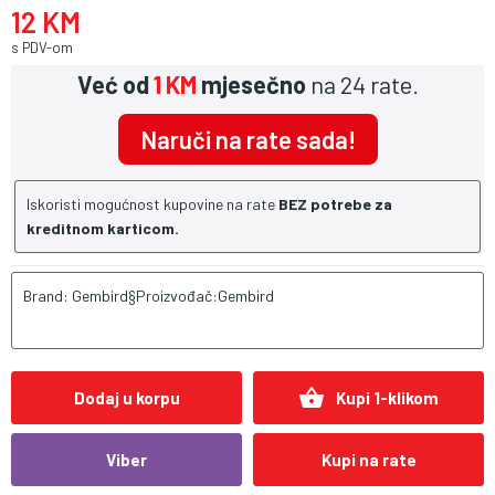
12 KM
s PDV-om
Već od
1 KM
mjesečno
na 24 rate.
Naruči na rate sada!
Iskoristi mogućnost kupovine na rate
BEZ potrebe za
kreditnom karticom.
Brand: Gembird§Proizvođač:Gembird
shopping_basket
Dodaj u korpu
Kupi 1-klikom
Viber
Kupi na rate