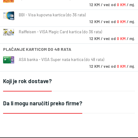
12
KM
/ već od
0 KM
/ mj.
BBI - Visa kupovna kartica (do 36 rata)
12
KM
/ već od
0 KM
/ mj.
Raiffeisen - VISA Magic Card kartica (do 36 rata)
12
KM
/ već od
0 KM
/ mj.
PLAĆANJE KARTICOM DO 48 RATA
ASA banka - VISA Super naša kartica (do 48 rata)
12
KM
/ već od
0 KM
/ mj.
Koji je rok dostave?
Da li mogu naručiti preko firme?