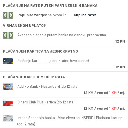
PLAĆANJE NA RATE PUTEM PARTNERSKIH BANAKA
Popunite zahtjev
na ovom linku -
Kupi na rate!
VIRMANSKOM UPLATOM
Avansno plaćanje putem banke na osnovu predračuna
12 KM
PLAĆANJEM KARTICAMA JEDNOKRATNO
Plaćanje karticama jednokratno (sve banke)
12 KM
PLAĆANJE KARTICOM DO 12 RATA
Addiko Bank - MasterCard (do 12 rata)
12
KM
/ već od
1 KM
/ mj.
Diners Club Plus kartica (do 12 rata)
12
KM
/ već od
1 KM
/ mj.
Intesa Sanpaolo banka - Visa electron INSPIRE i Platinum kartica
(do 12 rata)