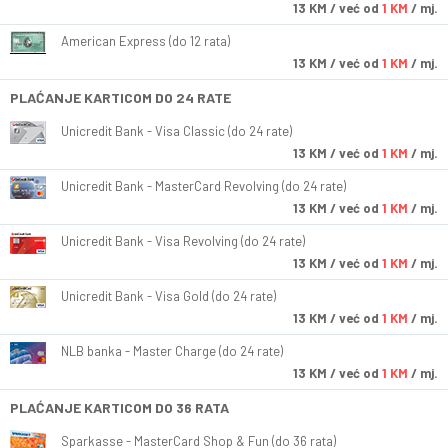
13
KM
/ već od
1 KM
/ mj.
American Express (do 12 rata)
13
KM
/ već od
1 KM
/ mj.
PLAĆANJE KARTICOM DO 24 RATE
Unicredit Bank - Visa Classic (do 24 rate)
13
KM
/ već od
1 KM
/ mj.
Unicredit Bank - MasterCard Revolving (do 24 rate)
13
KM
/ već od
1 KM
/ mj.
Unicredit Bank - Visa Revolving (do 24 rate)
13
KM
/ već od
1 KM
/ mj.
Unicredit Bank - Visa Gold (do 24 rate)
13
KM
/ već od
1 KM
/ mj.
NLB banka - Master Charge (do 24 rate)
13
KM
/ već od
1 KM
/ mj.
PLAĆANJE KARTICOM DO 36 RATA
Sparkasse - MasterCard Shop & Fun (do 36 rata)