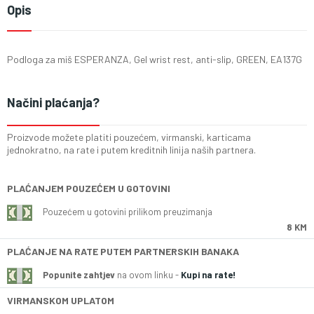
Opis
Podloga za miš ESPERANZA, Gel wrist rest, anti-slip, GREEN, EA137G
Načini plaćanja?
Proizvode možete platiti pouzećem, virmanski, karticama
jednokratno, na rate i putem kreditnih linija naših partnera.
PLAĆANJEM POUZEĆEM U GOTOVINI
Pouzećem u gotovini prilikom preuzimanja
8 KM
PLAĆANJE NA RATE PUTEM PARTNERSKIH BANAKA
Popunite zahtjev
na ovom linku -
Kupi na rate!
VIRMANSKOM UPLATOM