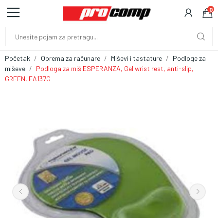
0
Početak
Oprema za računare
Miševi i tastature
Podloge za
miševe
Podloga za miš ESPERANZA, Gel wrist rest, anti-slip,
GREEN, EA137G