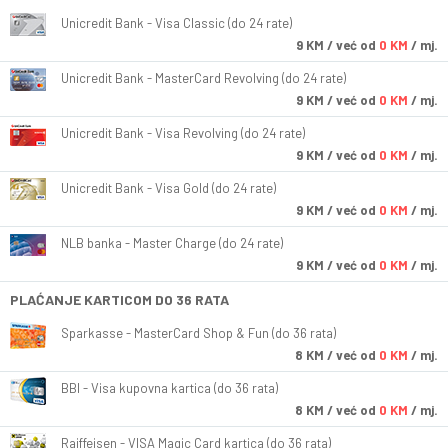
Unicredit Bank - Visa Classic (do 24 rate)
9
KM
/ već od
0 KM
/ mj.
Unicredit Bank - MasterCard Revolving (do 24 rate)
9
KM
/ već od
0 KM
/ mj.
Unicredit Bank - Visa Revolving (do 24 rate)
9
KM
/ već od
0 KM
/ mj.
Unicredit Bank - Visa Gold (do 24 rate)
9
KM
/ već od
0 KM
/ mj.
NLB banka - Master Charge (do 24 rate)
9
KM
/ već od
0 KM
/ mj.
PLAĆANJE KARTICOM DO 36 RATA
Sparkasse - MasterCard Shop & Fun (do 36 rata)
8
KM
/ već od
0 KM
/ mj.
BBI - Visa kupovna kartica (do 36 rata)
8
KM
/ već od
0 KM
/ mj.
Raiffeisen - VISA Magic Card kartica (do 36 rata)