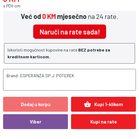
s PDV-om
Već od
0 KM
mjesečno
na 24 rate.
Naruči na rate sada!
Iskoristi mogućnost kupovine na rate
BEZ potrebe za
kreditnom karticom.
Brand: ESPERANZA SP.J. POTEREK
shopping_basket
Dodaj u korpu
Kupi 1-klikom
Viber
Kupi na rate