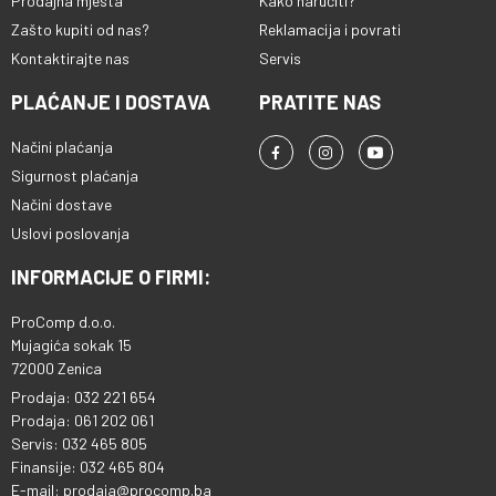
Prodajna mjesta
Kako naručiti?
Zašto kupiti od nas?
Reklamacija i povrati
Kontaktirajte nas
Servis
PLAĆANJE I DOSTAVA
PRATITE NAS
Načini plaćanja
Sigurnost plaćanja
Načini dostave
Uslovi poslovanja
INFORMACIJE O FIRMI:
ProComp d.o.o.
Mujagića sokak 15
72000 Zenica
Prodaja: 032 221 654
Prodaja: 061 202 061
Servis: 032 465 805
Finansije: 032 465 804
E-mail: prodaja@procomp.ba