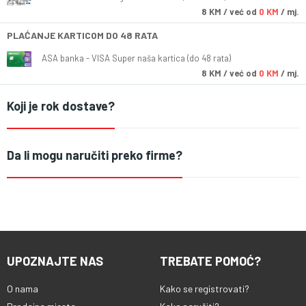
8
KM
/ već od
0 KM
/ mj.
PLAĆANJE KARTICOM DO 48 RATA
ASA banka - VISA Super naša kartica (do 48 rata)
8
KM
/ već od
0 KM
/ mj.
Koji je rok dostave?
Da li mogu naručiti preko firme?
UPOZNAJTE NAS
TREBATE POMOĆ?
O nama
Kako se registrovati?