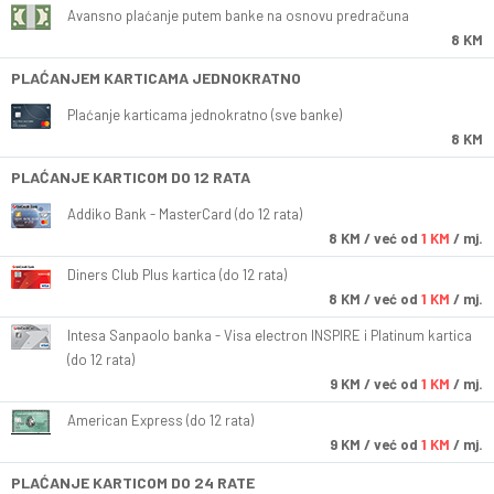
Avansno plaćanje putem banke na osnovu predračuna
8 KM
PLAĆANJEM KARTICAMA JEDNOKRATNO
Plaćanje karticama jednokratno (sve banke)
8 KM
PLAĆANJE KARTICOM DO 12 RATA
Addiko Bank - MasterCard (do 12 rata)
8
KM
/ već od
1 KM
/ mj.
Diners Club Plus kartica (do 12 rata)
8
KM
/ već od
1 KM
/ mj.
Intesa Sanpaolo banka - Visa electron INSPIRE i Platinum kartica
(do 12 rata)
9
KM
/ već od
1 KM
/ mj.
American Express (do 12 rata)
9
KM
/ već od
1 KM
/ mj.
PLAĆANJE KARTICOM DO 24 RATE