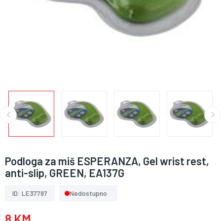
Podloga za miš ESPERANZA, Gel wrist rest,
anti-slip, GREEN, EA137G
ID: LE37797
Nedostupno
8 KM