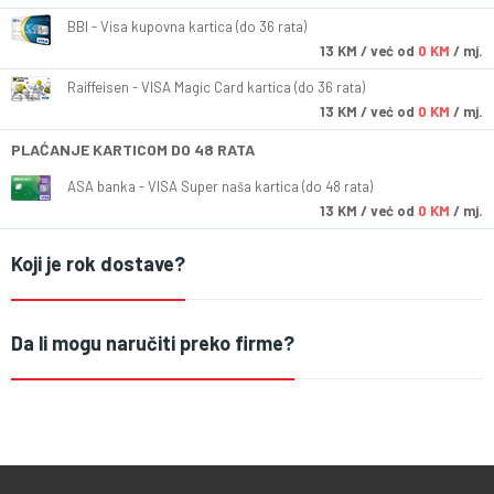
BBI - Visa kupovna kartica (do 36 rata)
13
KM
/ već od
0 KM
/ mj.
Raiffeisen - VISA Magic Card kartica (do 36 rata)
13
KM
/ već od
0 KM
/ mj.
PLAĆANJE KARTICOM DO 48 RATA
ASA banka - VISA Super naša kartica (do 48 rata)
13
KM
/ već od
0 KM
/ mj.
Koji je rok dostave?
Da li mogu naručiti preko firme?