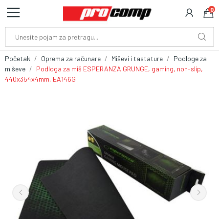
0
Početak
Oprema za računare
Miševi i tastature
Podloge za
miševe
Podloga za miš ESPERANZA GRUNGE, gaming, non-slip,
440x354x4mm, EA146G