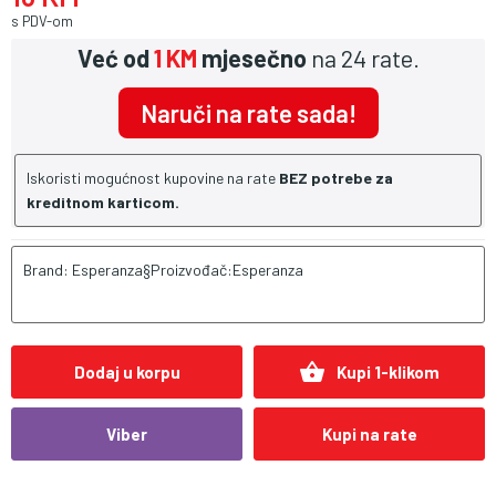
s PDV-om
Već od
1 KM
mjesečno
na 24 rate.
Naruči na rate sada!
Iskoristi mogućnost kupovine na rate
BEZ potrebe za
kreditnom karticom.
Brand: Esperanza§Proizvođač:Esperanza
shopping_basket
Dodaj u korpu
Kupi 1-klikom
Viber
Kupi na rate