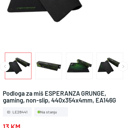
Podloga za miš ESPERANZA GRUNGE,
gaming, non-slip, 440x354x4mm, EA146G
ID: LE28441
Na stanju
13 KM