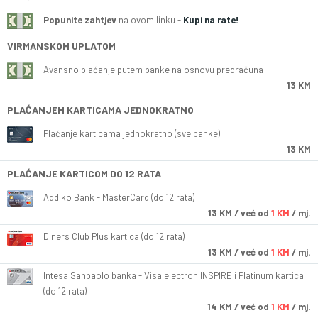
Popunite zahtjev
na ovom linku -
Kupi na rate!
VIRMANSKOM UPLATOM
Avansno plaćanje putem banke na osnovu predračuna
13 KM
PLAĆANJEM KARTICAMA JEDNOKRATNO
Plaćanje karticama jednokratno (sve banke)
13 KM
PLAĆANJE KARTICOM DO 12 RATA
Addiko Bank - MasterCard (do 12 rata)
13
KM
/ već od
1 KM
/ mj.
Diners Club Plus kartica (do 12 rata)
13
KM
/ već od
1 KM
/ mj.
Intesa Sanpaolo banka - Visa electron INSPIRE i Platinum kartica
(do 12 rata)
14
KM
/ već od
1 KM
/ mj.