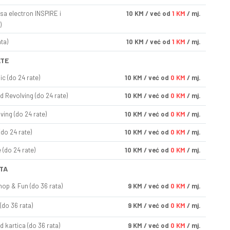
sa electron INSPIRE i
10
KM
/ već od
1 KM
/ mj.
)
ta)
10
KM
/ već od
1 KM
/ mj.
ATE
ic (do 24 rate)
10
KM
/ već od
0 KM
/ mj.
d Revolving (do 24 rate)
10
KM
/ već od
0 KM
/ mj.
ving (do 24 rate)
10
KM
/ već od
0 KM
/ mj.
(do 24 rate)
10
KM
/ već od
0 KM
/ mj.
(do 24 rate)
10
KM
/ već od
0 KM
/ mj.
TA
op & Fun (do 36 rata)
9
KM
/ već od
0 KM
/ mj.
(do 36 rata)
9
KM
/ već od
0 KM
/ mj.
d kartica (do 36 rata)
9
KM
/ već od
0 KM
/ mj.