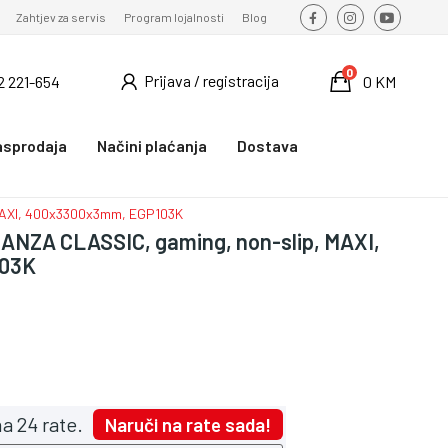
Zahtjev za servis
Program lojalnosti
Blog
0
Prijava / registracija
2 221-654
0 KM
asprodaja
Načini plaćanja
Dostava
MAXI, 400x3300x3mm, EGP103K
ANZA CLASSIC, gaming, non-slip, MAXI,
103K
a 24 rate.
Naruči na rate sada!