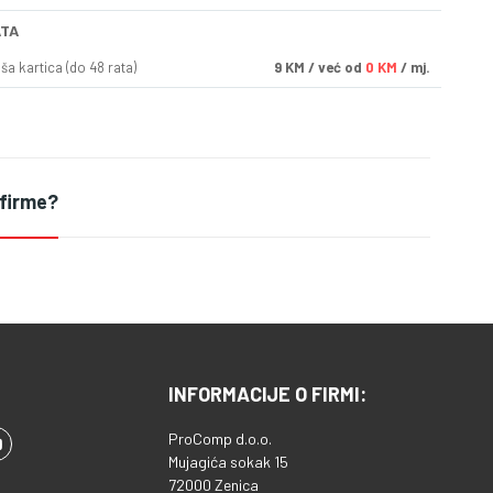
ATA
a kartica (do 48 rata)
9
KM
/ već od
0 KM
/ mj.
 firme?
INFORMACIJE O FIRMI:
ProComp d.o.o.
Mujagića sokak 15
72000 Zenica