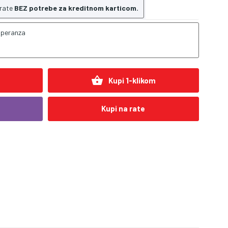
 rate
BEZ potrebe za kreditnom karticom.
speranza
shopping_basket
Kupi 1-klikom
Kupi na rate