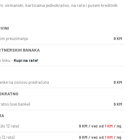
, virmanski, karticama jednokratno, na rate i putem kreditnih
VINI
kom preuzimanja
9 KM
RTNERSKIH BANAKA
 linku -
Kupi na rate!
anke na osnovu predračuna
9 KM
OKRATNO
ratno (sve banke)
9 KM
TA
do 12 rata)
9
KM
/ već od
1 KM
/ mj.
 12 rata)
9
KM
/ već od
1 KM
/ mj.