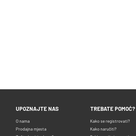
UPOZNAJTE NAS
TREBATE POMOĆ?
O nama
Kako se registrovati?
Prodajna mjesta
Kako naručiti?