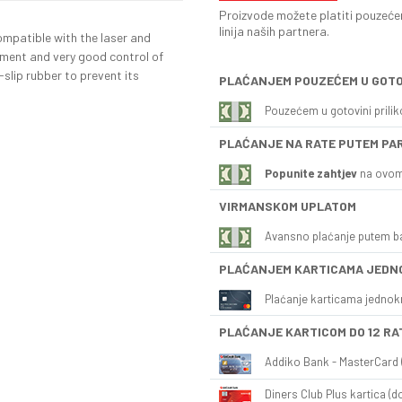
Proizvode možete platiti pouzećem
linija naših partnera.
ompatible with the laser and
ement and very good control of
slip rubber to prevent its
PLAĆANJEM POUZEĆEM U GOTO
Pouzećem u gotovini prili
PLAĆANJE NA RATE PUTEM PA
Popunite zahtjev
na ovom
VIRMANSKOM UPLATOM
Avansno plaćanje putem b
PLAĆANJEM KARTICAMA JEDN
Plaćanje karticama jednok
PLAĆANJE KARTICOM DO 12 RA
Addiko Bank - MasterCard (
Diners Club Plus kartica (do