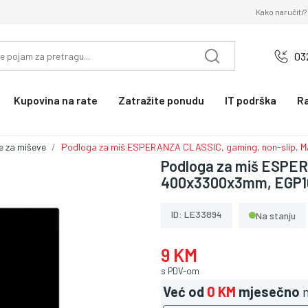
Kako naručiti?
03
Kupovina na rate
Zatražite ponudu
IT podrška
R
e za miševe
Podloga za miš ESPERANZA CLASSIC, gaming, non-slip, 
Podloga za miš ESPER
400x3300x3mm, EGP
ID: LE33894
Na stanju
9 KM
s PDV-om
Već od
0 KM
mjesečno
n