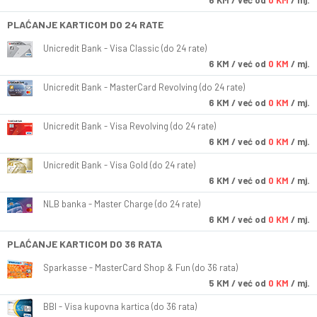
6
KM
/ već od
0 KM
/ mj.
PLAĆANJE KARTICOM DO 24 RATE
Unicredit Bank - Visa Classic (do 24 rate)
6
KM
/ već od
0 KM
/ mj.
Unicredit Bank - MasterCard Revolving (do 24 rate)
6
KM
/ već od
0 KM
/ mj.
Unicredit Bank - Visa Revolving (do 24 rate)
6
KM
/ već od
0 KM
/ mj.
Unicredit Bank - Visa Gold (do 24 rate)
6
KM
/ već od
0 KM
/ mj.
NLB banka - Master Charge (do 24 rate)
6
KM
/ već od
0 KM
/ mj.
PLAĆANJE KARTICOM DO 36 RATA
Sparkasse - MasterCard Shop & Fun (do 36 rata)
5
KM
/ već od
0 KM
/ mj.
BBI - Visa kupovna kartica (do 36 rata)