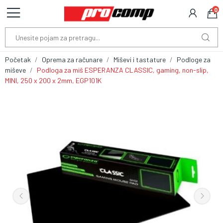
0
Početak
Oprema za računare
Miševi i tastature
Podloge za
miševe
Podloga za miš ESPERANZA CLASSIC, gaming, non-slip,
MINI, 250 x 200 x 2mm, EGP101K