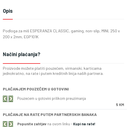
Opis
Podloga za miš ESPERANZA CLASSIC, gaming, non-slip, MINI, 250 x
200 x 2mm, EGP101K
Načini plaćanja?
Proizvode možete platiti pouzećem, virmanski, karticama
jednokratno, na rate i putem kreditnih linija naših partnera.
PLAĆANJEM POUZEĆEM U GOTOVINI
Pouzećem u gotovini prilikom preuzimanja
5 KM
PLAĆANJE NA RATE PUTEM PARTNERSKIH BANAKA
Popunite zahtjev
na ovom linku -
Kupi na rate!