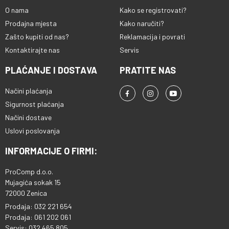
O nama
Kako se registrovati?
Prodajna mjesta
Kako naručiti?
Zašto kupiti od nas?
Reklamacija i povrati
Kontaktirajte nas
Servis
PLAĆANJE I DOSTAVA
PRATITE NAS
Načini plaćanja
Sigurnost plaćanja
Načini dostave
Uslovi poslovanja
INFORMACIJE O FIRMI:
ProComp d.o.o.
Mujagića sokak 15
72000 Zenica
Prodaja: 032 221 654
Prodaja: 061 202 061
Servis: 032 465 805