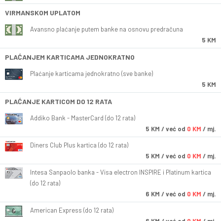
VIRMANSKOM UPLATOM
Avansno plaćanje putem banke na osnovu predračuna
5 KM
PLAĆANJEM KARTICAMA JEDNOKRATNO
Plaćanje karticama jednokratno (sve banke)
5 KM
PLAĆANJE KARTICOM DO 12 RATA
Addiko Bank - MasterCard (do 12 rata)
5
KM
/ već od
0 KM
/ mj.
Diners Club Plus kartica (do 12 rata)
5
KM
/ već od
0 KM
/ mj.
Intesa Sanpaolo banka - Visa electron INSPIRE i Platinum kartica
(do 12 rata)
6
KM
/ već od
0 KM
/ mj.
American Express (do 12 rata)