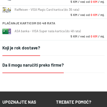
5
KM
/ već od
0 KM
/ mj.
Raiffeisen - VISA Magic Card kartica (do 36 rata)
5
KM
/ već od
0 KM
/ mj.
PLAĆANJE KARTICOM DO 48 RATA
ASA banka - VISA Super naša kartica (do 48 rata)
5
KM
/ već od
0 KM
/ mj.
Koji je rok dostave?
Da li mogu naručiti preko firme?
UPOZNAJTE NAS
TREBATE POMOĆ?