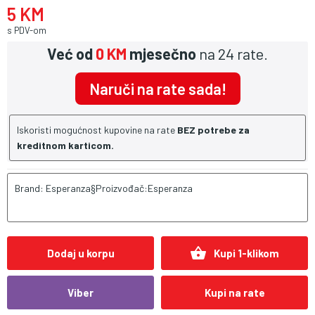
5 KM
s PDV-om
Već od
0 KM
mjesečno
na 24 rate.
Naruči na rate sada!
Iskoristi mogućnost kupovine na rate
BEZ potrebe za
kreditnom karticom.
Brand: Esperanza§Proizvođač:Esperanza
shopping_basket
Dodaj u korpu
Kupi 1-klikom
Viber
Kupi na rate