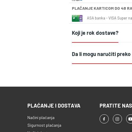
PLAĆANJE KARTICOM DO 48 R
ASA banka - VISA Super naš
Koji je rok dostave?
Da li mogu naručiti preko
PLAĆANJE I DOSTAVA
PRATITE NAS
Načini plaćanja
Sigurnost plaćanja