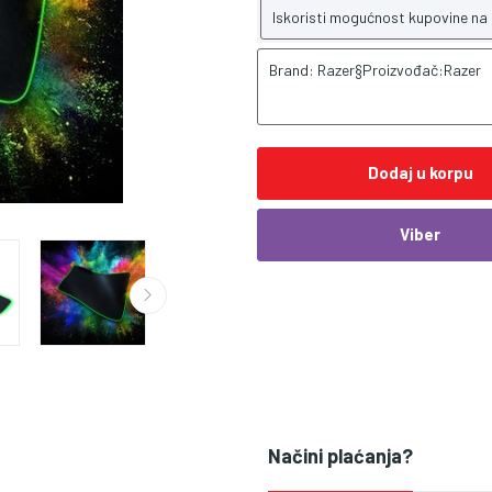
Iskoristi mogućnost kupovine na
Brand: Razer§Proizvođač:Razer
Dodaj u korpu
Viber
Načini plaćanja?