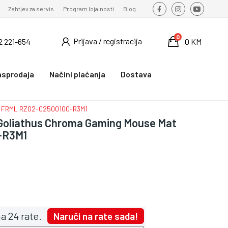
Zahtjev za servis
Program lojalnosti
Blog
0
Prijava / registracija
2 221-654
0 KM
asprodaja
Načini plaćanja
Dostava
at FRML RZ02-02500100-R3M1
 Goliathus Chroma Gaming Mouse Mat
-R3M1
a 24 rate.
Naruči na rate sada!