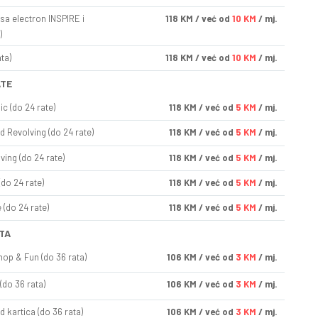
sa electron INSPIRE i
118
KM
/ već od
10 KM
/ mj.
)
ta)
118
KM
/ već od
10 KM
/ mj.
ATE
ic (do 24 rate)
118
KM
/ već od
5 KM
/ mj.
d Revolving (do 24 rate)
118
KM
/ već od
5 KM
/ mj.
ving (do 24 rate)
118
KM
/ već od
5 KM
/ mj.
(do 24 rate)
118
KM
/ već od
5 KM
/ mj.
(do 24 rate)
118
KM
/ već od
5 KM
/ mj.
TA
op & Fun (do 36 rata)
106
KM
/ već od
3 KM
/ mj.
(do 36 rata)
106
KM
/ već od
3 KM
/ mj.
d kartica (do 36 rata)
106
KM
/ već od
3 KM
/ mj.