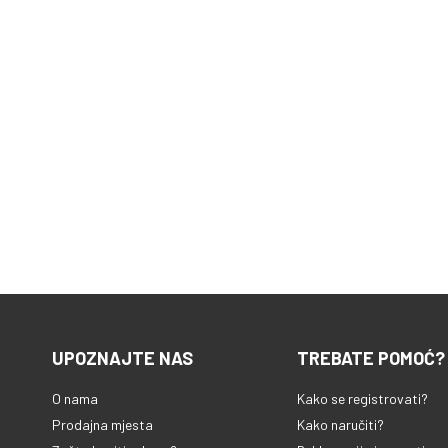
UPOZNAJTE NAS
TREBATE POMOĆ?
O nama
Kako se registrovati?
Prodajna mjesta
Kako naručiti?