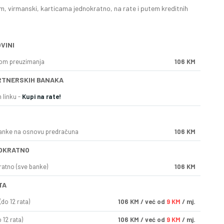
, virmanski, karticama jednokratno, na rate i putem kreditnih
VINI
kom preuzimanja
106 KM
RTNERSKIH BANAKA
 linku -
Kupi na rate!
anke na osnovu predračuna
106 KM
OKRATNO
ratno (sve banke)
106 KM
TA
do 12 rata)
106
KM
/ već od
9 KM
/ mj.
 12 rata)
106
KM
/ već od
9 KM
/ mj.