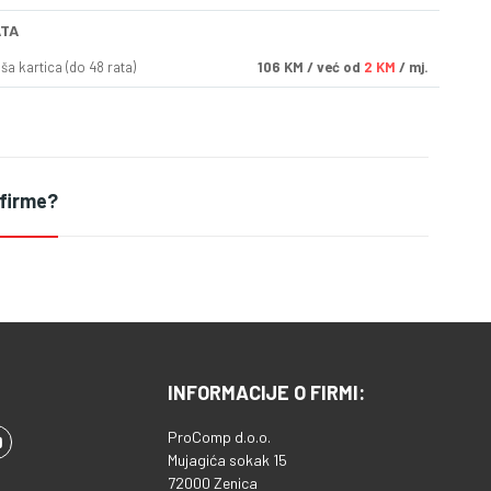
ATA
a kartica (do 48 rata)
106
KM
/ već od
2 KM
/ mj.
 firme?
INFORMACIJE O FIRMI:
ProComp d.o.o.
Mujagića sokak 15
72000 Zenica