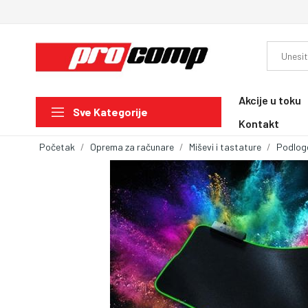
Akcije u toku
Sve Kategorije
Kontakt
Početak
Oprema za računare
Miševi i tastature
Podlog