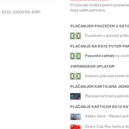
Proizvode možete platiti pouzećem
linija naših partnera.
ML RZ02-02500100-R3M1
PLAĆANJEM POUZEĆEM U GOTO
Pouzećem u gotovini prili
PLAĆANJE NA RATE PUTEM PA
Popunite zahtjev
na ovom
VIRMANSKOM UPLATOM
Avansno plaćanje putem b
PLAĆANJEM KARTICAMA JEDN
Plaćanje karticama jednok
PLAĆANJE KARTICOM DO 12 RA
Addiko Bank - MasterCard (
Diners Club Plus kartica (do