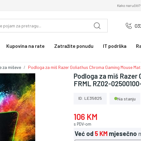
Kako naručiti?
03
Kupovina na rate
Zatražite ponudu
IT podrška
R
e za miševe
Podloga za miš Razer Goliathus Chroma Gaming Mouse M
Podloga za miš Razer
FRML RZ02-02500100
ID: LE35825
Na stanju
106 KM
s PDV-om
Već od
5 KM
mjesečno
n