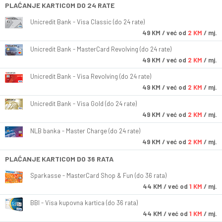
PLAĆANJE KARTICOM DO 24 RATE
Unicredit Bank - Visa Classic (do 24 rate)
49
KM
/ već od
2 KM
/ mj.
Unicredit Bank - MasterCard Revolving (do 24 rate)
49
KM
/ već od
2 KM
/ mj.
Unicredit Bank - Visa Revolving (do 24 rate)
49
KM
/ već od
2 KM
/ mj.
Unicredit Bank - Visa Gold (do 24 rate)
49
KM
/ već od
2 KM
/ mj.
NLB banka - Master Charge (do 24 rate)
49
KM
/ već od
2 KM
/ mj.
PLAĆANJE KARTICOM DO 36 RATA
Sparkasse - MasterCard Shop & Fun (do 36 rata)
44
KM
/ već od
1 KM
/ mj.
BBI - Visa kupovna kartica (do 36 rata)
44
KM
/ već od
1 KM
/ mj.