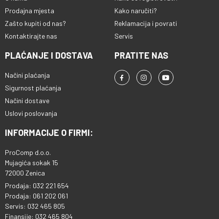
Prodajna mjesta
Kako naručiti?
Zašto kupiti od nas?
Reklamacija i povrati
Kontaktirajte nas
Servis
PLAĆANJE I DOSTAVA
PRATITE NAS
Načini plaćanja
Sigurnost plaćanja
Načini dostave
Uslovi poslovanja
INFORMACIJE O FIRMI:
ProComp d.o.o.
Mujagića sokak 15
72000 Zenica
Prodaja: 032 221 654
Prodaja: 061 202 061
Servis: 032 465 805
Finansije: 032 465 804