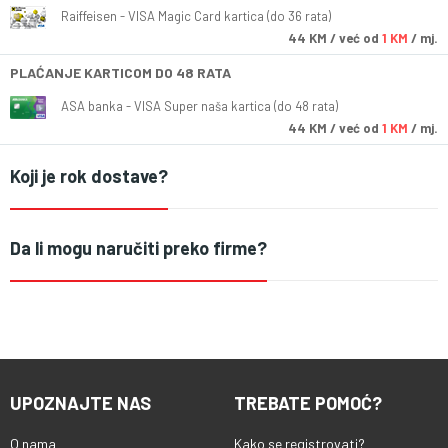
Raiffeisen - VISA Magic Card kartica (do 36 rata)
44
KM
/ već od
1 KM
/ mj.
PLAĆANJE KARTICOM DO 48 RATA
ASA banka - VISA Super naša kartica (do 48 rata)
44
KM
/ već od
1 KM
/ mj.
Koji je rok dostave?
Da li mogu naručiti preko firme?
UPOZNAJTE NAS
TREBATE POMOĆ?
O nama
Kako se registrovati?