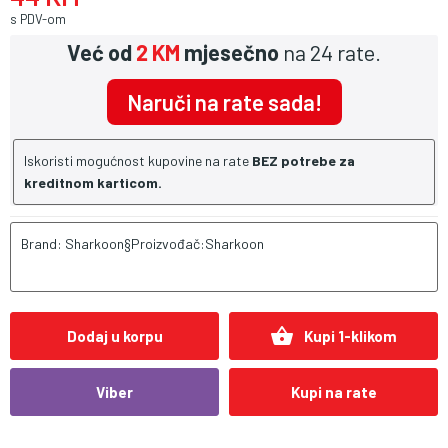
s PDV-om
Već od
2 KM
mjesečno
na 24 rate.
Naruči na rate sada!
Iskoristi mogućnost kupovine na rate
BEZ potrebe za
kreditnom karticom.
Brand: Sharkoon§Proizvođač:Sharkoon
shopping_basket
Dodaj u korpu
Kupi 1-klikom
Viber
Kupi na rate