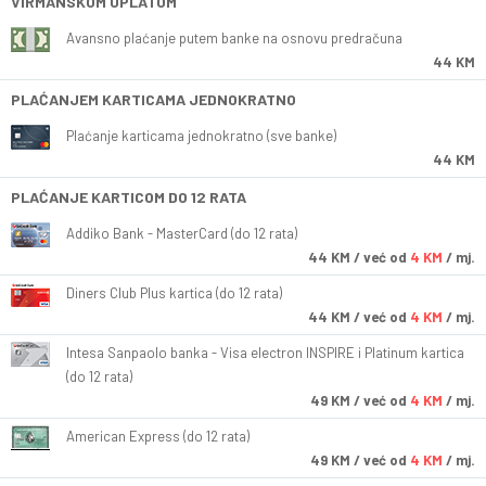
VIRMANSKOM UPLATOM
Avansno plaćanje putem banke na osnovu predračuna
44 KM
PLAĆANJEM KARTICAMA JEDNOKRATNO
Plaćanje karticama jednokratno (sve banke)
44 KM
PLAĆANJE KARTICOM DO 12 RATA
Addiko Bank - MasterCard (do 12 rata)
44
KM
/ već od
4 KM
/ mj.
Diners Club Plus kartica (do 12 rata)
44
KM
/ već od
4 KM
/ mj.
Intesa Sanpaolo banka - Visa electron INSPIRE i Platinum kartica
(do 12 rata)
49
KM
/ već od
4 KM
/ mj.
American Express (do 12 rata)
49
KM
/ već od
4 KM
/ mj.