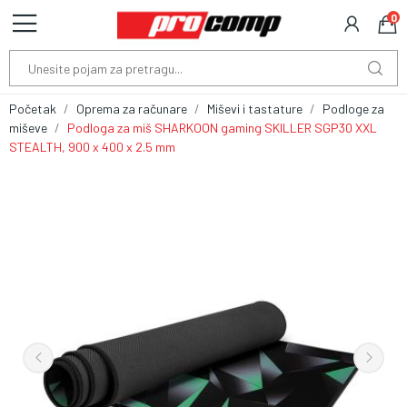
0
Početak
Oprema za računare
Miševi i tastature
Podloge za
miševe
Podloga za miš SHARKOON gaming SKILLER SGP30 XXL
STEALTH, 900 x 400 x 2.5 mm