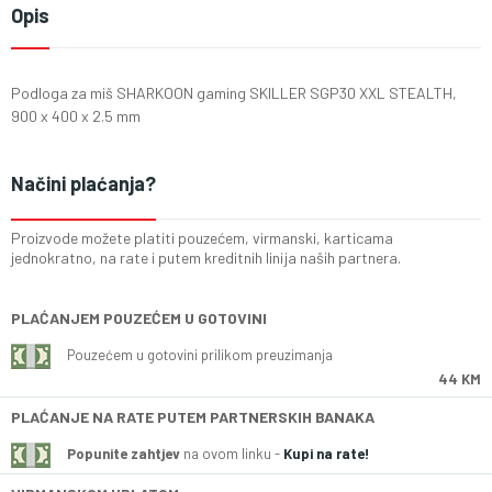
Opis
Podloga za miš SHARKOON gaming SKILLER SGP30 XXL STEALTH,
900 x 400 x 2.5 mm
Načini plaćanja?
Proizvode možete platiti pouzećem, virmanski, karticama
jednokratno, na rate i putem kreditnih linija naših partnera.
PLAĆANJEM POUZEĆEM U GOTOVINI
Pouzećem u gotovini prilikom preuzimanja
44 KM
PLAĆANJE NA RATE PUTEM PARTNERSKIH BANAKA
Popunite zahtjev
na ovom linku -
Kupi na rate!