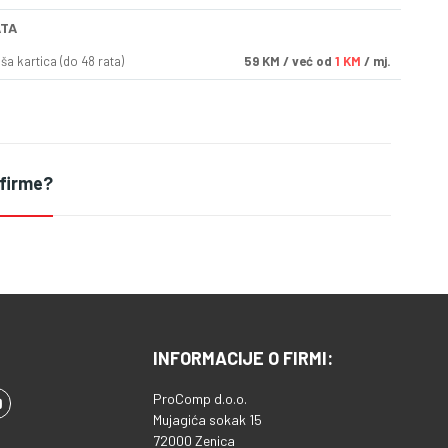
ATA
a kartica (do 48 rata)
59
KM
/ već od
1 KM
/ mj.
 firme?
INFORMACIJE O FIRMI:
ProComp d.o.o.
Mujagića sokak 15
72000 Zenica