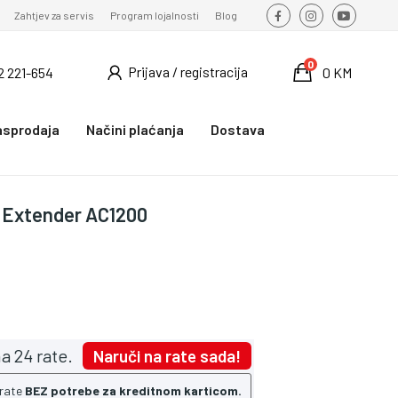
Zahtjev za servis
Program lojalnosti
Blog
0
Prijava / registracija
2 221-654
0 KM
asprodaja
Načini plaćanja
Dostava
e Extender AC1200
a 24 rate.
Naruči na rate sada!
 rate
BEZ potrebe za kreditnom karticom.