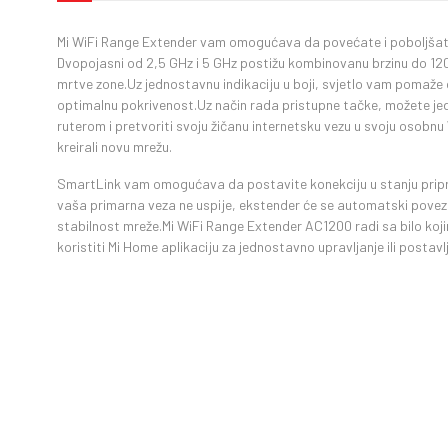
Mi WiFi Range Extender vam omogućava da povećate i poboljšate
Dvopojasni od 2,5 GHz i 5 GHz postižu kombinovanu brzinu do 120
mrtve zone.Uz jednostavnu indikaciju u boji, svjetlo vam pomaže 
optimalnu pokrivenost.Uz način rada pristupne tačke, možete j
ruterom i pretvoriti svoju žičanu internetsku vezu u svoju osobnu
kreirali novu mrežu.
SmartLink vam omogućava da postavite konekciju u stanju prip
vaša primarna veza ne uspije, ekstender će se automatski poveza
stabilnost mreže.Mi WiFi Range Extender AC1200 radi sa bilo ko
koristiti Mi Home aplikaciju za jednostavno upravljanje ili postav