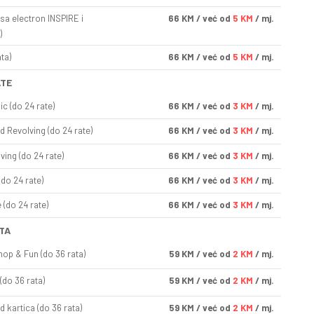
sa electron INSPIRE i
66
KM
/ već od
5 KM
/ mj.
)
ta)
66
KM
/ već od
5 KM
/ mj.
ATE
ic (do 24 rate)
66
KM
/ već od
3 KM
/ mj.
d Revolving (do 24 rate)
66
KM
/ već od
3 KM
/ mj.
ving (do 24 rate)
66
KM
/ već od
3 KM
/ mj.
(do 24 rate)
66
KM
/ već od
3 KM
/ mj.
(do 24 rate)
66
KM
/ već od
3 KM
/ mj.
TA
op & Fun (do 36 rata)
59
KM
/ već od
2 KM
/ mj.
(do 36 rata)
59
KM
/ već od
2 KM
/ mj.
d kartica (do 36 rata)
59
KM
/ već od
2 KM
/ mj.