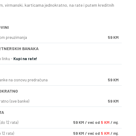
, virmanski, karticama jednokratno, na rate i putem kreditnih
VINI
kom preuzimanja
59 KM
RTNERSKIH BANAKA
 linku -
Kupi na rate!
anke na osnovu predračuna
59 KM
OKRATNO
ratno (sve banke)
59 KM
TA
do 12 rata)
59
KM
/ već od
5 KM
/ mj.
 12 rata)
59
KM
/ već od
5 KM
/ mj.