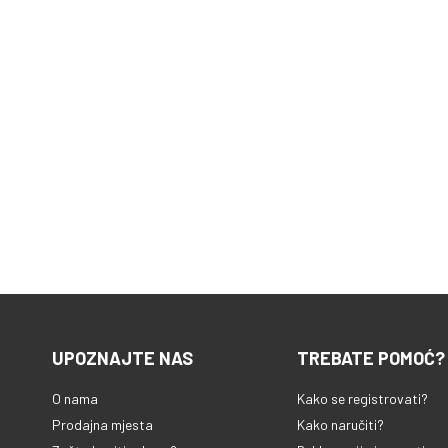
UPOZNAJTE NAS
TREBATE POMOĆ?
O nama
Kako se registrovati?
Prodajna mjesta
Kako naručiti?