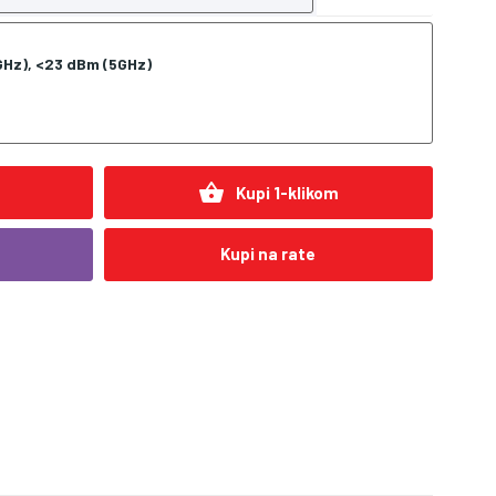
Hz), <23 dBm (5GHz)
shopping_basket
Kupi 1-klikom
Kupi na rate