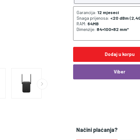
Garancija:
12 mjeseci
Snaga prijenosa:
<20 dBm (2,4G
RAM:
64MB
Dimenzije:
84×100×82 mm*
Dodaj u korpu
Viber
Načini plaćanja?