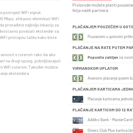
Proizvode možete platiti pouzećem
linija naših partnera.
 postojeći WiFi signal.
0 Mbps, efikasno eliminišući WiFi
da pronađete najbolju lokaciju za
PLAĆANJEM POUZEĆEM U GOTO
ednostavno povezati ekstender sa
Pouzećem u gotovini prili
 WiFi pristupnu tačku kako biste
PLAĆANJE NA RATE PUTEM PA
ravnosti s ruterom tako da ako
Popunite zahtjev
na ovom
ti na drugi opseg, poboljšavajući
jim WiFi ruterom. Također možete
VIRMANSKOM UPLATOM
ljanje ekstendera
Avansno plaćanje putem b
PLAĆANJEM KARTICAMA JEDN
Plaćanje karticama jednok
PLAĆANJE KARTICOM DO 12 RA
Addiko Bank - MasterCard (
Diners Club Plus kartica (do