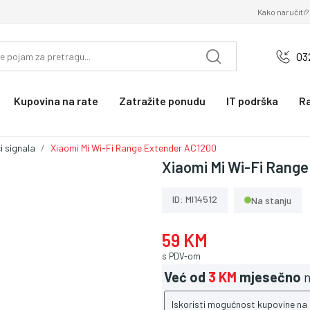
Kako naručiti?
03
Kupovina na rate
Zatražite ponudu
IT podrška
R
i signala
Xiaomi Mi Wi-Fi Range Extender AC1200
Xiaomi Mi Wi-Fi Rang
ID: MI14512
Na stanju
59 KM
s PDV-om
Već od
3 KM
mjesečno
n
Iskoristi mogućnost kupovine na